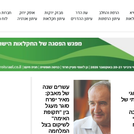
יא
הרפת והחלב
עת הדר
מבזק ירקות
אופק ירוק
חברות 
לאות
עיתון הרפתות
עיתון ההדרים
עיתון חקלאות
עיתון אנרגיה
לוח 
עשרים שנה
גי
של מאבק:
י של
מאיר יפרח
סוגר מעגל
ה
בין "תקופת
האימה"
לשיקום בצל
המלחמה