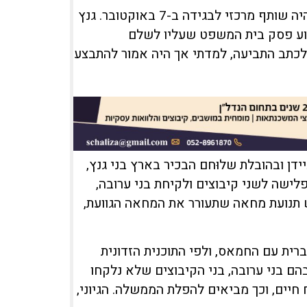
תומך נתניהו בשם מרדכי גלמור, האשים את בני גנץ שהוא היה שותף מרכזי לבגידה ב-7 באוקטובר. גנץ
שבוע פסק בית המשפט שעליו לשלם
ורף לכתב התביעה, למדתי אך היה אמור להתבצע
דן ובהובלת שלוּחם הבכיר בארץ בני גנץ,
שה לשני קיבוצים ולקיחת בני ערובה,
 תנועת מחאה שתעורר את המחאה הגוועת,
ו ברית עם החמאס, ולפי התוכנית הזדונית
ם בני ערובה, בני הקיבוצים שלא נלקחו
חיים, וכך מביאים להפלת הממשלה. הגיוני,