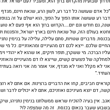
תדרוך שבועית מהקדוש ברוך הוא, ומעביר לעם ישראל את 
"כל אדם שעושה כל דבר רע, לשון הרע, שנאת חינם, מגדף אנ
דבר רע שעושה אותו הפוך על הפוך, הוא ישלם על זה בגופו ו
שנה, גם חודש וגם יום…..הקדוש ברוך הוא אף פעם לא טוע
וחטא בעולם הזה, של שנאת חינם בארץ ישראל, והפגנות ו
בכנסת. מדברים שטויות, סתם עלילה, עלילה על בנימין נתנ
החיים שלכם. ייצא לכם דם מהעיניים ומהאוזניים. כל מי ש
עליו הברכה. מי ששקרן, תופר תיקים, או שהוא לא יהודי וימו
למחלקה של פצועים קשים, שייצא לו דם מהעיניים והאוזניי
אני לא מקלל ואני לא מגדף, אני אומר מה אני רואה בעתיד
העתיד."
קוראים חביבים, קחו את הדברים ברצינות. אם אתם לא רו
קשה, דם יוצא מעיניכם ואוזניכם, אתם לא יכולים לדבר וש
אגב. אין בעיה להוכיח שראש ממשלתנו בנימין נתניהו, שיק
בשבוע שעבר בנאום בכנסת. זה מה שמצפה לו?