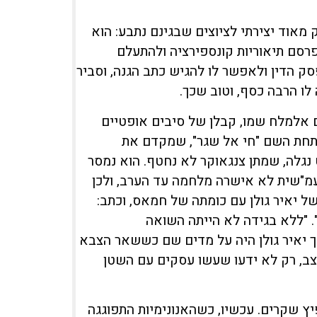
 מאוד יצירתי לציוצים שבגינם נתבע: הוא
רסם תיאוריות קונספירציה ולהתעלם
 הדין ולאפשר לו להגיש כתב הגנה, וסביר
לו הרבה כסף, וטוב שכך.
ם אלמלח שמו, קבלן של סיבים אופטיים
תחת השם "חי אל שגר", שמקדם את
ט נגלה, שמתן צנגאוקר לא נחטף. הוא נמסר
וישראל זיפט, עוד ב-2 בלילה". "היועמ"שית לא אישרה מלחמה עד הערב, ולכן
ל יאיר גולן עם כומתה של חמאס, וכתב:
. הבמאי של 7/10, אויב ישראל". "ללא בגידה לא הייתה השואה
ך יאיר גולן היה על מדים שם כששאר הצבא
ב, רק לא ידעו שעשו עסקים עם השטן
ץ שקרים. עכשיו, כשהאנונימיות התפוגגה