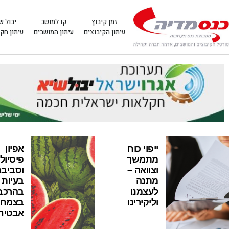
זמן קיבוץ
קו למושב
יבול ש
עיתון הקיבוצים
עיתון המושבים
עיתון חק
ייפוי כוח
אפיון
מתמשך
פיסיולו
וצוואה –
וסביבת
מתנה
בעיות
לעצמנו
בהרכב
וליקירינו
בצמחי
אבטיח