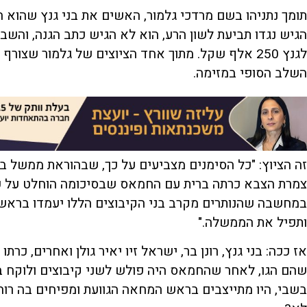
הגיש נגדו תביעת לשון הרע, הוא לא הגיש כתב הגנה, וה
לגנץ 250 אלף שקל. מתוך אחד הציוצים של גלמור שצ
השלב הסופי במזימה.
זה הציוץ: "כל הסימנים מצביעים על כך, שבהוראת ממשל ביי
צמרת הצבא כרתה ברית עם החמאס שבסיכומה הוחלט על פלי
במחשבה שהנותרים מקרב בני הקיבוצים הללו יעמדו בראש
ותפיל את הממשלה."
אז ככה: בני גנץ, רונן בר, ישראל זיו יאיר גולן ואחרים, כרת
שהם הגו, לאחר שהחמאס היה פולש לשני קיבוצים ולוקח בה
בשבי, היו מתייצבים בראש המחאה הגוועת ומפיחים בה רוח 