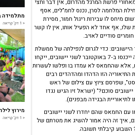
שמאחורי פרשת המרגל מהדרום, אין דבר וחצי
ילת המלחמה לסרן, נכנס לחמ"לים, אסף
מתלמידה ב
ום מיחס לו עבירות ריגול חמור, מסירת
< 1
דק' קריאה
 שלו, אף אחד לא הפעיל אותו, אין לו קשר
חומרים סודיים לאויב.
 היישובים: כדי לגרום לנפילתה של ממשלת
נתניהו, סיכמו בכירים בשב"כ ובצה"ל עם החמאס, שהנוח'בה ייכנסו ב-7 באוקטובר לשני יישובים, ייקחו
ם, אלא שהחמאס לא עמדו בו ופלשו לעשרות
את התיאוריה הזו הדהדו ומהדהדים רבים
יביסט", שפרסם ציוץ עם צילום של ראש
יישובים סוכם?" (ישראל זיו הגיש נגדו
מירוץ לילה
כמו עם החמאס שהם יחדרו לשני יישובים
< 1
דק' קריאה
כם, איך זה היה אמור להשיג את מטרתם של
? השבוע קיבלתי תשובה.