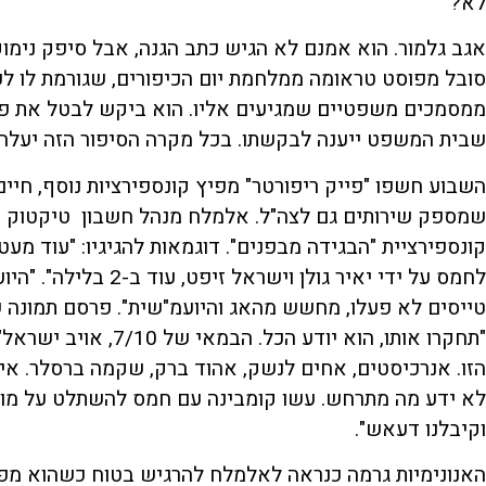
לא?
אגב גלמור. הוא אמנם לא הגיש כתב הגנה, אבל סיפק נימוק
סובל מפוסט טראומה ממלחמת יום הכיפורים, שגורמת לו לפ
ממסמכים משפטיים שמגיעים אליו. הוא ביקש לבטל את פסק
שבית המשפט ייענה לבקשתו. בכל מקרה הסיפור הזה יעלה 
השבוע חשפו "פייק ריפורטר" מפיץ קונספירציות נוסף, חיי
שמספק שירותים גם לצה"ל. אלמלח מנהל חשבון טיקטוק 
קונספירציית "הבגידה מבפנים". דוגמאות להגיגיו: "עוד מע
לחמס על ידי יאיר גולן 
טייסים לא פעלו, מחשש מהאג והיועמ"שית". פרסם תמונה ש
"תחקרו אותו, הוא יודע הכל
הזו. אנרכיסטים, אחים לנשק, אהוד ברק, שקמה ברסלר. אי
לא ידע מה מתרחש. עשו קומבינה עם חמס להשתלט על מוצ
וקיבלנו דעאש".
האנונימיות גרמה כנראה לאלמלח להרגיש בטוח כשהוא מפי