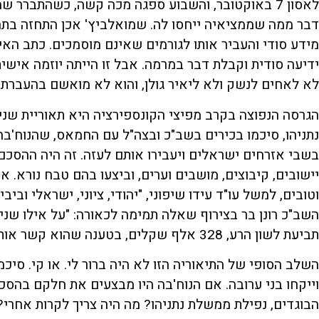
לאסון 7 באוקטובר, והשבוע ספגה מכה קשה, כשהתברר 
דבר ממה שממציאיה ייחסו לה. שמואלביץ' אכן התחזה בתח
מידע סודי והעביר אותו לגורמים שאינם מוסמכים. כתב האיש
ידיעה סודית וקבלת דבר במרמה. אבל זו הייתה יוזמה אישית
לא לאחים לנשק ולא ליאיר גולן, והוא לא מואשם בהעברת 
הגרסה הנפוצה בקרב מפיצי הקונספירציה היא תאוריית שני
בשבי אזרחים ישראלים ויעבירו אותם לעזה. זה היה ההסכ
יישובים, קיבוצים, מושבים וערים, וביצעו בהם טבח נורא. 
וטובים, למשל עו"ד עידו שיפוני, "יהודי, ציוני, ישראלי וב
השב"כ רונן בר בצירוף שאלה תמימה לכאורה: "על אילו שני 
תביעת לשון הרע, 328 אלף שקלים, בטענה שהוא קשר אותו לתיאוריית הבגידה מבפנים).
השלב הסופי של התיאוריה הזו לא היה ברור לי. או קי. סי
וייקחו בני ערובה. אם הנוח'בה היו מבצעים את חלקם בהס
הבוגדים, נפילת ממשלת נתניהו? מה היה צריך לקרות אחרי