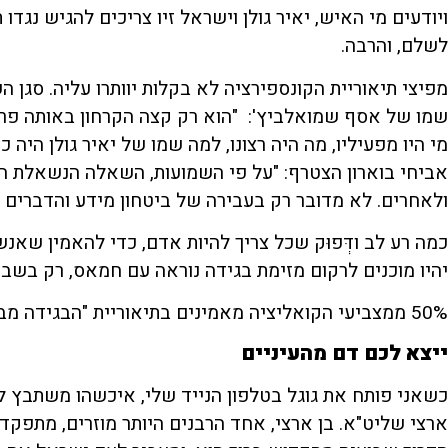
ויודעים מי האיש, יאיר גולן וישראל זיו צריכים להגיש נגדו
לשלם, והרבה.
מפיצי תיאוריית הקונספירציה לא בקלות יוותרו עליה. סגן 
שמו של אסף שמואלביץ': "הוא רק קצה הקרחון באותה פר
מי היו מפעיליו, מה היה רצונו, למה שמו של יאיר גולן היה 
אביחי בוארון הצטרף: "על פי השמועות, השאלה הנשאלת הי
ולאחרים. לא מדובר רק בעבירה של ביטחון מידע והדברים צ
כמה רע לב ודְּפוּק שכל צריך להיות אדם, כדי להאמין שאנשים 
יהיו מוכנים לרקום מזימת בגידה נוראה עם חמאס, רק בשבי
50% ממצביעי הקואליציה מאמינים בתיאוריית "הבגידה מבפנים". ערוץ 13 בשישי האחרון.
ייצא לכם דם מהעיניים
כשאני פותח את גוגל בטלפון הנייד שלי, איכשהו משתבץ לי 
ארצי שליט"א. בן ארצי, אחד הרבנים היותר מוזרים, מתפקד