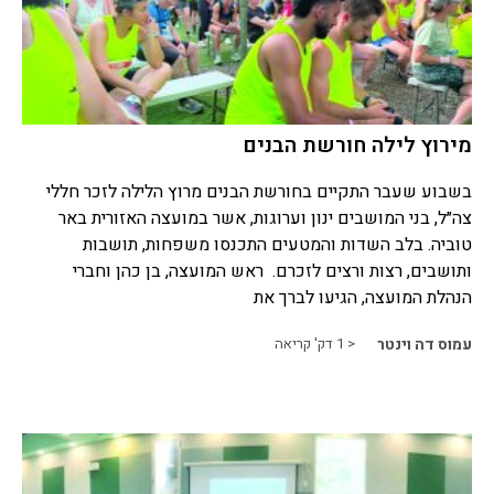
מירוץ לילה חורשת הבנים
בשבוע שעבר התקיים בחורשת הבנים מרוץ הלילה לזכר חללי
צה״ל, בני המושבים ינון וערוגות, אשר במועצה האזורית באר
טוביה. בלב השדות והמטעים התכנסו משפחות, תושבות
ותושבים, רצות ורצים לזכרם. ראש המועצה, בן כהן וחברי
הנהלת המועצה, הגיעו לברך את
עמוס דה וינטר
< 1
דק' קריאה