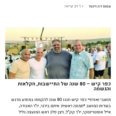
עמוס דה וינטר
< 1
דק' קריאה
כפר קיש – 80 שנה של התיישבות, חקלאות
והגשמה
תושבי ואורחיי כפר קיש חגגו 80 שנה להקמתו במופע מרגש
בשדות המושב *תמונה ראשית: איתם בירגר, יו"ר האגודה,
אייל אוסטרינסקי, יו"ר קק"ל, ניצן פלג ראש המועצה גליל