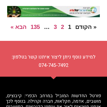
« הקודם
1
2
3
…
135
הבא »
למידע נוסף ניתן ליצור איתנו קשר בטלפון:
074-745-7492
פורטל החדשות המוביל במרחב הכפרי: קיבוצים,
מושבים, אדמה, חקלאות, חברה וקהילה. בנוסף לכך
אנחנו מוציאים לאור את עיתוני הקיבוצים, המושבים