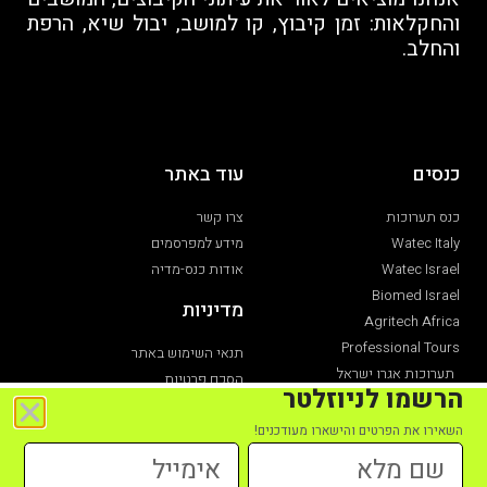
והחקלאות: זמן קיבוץ, קו למושב, יבול שיא, הרפת
והחלב.
כנסים
עוד באתר
כנס תערוכות
צרו קשר
Watec Italy
מידע למפרסמים
Watec Israel
אודות כנס-מדיה
Biomed Israel
מדיניות
Agritech Africa
Professional Tours
תנאי השימוש באתר
תערוכות אגרו ישראל
הסכם פרטיות
הרשמו לניוזלטר
תערוכת חקלאות
הצהרת נגישות
השאירו את הפרטים והישארו מעודכנים!