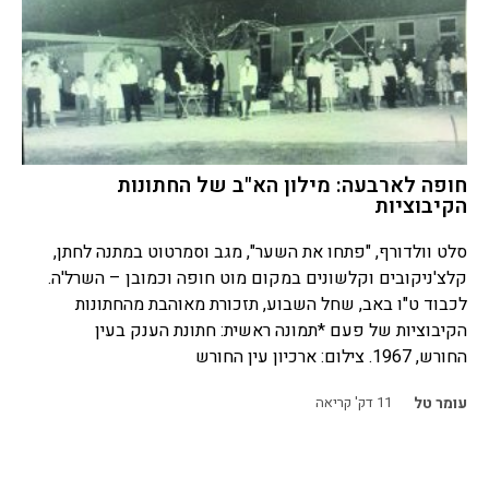
חופה לארבעה: מילון הא"ב של החתונות
הקיבוציות
סלט וולדורף, "פתחו את השער", מגב וסמרטוט במתנה לחתן,
קלצ'ניקובים וקלשונים במקום מוט חופה וכמובן – השרל'ה.
לכבוד ט"ו באב, שחל השבוע, תזכורת מאוהבת מהחתונות
הקיבוציות של פעם *תמונה ראשית: חתונת הענק בעין
החורש, 1967. צילום: ארכיון עין החורש
עומר טל
11
דק' קריאה