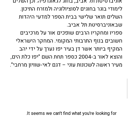
אוניברסיטת תל אביב, בחוג לגאוגרפיה. וכן השלים
לימודי בוגר בחוגים לסוציולוגיה ולמזרח התיכון.
השלים תואר שלישי בבית הספר למדעי היהדות
שבאוניברסיטת תל אביב.
ספריו ומחקריו הרבים שופכים אור על מרכיבים
חשובים בנוף התרבותי המקומי. המחקר הישראלי
המקיף ביותר אשר דן בעיר יפו נערך על ידי יהב
והוצא לאור ב-2004 כספר תחת השם "יפו כלת הים,
מעיר ראשה לשכונות עוני – דגם לאי-שוויון מרחבי".
It seems we can't find what you're looking for.