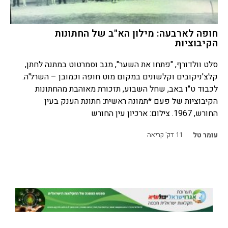
חופה לארבעה: מילון הא"ב של החתונות
הקיבוציות
סלט וולדורף, "פתחו את השער", מגב וסמרטוט במתנה לחתן,
קלצ'ניקובים וקלשונים במקום מוט חופה וכמובן – השרל'ה.
לכבוד ט"ו באב, שחל השבוע, תזכורת מאוהבת מהחתונות
הקיבוציות של פעם *תמונה ראשית: חתונת הענק בעין
החורש, 1967. צילום: ארכיון עין החורש
עומר טל
11
דק' קריאה