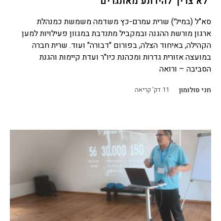
"לא צריך להירתע מאתגרים"
סא"ל (במיל׳) שרית עמרם-כץ משדמה משמשת כמנהלת
ארגון מורשת ההגנה ובמקביל מתנדבת במגוון פעילויות למען
הקהילה, באיחוד הצלה, בפורום "דבורה" ועוד. שרית חברה
במועצה אזורית גדרות ומכהנת כיו"ר ועדת קיימות והגנת
הסביבה – ורואה
חני סולומון
11
דק' קריאה