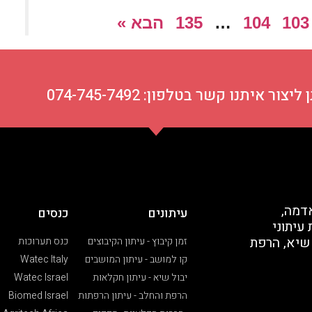
103
104
…
135
הבא »
ור איתנו קשר בטלפון: 074-745-7492
דמה,
עיתונים
כנסים
עיתוני
 שיא, הרפת
זמן קיבוץ - עיתון הקיבוצים
כנס תערוכות
קו למושב - עיתון המושבים
Watec Italy
יבול שיא - עיתון חקלאות
Watec Israel
הרפת והחלב - עיתון הרפתות
Biomed Israel