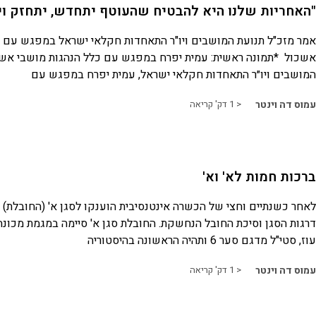
"האחריות שלנו היא להבטיח שהעוטף יתחדש, יתחזק ו
אמר מזכ"ל תנועת המושבים ויו"ר התאחדות חקלאי ישראל במפגש עם ה
אשכול *תמונה ראשית: עמית יפרח במפגש עם כלל הנהגות מושבי אשכ
המושבים ויו״ר התאחדות חקלאי ישראל, עמית יפרח במפגש עם
עמוס דה וינטר
< 1
דק' קריאה
ברכות חמות לא' וא'
לאחר כשנתיים וחצי של הכשרה אינטנסיבית הוענקו לסגן א' (החובלת) וס
דרגות הסגן וסיכת החובל הנחשקת. החובלת סגן א' סיימה במגמת מכונה
עוז, סטי"ל מדגם סער 6 ותהיה הראשונה בהיסטוריה
עמוס דה וינטר
< 1
דק' קריאה