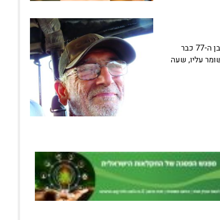
"אולי בימות המשיח," אומר רמי בן צבי, רועה ותיק מגבעת יואב * בן צבי בן ה-77 כבר
שומר עליו, שעה