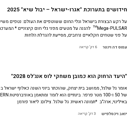
חידושים בתערוכת "אגרו-ישראל – יבול שיא" 2025
על רקע הבצורת בישראל וגלי החום ששוטפים את העולם: נטפים משי
Mega-PULSAR™ להגנה על מטעים מפני גלי חום קיצוניים * המ
על פני שטחים חקלאיים נרחבים, מסייעת להגדלת הלחות
עמוס דה וינטר
6
דק' קריאה
"היעד הרחוק הוא כמובן משחקי לוס אנג'לס 2028"
אומר גל שלגל, ממושב בית יצחק, שהוכתר ביוני השנה כאלוף ישראל 
של 50 ו-100 מטר פ
באילינוי, ארה"ב *תמונה ראשית: גל שלגל. צילום: ליאור פורמן
יואב ויכסלפיש
3
דק' קריאה