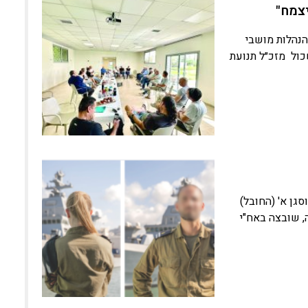
יצמח"
נהלות מושבי
ול מזכ״ל תנועת
גן א' (החובל)
, שובצה באח"י