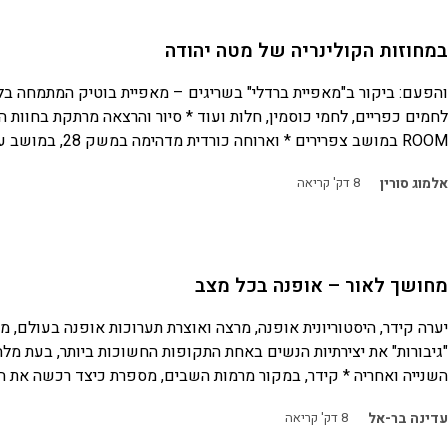
במחוזות הקולינריה של מטה יהודה
והפעם: ביקור ב"מאפיית ברדלי" בשריגים – מאפיית בוטיק המתמחה בל
ROOM במושב צפרירים * וארוחה כורדית מדהימה במשק 28, במושב עגור
אלמוג סורין
8
דק' קריאה
מחושך לאור – אופנה בכל מצב
יערה קידר, היסטוריונית אופנה, מרצה ואוצרת תערוכות אופנה בעולם, 
"גיבורות" את יצירתיות הנשים באחת התקופות החשוכות ביותר, בעת מל
השנייה ואחריה * קידר, במקור מרמות השבים, מספרת כיצד רכשה את 
עדינה בר-אל
8
דק' קריאה