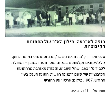
חופה לארבעה: מילון הא"ב של החתונות
הקיבוציות
סלט וולדורף, "פתחו את השער", מגב וסמרטוט במתנה לחתן,
קלצ'ניקובים וקלשונים במקום מוט חופה וכמובן – השרל'ה.
לכבוד ט"ו באב, שחל השבוע, תזכורת מאוהבת מהחתונות
הקיבוציות של פעם *תמונה ראשית: חתונת הענק בעין
החורש, 1967. צילום: ארכיון עין החורש
עומר טל
11
דק' קריאה