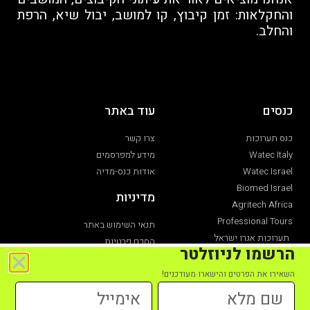
והחקלאות: זמן קיבוץ, קו למושב, יבול שיא, הרפת
והחלב.
כנסים
עוד באתר
כנס תערוכות
צרו קשר
Watec Italy
מידע למפרסמים
Watec Israel
אודות כנס-מדיה
Biomed Israel
מדיניות
Agritech Africa
Professional Tours
תנאי השימוש באתר
תערוכות אגרו ישראל
הסכם פרטיות
הרשמו לניוזלטר
תערוכת חקלאות
הצהרת נגישות
השאירו את הפרטים והישארו מעודכנים!