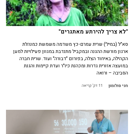
"לא צריך להירתע מאתגרים"
סא"ל (במיל׳) שרית עמרם-כץ משדמה משמשת כמנהלת
ארגון מורשת ההגנה ובמקביל מתנדבת במגוון פעילויות למען
הקהילה, באיחוד הצלה, בפורום "דבורה" ועוד. שרית חברה
במועצה אזורית גדרות ומכהנת כיו"ר ועדת קיימות והגנת
הסביבה – ורואה
חני סולומון
11
דק' קריאה