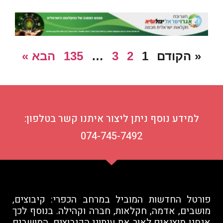
« הקודם
1
2
3
…
135
הבא »
למידע נוסף ניתן ליצור איתנו קשר בטלפון:
074-745-7492
פורטל החדשות המוביל במרחב הכפרי: קיבוצים,
מושבים, אדמה, חקלאות, חברה וקהילה. בנוסף לכך
אנחנו מוציאים לאור את עיתוני הקיבוצים, המושבים