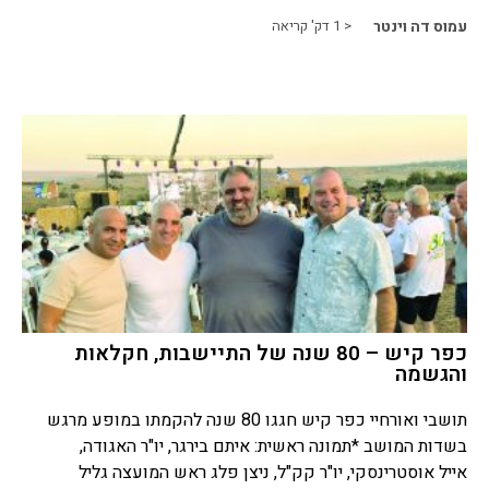
עמוס דה וינטר
< 1
דק' קריאה
כפר קיש – 80 שנה של התיישבות, חקלאות
והגשמה
תושבי ואורחיי כפר קיש חגגו 80 שנה להקמתו במופע מרגש
בשדות המושב *תמונה ראשית: איתם בירגר, יו"ר האגודה,
אייל אוסטרינסקי, יו"ר קק"ל, ניצן פלג ראש המועצה גליל