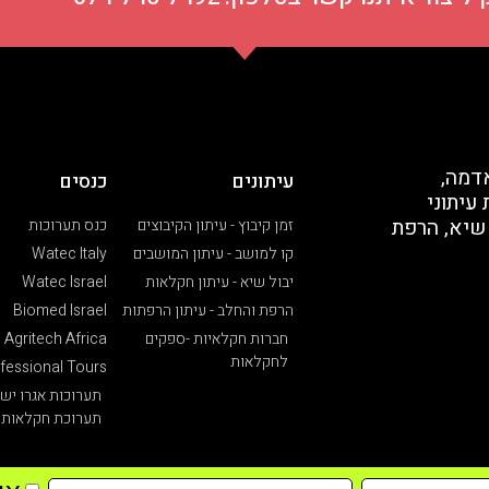
דמה,
עיתונים
כנסים
עיתוני
 שיא, הרפת
זמן קיבוץ - עיתון הקיבוצים
כנס תערוכות
קו למושב - עיתון המושבים
Watec Italy
יבול שיא - עיתון חקלאות
Watec Israel
הרפת והחלב - עיתון הרפתות
Biomed Israel
חברות חקלאיות -ספקים
Agritech Africa
לחקלאות
fessional Tours
תערוכות אגרו יש
תערוכת חקלאות