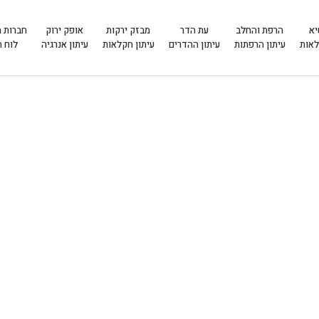
יא
הרפת והחלב
עת הדר
מבזק ירקות
אופק ירוק
חברות 
לאות
עיתון הרפתות
עיתון ההדרים
עיתון חקלאות
עיתון אנרגיה
לוח 