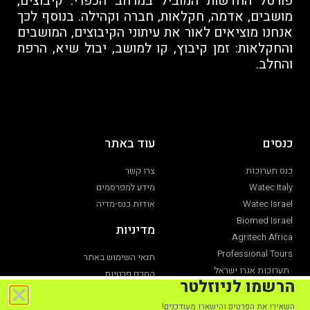
פורטל החדשות המוביל במרחב הכפרי: קיבוצים,
מושבים, אדמה, חקלאות, חברה וקהילה. בנוסף לכך
אנחנו מוציאים לאור את עיתוני הקיבוצים, המושבים
והחקלאות: זמן קיבוץ, קו למושב, יבול שיא, הרפת
והחלב.
כנסים
עוד באתר
כנס תערוכות
צרו קשר
Watec Italy
מידע למפרסמים
Watec Israel
אודות כנס-מדיה
Biomed Israel
מדיניות
Agritech Africa
Professional Tours
תנאי השימוש באתר
תערוכות אגרו ישראל
הסכם פרטיות
הרשמו לניוזלטר
תערוכת חקלאות
הצהרת נגישות
השאירו את הפרטים והישארו מעודכנים!