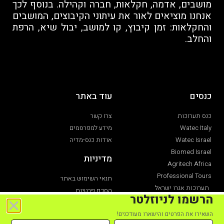
מושבים, אדמה, חקלאות, חברה וקהילה. בנוסף לכך
אנחנו מוציאים לאור את עיתוני הקיבוצים, המושבים
והחקלאות: זמן קיבוץ, קו למושב, יבול שיא, הרפת
והחלב.
כנסים
עוד באתר
כנס תערוכות
צרו קשר
Watec Italy
מידע למפרסמים
Watec Israel
אודות כנס-מדיה
Biomed Israel
מדיניות
Agritech Africa
Professional Tours
תנאי השימוש באתר
תערוכות אגרו ישראל
הסכם פרטיות
הרשמו לניוזלטר
תערוכת חקלאות
הצהרת נגישות
השאירו את הפרטים והישארו מעודכנים!