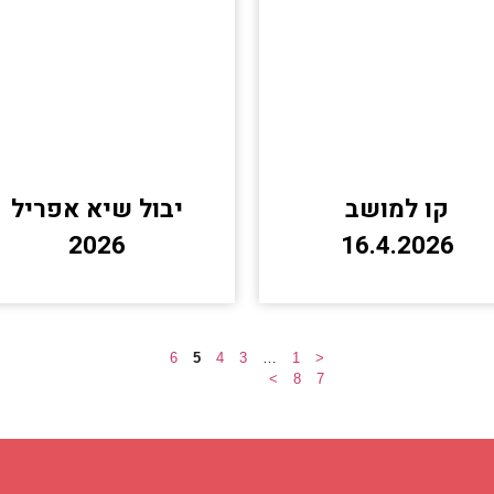
קו למושב
יבול שיא אפריל
2026
16.4.2026
6
5
4
3
…
1
<
>
8
7