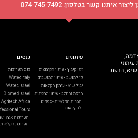
ור איתנו קשר בטלפון: 074-745-7492
דמה,
עיתונים
כנסים
עיתוני
 שיא, הרפת
זמן קיבוץ - עיתון הקיבוצים
כנס תערוכות
קו למושב - עיתון המושבים
Watec Italy
יבול שיא - עיתון חקלאות
Watec Israel
הרפת והחלב - עיתון הרפתות
Biomed Israel
חברות חקלאיות -ספקים
Agritech Africa
לחקלאות
fessional Tours
תערוכות אגרו יש
תערוכת חקלאות