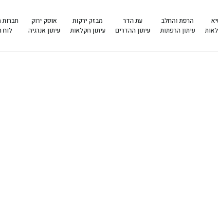
יא
הרפת והחלב
עת הדר
מבזק ירקות
אופק ירוק
חברות 
לאות
עיתון הרפתות
עיתון ההדרים
עיתון חקלאות
עיתון אנרגיה
לוח 