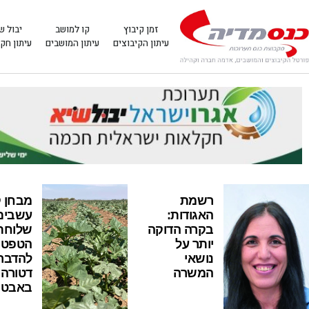
זמן קיבוץ
קו למושב
יבול ש
עיתון הקיבוצים
עיתון המושבים
עיתון חק
רשמת
מבחן ק
האגודות:
עשבים
בקרה הדוקה
שלוחת
יותר על
הטפטו
נושאי
להדבר
המשרה
דטורה
באבטי