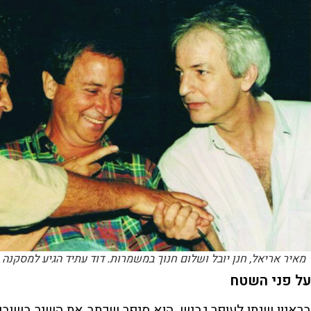
מאיר אריאל, חנן יובל ושלום חנוך במשמרות. דוד עתיד הגיע למסקנה
על פני השטח
בראיון שנתן לעופר גביש, הוא סיפר שכתב את השיר בשובו 