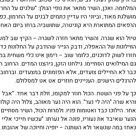
מושלגת מאוד, וביוני היו עדיין כתמים לבנים על החרמון, כ
הרפאים המתוארת היא קוניטרה, שתושביה ברחו ביום האחר
טיול הוא שגרה. והשיר מתאר חזרה לשגרה – הקיץ שב למשלטיו
הווילונות של ההאפלה, ודבק הנייר שהודבק על החלונות כדי 
חזרו לשוק לדוכנים, כלומר שוב – רימון אינו כלי משחית 
גם המילואים הסתיימו. גילחנו הזקן, גיהצנו המדים. הרחוב
כבר לא החיילים צועדים, אלא הפזמונים במצעדים. וברחובות
להרגלים הישנים. העניינים חוזרים אט אט למסלולם.
כך על פני השטח. הכול חוזר למקומו, זולת דבר אחד. "אבל פני
והיא שרה "היה לי נער". הוא היה נער מאוהב, צלול היה קולו
אחר. הילוכו כבד ואטומות פניו. ולמרות הכול, השיר מסתיי
הנער שאיבד את נעוריו, פונה אל נערתו: "עכשיו חייכי אליי 
נאחז במה שנשאר ולא השתנה – יופיה וחיוכה של אהובתו.