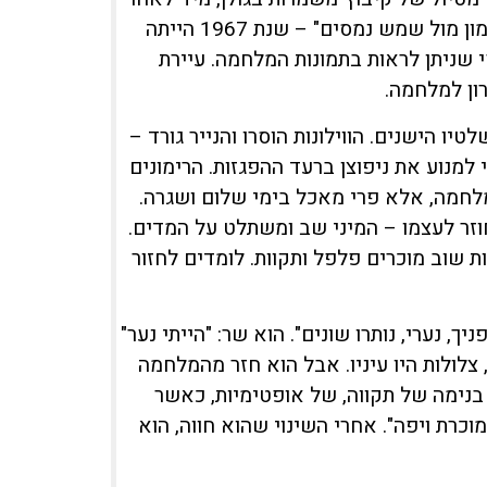
המלחמה. ואכן, השיר מתאר את נופי הגולן: "שלגים על החרמון מול שמש נמסים" – שנת 1967 הייתה
פי שניתן לראות בתמונות המלחמה. עיירת
ון למלחמה.
 הישנים. הווילונות הוסרו והנייר גורד –
למנוע את ניפוצן ברעד ההפגזות. הרימונים
במלחמה, אלא פרי מאכל בימי שלום ושגרה.
 חוזר לעצמו – המיני שב ומשתלט על המדים.
 שוב מוכרים פלפל ותקוות. לומדים לחזור
ך, נערי, נותרו שונים". הוא שר: "הייתי נער"
, צלולות היו עיניו. אבל הוא חזר מהמלחמה
ם בנימה של תקווה, של אופטימיות, כאשר
מוכרת ויפה". אחרי השינוי שהוא חווה, הוא