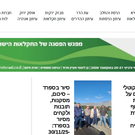
יא
הרפת והחלב
עת הדר
מבזק ירקות
אופק ירוק
חברות 
לאות
עיתון הרפתות
עיתון ההדרים
עיתון חקלאות
עיתון אנרגיה
לוח 
וטלי
סיור בספרד
 על
– סיכום,
מסקנות,
ף
תובנות
ת
ולקחים
מסיור
ח
בספרד:
30/11/25-