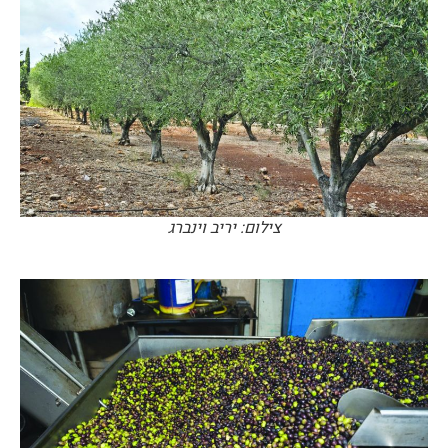
צילום: יריב וינברג