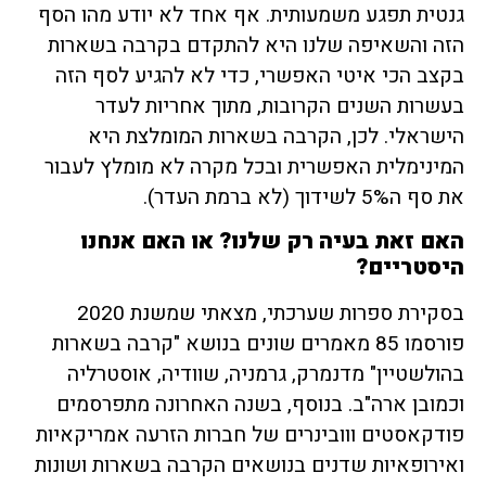
גנטית תפגע משמעותית. אף אחד לא יודע מהו הסף
הזה והשאיפה שלנו היא להתקדם בקרבה בשארות
בקצב הכי איטי האפשרי, כדי לא להגיע לסף הזה
בעשרות השנים הקרובות, מתוך אחריות לעדר
הישראלי. לכן, הקרבה בשארות המומלצת היא
המינימלית האפשרית ובכל מקרה לא מומלץ לעבור
את סף ה5% לשידוך (לא ברמת העדר).
האם זאת בעיה רק שלנו? או האם אנחנו
היסטריים?
בסקירת ספרות שערכתי, מצאתי שמשנת 2020
פורסמו 85 מאמרים שונים בנושא "קרבה בשארות
בהולשטיין" מדנמרק, גרמניה, שוודיה, אוסטרליה
וכמובן ארה"ב. בנוסף, בשנה האחרונה מתפרסמים
פודקאסטים ווובינרים של חברות הזרעה אמריקאיות
ואירופאיות שדנים בנושאים הקרבה בשארות ושונות