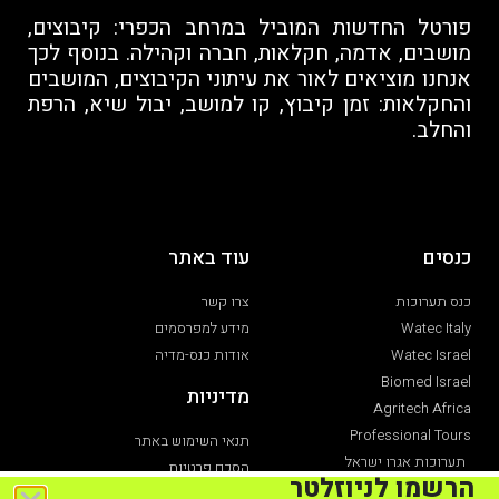
פורטל החדשות המוביל במרחב הכפרי: קיבוצים,
מושבים, אדמה, חקלאות, חברה וקהילה. בנוסף לכך
אנחנו מוציאים לאור את עיתוני הקיבוצים, המושבים
והחקלאות: זמן קיבוץ, קו למושב, יבול שיא, הרפת
והחלב.
כנסים
עוד באתר
כנס תערוכות
צרו קשר
Watec Italy
מידע למפרסמים
Watec Israel
אודות כנס-מדיה
Biomed Israel
מדיניות
Agritech Africa
Professional Tours
תנאי השימוש באתר
תערוכות אגרו ישראל
הסכם פרטיות
הרשמו לניוזלטר
תערוכת חקלאות
הצהרת נגישות