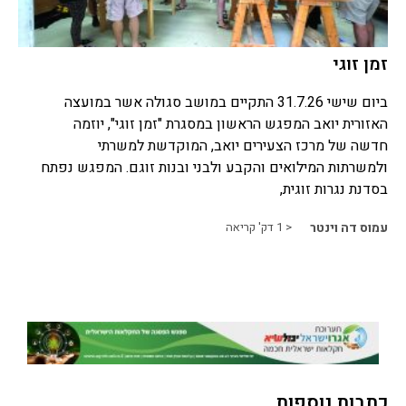
זמן זוגי
ביום שישי 31.7.26 התקיים במושב סגולה אשר במועצה
האזורית יואב המפגש הראשון במסגרת "זמן זוגי", יוזמה
חדשה של מרכז הצעירים יואב, המוקדשת למשרתי
ולמשרתות המילואים והקבע ולבני ובנות זוגם. המפגש נפתח
בסדנת נגרות זוגית,
עמוס דה וינטר
< 1
דק' קריאה
כתבות נוספות