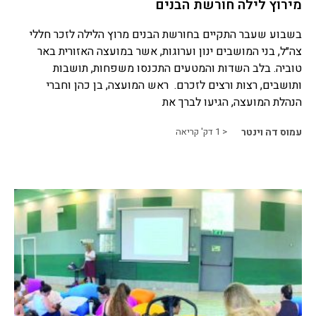
מירוץ לילה חורשת הבנים
בשבוע שעבר התקיים בחורשת הבנים מרוץ הלילה לזכר חללי
צה״ל, בני המושבים ינון וערוגות, אשר במועצה האזורית באר
טוביה. בלב השדות והמטעים התכנסו משפחות, תושבות
ותושבים, רצות ורצים לזכרם. ראש המועצה, בן כהן וחברי
הנהלת המועצה, הגיעו לברך את
עמוס דה וינטר
< 1
דק' קריאה