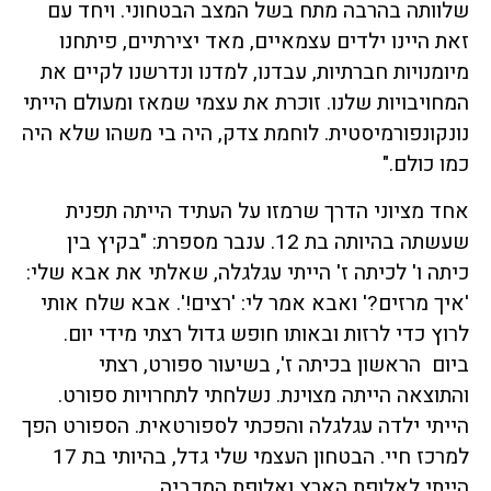
שלוותה בהרבה מתח בשל המצב הבטחוני. ויחד עם
זאת היינו ילדים עצמאיים, מאד יצירתיים, פיתחנו
מיומנויות חברתיות, עבדנו, למדנו ונדרשנו לקיים את
המחויבויות שלנו. זוכרת את עצמי שמאז ומעולם הייתי
נונקונפורמיסטית. לוחמת צדק, היה בי משהו שלא היה
כמו כולם."
אחד מציוני הדרך שרמזו על העתיד הייתה תפנית
שעשתה בהיותה בת 12. ענבר מספרת: "בקיץ בין
כיתה ו' לכיתה ז' הייתי עגלגלה, שאלתי את אבא שלי:
'איך מרזים?' ואבא אמר לי: 'רצים!'. אבא שלח אותי
לרוץ כדי לרזות ובאותו חופש גדול רצתי מידי יום.
ביום הראשון בכיתה ז', בשיעור ספורט, רצתי
והתוצאה הייתה מצוינת. נשלחתי לתחרויות ספורט.
הייתי ילדה עגלגלה והפכתי לספורטאית. הספורט הפך
למרכז חיי. הבטחון העצמי שלי גדל, בהיותי בת 17
הייתי לאלופת הארץ ואלופת המכביה.