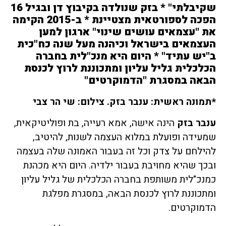
שקיבלתי" * בזק שנולדה בקיבוץ דן ובגיל 16
הפכה לספורטאית מצטיינת * ב-2015 הקימה
את "עצמאים עושים שינוי" ארגון למען
העצמאים בישראל וכיהנה מעל שנה כח"כית
ב"יש עתיד" * היום היא מנכ"לית בחברה
הכלכלית גליל עליון ומתכוננת לרוץ לכנסת
הבאה במסגרת "הדמוקרטים"
*תמונה ראשית: ענבר בזק. צילום: שי הר צבי
ענבר בזק
הינה אישה, אמא רעייה, בת ופוליטיקאית,
שמעידה ופועלת במלוא העצמה לשנות, להיטיב,
להילחם על צדק וכל זה בעבור האמונה שלה בעצמה
ובכך שהיא מחויבת בעבור ילדיה. היום היא מכהנת
כמנכ"לית משותפת בחברה הכלכלית של גליל עליון
ומתכוננת לרוץ לכנסת הבאה, במסגרת מפלגת
הדמוקרטים.