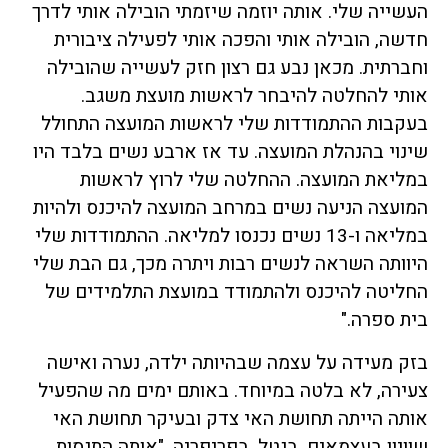
העשייה שלי. אותה יוזמה שיזמתי הובילה אותי לדרך
חדשה, הובילה אותי והפכה אותי לפעילה ציבורית
וחברתית. מכאן נבע גם רצון חזק לעשייה שהובילה
אותי להחלטה להיבחר לראשות מועצת משגב.
בעקבות ההתמודדות שלי לראשות המועצה התחולל
שינוי בהנהלת המועצה. עד אז ארבע נשים בלבד היו
במליאת המועצה. ההחלטה שלי לרוץ לראשות
המועצה הניעה נשים במרחב המועצה להיכנס ולהיות
במליאה ו-13 נשים נכנסו למליאה. ההתמודדות שלי
היוותה השראה לנשים רבות ויתרה מכך, גם הבת שלי
החליטה להיכנס ולהתמודד במועצת התלמידים של
בית ספרה."
בזק מעידה על עצמה שבהיותה ילדה, נערה ואישה
צעירה, לא בלטה במיוחד. באותם ימים מה שהפעיל
אותה הייתה תחושת האי צדק ובעיקר תחושת האי
שוויון בעצמאים, בנטל, בפריפריה. "אותה התנסות