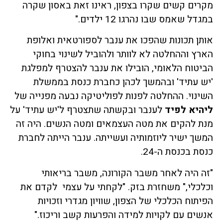
מקרים קשים שקרו בצפון, ראינו זאת באסון שקרה
במגדל שאמס שבו נהרגו 12 ילדים."
אותן תכונות שהפכו את ענבר לספורטאית ואלופת
הארץ וההחלטה לא לוותר ולהוביל לשינוי בחוקי
הביטוח הלאומי, הובילו את ענבר להצטרף למפלגת
'יש עתיד' ובהמשך לכהן כחברת כנסת בממשלת
השינוי. ההחלטה לפנות לפוליטיקה נבעה מפנייה של
ליהיא לפיד
לענבר ובקשתה שתצטרף ל'יש עתיד' על
מנת להקים את מטה העצמאים ומטה הנשים. היה זה
המשך ישיר ליוזמותיה ועשייתה. ענבר הייתה לחברת
כנסת בכנסת ה-24.
"זה היה לאחר משבר הקורונה, משבר בריאותי
וכלכלי," משחזרת בזק. "לקחתי על עצמי לקדם את
הפיתוח הכלכלי של הצפון, שוויון מגדרי וזכויות
אנשים עם לקויות למידה והפרעות קשב וריכוז."