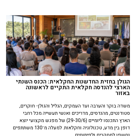
הגולן בחזית החדשנות החקלאית: הכנס השנתי
הארצי להנדסה חקלאית התקיים לראשונה
באזור
משדה בוקר והערבה ועד העמקים, הגליל והגולן- חוקרים,
סטודנטים, מהנדסים, מדריכים ואנשי תעשייה מכל רחבי
הארץ התכנסו ליומיים (29-30/6) של מפגש מקצועי יוצא
דופן בין מדע, טכנולוגיה וחקלאות. למעלה מ־130 משתתפים
נחשפו למחקרים ולפיתוחים