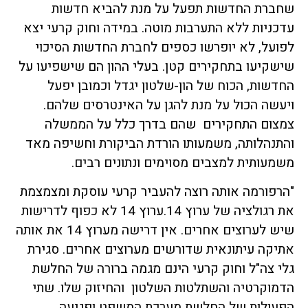
שחברת החדשות תפעל על מנת להביא חדשות
עדכניות ללא התערבות מוטה. במידה וחוק קרעי יצא
לפועל, לא יופרשו כספים לחברת החדשות הסיכוי
שישקיעו בתחקירים קטן. בעלי ההון הם שישפיעו על
החדשות, הכוח של הון-שלטון יגדל וכמובן יפעל
ויעשה הכול על מנת להגן על האינטרסים שלהם.
צמצום התחקירים שהם בדרך כלל על הממשלה
והתנהלותה, משמעותו הורדת הביקורת וחשיפה מאד
משמעותית למצבים מסוימים ונתונים רבים.
"הרפורמה אותה רוצה להעביר קרעי עוסקת ומצמצמת
את רגולציה של ערוץ 14.ערוץ 14 לא כפוף לדרישות
שיש לערוצים אחרים. אין דרישה מערוץ 14 את אותה
אתיקה עיתונאית שדורשים מערוצים אחרים. סגירת
גלי צה"ל וחוק קרעי הינם מגמה ברורה של החלשת
הדמוקרטיה והשתלטות השלטון והחיזוק שלו. שתי
הפעולות של החלשת מערכת המשפט ופגיעה