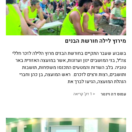
מירוץ לילה חורשת הבנים
בשבוע שעבר התקיים בחורשת הבנים מרוץ הלילה לזכר חללי
צה״ל, בני המושבים ינון וערוגות, אשר במועצה האזורית באר
טוביה. בלב השדות והמטעים התכנסו משפחות, תושבות
ותושבים, רצות ורצים לזכרם. ראש המועצה, בן כהן וחברי
הנהלת המועצה, הגיעו לברך את
עמוס דה וינטר
< 1
דק' קריאה