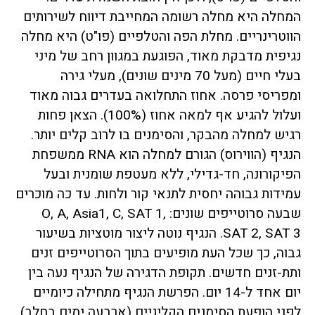
המחלה היא מחלה רשומה המחייבת דיווח לשירותים
סך הכל
14
5
19
63
15
7
123
הווטרינריים. מחלת הפה והטלפיים (פו"ט) היא מחלה
נגיפית מדבקת מאוד, הפוגעת במגוון רחב של מיני
בעלי חיים (מעל 70 מינים שונים), מעלי גירה
ומפריסי פרסה. אחוז התחלואה בעדרים גבוה מאוד
ועלול להגיע אף למאה אחוז (100%). הצאן פחות
רגיש למחלה מהבקר, והסימנים בו לרוב קלים יותר.
הנגיף (הווירוס) הגורם למחלה הוא RNA ממשפחת
הפיקורונה, חד-גדילי, ללא מעטפת שומנית ובעל
עמידות גבוהה יחסית לתנאי קור ולחות. עד כה מוכרים
שבעה סרוטייפים שונים: O, A, Asia1, C, SAT 1,
SAT 2, SAT 3. הנגיף נוטה ליצור מוטציות בשיעור
גבוה, כך שכל העת מופיעים בתוך הסרוטייפים זנים
ותת-זנים חדשים. תקופת הדגירה של הנגיף נעה בין
יום אחד ל-14 יום. הפרשת הנגיף מתחילה כיומיים
לפני הופעת הסימנים הקליניים (ארבעה ימים בחלב)