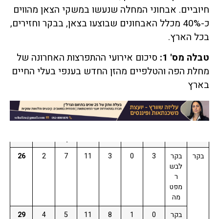
חיוביים. אבחוני המחלה שנעשו במשקי הצאן מהווים
כ-40% מכלל האבחונים שבוצעו בצאן, בבקר וחזירים,
בכל הארץ.
טבלה מס' 1:
סיכום אירועי ההתפרצות האחרונה של
סוג
שלו
בדי
חש
הסג
ספי
שחר
סיום
סך
מחלת הפה והטלפיים מהזן החדש בענפי בעלי החיים
בע"
חה
קה
ד
ר 10
רה
ור
האי
הכל
בארץ
ח
שלי
למח
ק"מ
לאח
הסג
רוע
לית
לה
ור
ר
מסב
יב
למו
קד
בקר
בקר
3
0
3
11
7
2
26
לבש
ר
מפט
מה
בקר
0
1
8
11
5
4
29