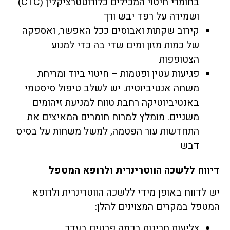
בחומרי חיטוי המכילים כלורוטטרציקלין (CTC)
ושמירה על רפד יבש ורך
קירוב שקתות ואבוסים ככל האפשר, ואספקה
של כמות מזון ומים שדי בה כדי למנוע
הצטופפות
פגיעות עטין ופטמות – חיטוי ביוד ומריחת
משחה אנטיביוטית. יש לשלב טיפול סיסטמי
באנטיביוטיקה רחבת טווח למניעת זיהומים
משניים. מומלץ למרוח חומרים המאיצים את
התחדשות עור הפטמה, למשל משחות על בסיס
דבש
דיווח ללשכה הווטרינרית ולרופא המטפל
יש לדווח באופן מידי ללשכה הווטרינרית ולרופא
המטפל במקרים המצוינים להלן:
צליעות חריגות בכמה פרטים בעדר