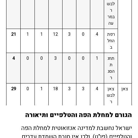
לבש
ר
במר
עה
רפת
4
0
3
12
1
1
21
החל
ב
תחנ
1
0
0
3
0
0
4
ת
הסג
ר
צאן
צאן
4
3
3
18
1
0
29
לבש
ר
צאן
2
1
1
8
1
0
13
הגורם למחלת הפה והטלפיים ותיאורה
לחל
ב
ישראל נחשבת למדינה אנזואוטית למחלת הפה
והטלפיים (פו"ט), ולכן אין חובת השמדת עדרים.
חזיר
כללי
0
0
1
0
0
0
1