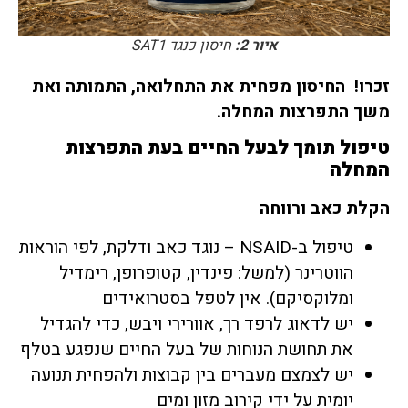
איור 2:
חיסון כנגד SAT1
זכרו! החיסון מפחית את התחלואה, התמותה ואת
משך התפרצות המחלה
.
טיפול תומך לבעל החיים בעת התפרצות
המחלה
הקלת כאב ורווחה
טיפול ב-NSAID – נוגד כאב ודלקת, לפי הוראות
הווטרינר (למשל: פינדין, קטופרופן, רימדיל
ומלוקסיקם). אין לטפל בסטרואידים
יש לדאוג לרפד רך, אוורירי ויבש, כדי להגדיל
את תחושת הנוחות של בעל החיים שנפגע בטלף
יש לצמצם מעברים בין קבוצות ולהפחית תנועה
יומית על ידי קירוב מזון ומים