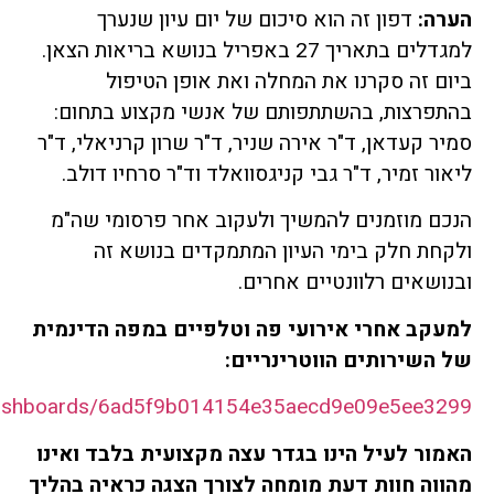
הערה:
דפון זה הוא סיכום של יום עיון שנערך
למגדלים בתאריך 27 באפריל בנושא בריאות הצאן.
ביום זה סקרנו את המחלה ואת אופן הטיפול
בהתפרצות, בהשתתפותם של אנשי מקצוע בתחום:
סמיר קעדאן, ד"ר אירה שניר, ד"ר שרון קרניאלי, ד"ר
ליאור זמיר, ד"ר גבי קניגסוואלד וד"ר סרחיו דולב.
הנכם מוזמנים להמשיך ולעקוב אחר פרסומי שה"מ
ולקחת חלק בימי העיון המתמקדים בנושא זה
ובנושאים רלוונטיים אחרים.
למעקב אחרי אירועי פה וטלפיים במפה הדינמית
של השירותים הווטרינריים:
/dashboards/6ad5f9b014154e35aecd9e09e5ee3299
האמור לעיל הינו בגדר עצה מקצועית בלבד ואינו
מהווה חוות דעת מומחה לצורך הצגה כראיה בהליך