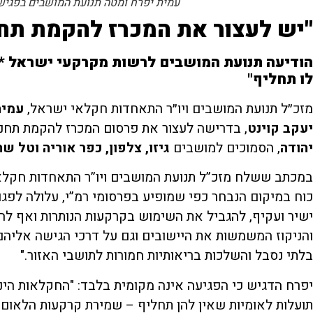
עמית יפרח ומטה תנועת המושבים בפגיש
"
יש
לעצור
את
המכרז
להקמת
תחנ
הודיעה תנועת
המושבים
לרשות מקרקעי ישראל *
לו
תחליף
"
מזכ״ל תנועת המושבים ויו״ר התאחדות חקלאי ישראל,
עמית
יעקב
קוינט
, בדרישה לעצור את פרסום המכרז להקמת תחנ
יהודה
, הסמוכים למושבים
גיזו
,
צלפון
,
כפר
אוריה
וטל
שח
במכתב ששלח מזכ”ל תנועת המושבים ויו”ר התאחדות חקלא
כוח במיקום הנבחר כפי שמופיע בפרסומי רמ”י, עלולה לפ
ישיר ועקיף, להגביל את השימוש בקרקעות הנותרות ואף ל
והניקוז המשמשות את היישובים וגם על דרכי הגישה אליהם.
בלתי נסבל והשלכות בריאותיות חמורות לתושבי האזור."
יפרח הדגיש כי הפגיעה אינה מקומית בלבד: "החקלאות הינ
תועלות לאומיות שאין להן תחליף – שמירת קרקעות הלאום, 