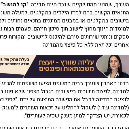
העורף, שמנעו מהם לקיים שגרת חיים סדירה. "
קו למושב
" 
התנאים הקשים בהם למדו הילדים במקלטים. למעלה משנה ה
בישובים במקלטים או במבנים ממוגנים בתנאים נחותים ולא
למוסדות חינוך מחוץ לישוב תוך סיכון חייהם. פעמים רבות 
ספקים ונותני שירותים סירבו להיכנס ליישובים ומקורות פ
אחרים וכל זאת ללא כל פיצוי מהמדינה.
בדיון האחרון שנערך בבית המשפט הציעו השופטים להגיע 
למדינה, לפצות תושבים ביישובים בגבול הצפון שלא פונו
לנציגת המדינה לקבל את הפשרה המוצעת על ידם: "לפני כתי
(למדינה ע.ד.ו) לשקול להחליט על זכאות העותרים ל'מענק ח
לכאורה, יש הצדקה למתן מענק שכזה לעותרים".
הרמז ברור: השופטים אומרים כי הם מכירים בזכאות העותרי