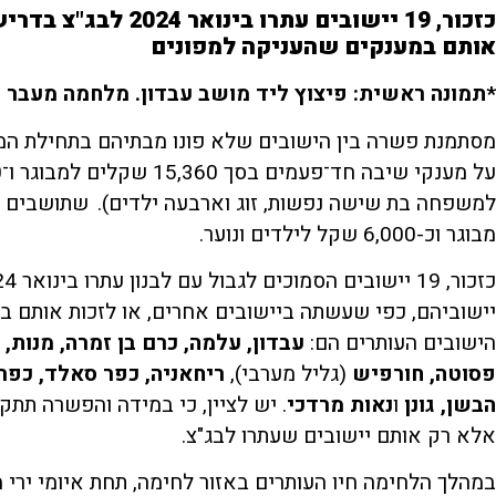
כזכור,
19 יישובים
עתרו בינואר
2024 לבג"צ בדרישה
אותם במענקים שהעניקה למפונים
*תמונה ראשית: פיצוץ ליד מושב עבדון. מלחמה מעבר לפ
מסתמנת פשרה בין הישובים שלא פונו מבתיהם בתחילת המל
מבוגר וכ-6,000 שקל לילדים ונוער.
יישוביהם, כפי שעשתה ביישובים אחרים, או לזכות אותם ב
הישובים העותרים הם:
עבדון, עלמה, כרם בן זמרה, מנות, ג
פסוטה, חורפיש
(גליל מערבי),
ריחאניה, כפר סאלד, כפר
הבשן, גונן
ו
נאות מרדכי
. יש לציין, כי במידה והפשרה תתק
אלא רק אותם יישובים שעתרו לבג"צ.
במהלך הלחימה חיו העותרים באזור לחימה, תחת איומי ירי מ