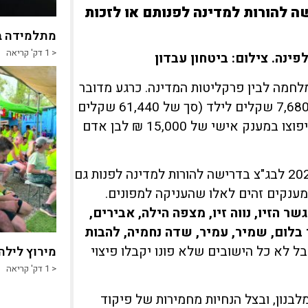
להורות למדינה לפנותם
או לזכות
מתלמידה ב
< 1
דק' קריאה
ינה. צילום: ביטחון עבדון
חמה לבין פרקליטות המדינה. כרגע מדובר
על מענקי שיבה חד־פעמים בסך 15,360 שקלים למבוגר ו־7,680 שקלים לילד (סך של 61,440 שקלים
למשפחה בת שישה נפשות, זוג וארבעה ילדים). שתושבים יפוצו במענק אישי של 15,000 ₪ לבן אדם
כזכור, 19 יישובים הסמוכים לגבול עם לבנון עתרו בינואר 2024 לבג"צ בדרישה להורות למדינה לפנות גם
מענקים זהים לאלו שהעניקה למפונים.
שר הזיו, נווה זיו, מצפה הילה, אבירים,
 בלום, שמיר, עמיר, שדה נחמיה, להבות
בל לא כל הישובים שלא פונו יקבלו פיצוי
מירוץ לילה
< 1
דק' קריאה
לבנון, ובצל הנחיות מחמירות של פיקוד