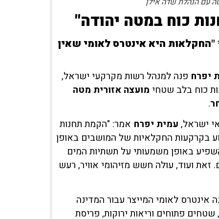
ה עם הנהלת שדה אילן
ות
כוח
במטה
יהודה
"
"החקלאות
היא
אינטרס
לאומי
שאין
יפרח
פנה למנהל רשות מקרקעי ישראל,
ות כוח בלב שטחי
מועצה אזורית
מטה
ר
.
י ישראל,
עמית
יפרח
אמר: "הקמת תחנות
גוע בקרקעות החקלאיות של המושבים באופן
השפיע באופן משמעותי על תשתיות המים
 זאת ועוד, עולה חשש מזיהומי אוויר, רעש
ה אינטרס לאומי המייצר עבור המדינה
שטחים פתוחים וריאות ירוקות, פריסת