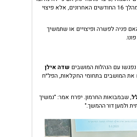
בתשלומים שהעבירה המדינה לתושבי הישובים המפונים במהלך 16 החודשים האחרונים, אלא פיצוי
אם פניה לפשרה ופיצויים או שתמשיך
ונו.
נפגשו עם הנהלות המושבים
שדה
אילן
 את המושבים בתחומי החקלאות, הפל״ח
ל
, שבמבואות החרמון. יפרח אמר: "נמשיך
ית ולמען דור ההמשך."