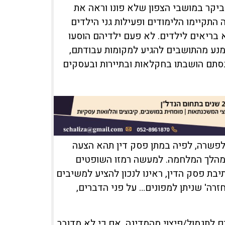
ביקר במושבי הצפון שלא פונו וראה את
תקיימו הלימודים ופעילות גני הילדים
 בריאים לילדים. לא פעם ילדיהם הוסעו
נמנע מהתושבים להגיע למקומות עבודתם,
רנסתם הושבתו בחקלאות ובתיירות ובעסקים
לפשרה, לפיה במתן פסק דין תהא הצעה
 במהלך המלחמה. למעשה רמזו השופטים
בת פסק הדין, ראינו לנכון להציע למשיבים
זרה' שניתן למפונים… על פני הדברים,
ם לתגמול/פיצוי מהמדינה, אם כי לא מדובר