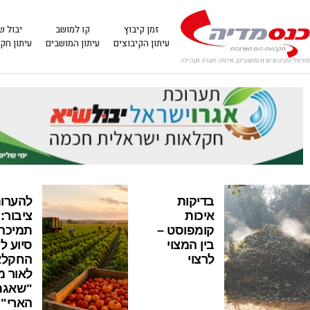
זמן קיבוץ
קו למושב
יבול ש
עיתון הקיבוצים
עיתון המושבים
עיתון חק
בדיקות
להערו
איכות
ציבור: 
קומפוסט –
תמיכה 
בין המצוי
סיוע ל
לרצוי
החקלא
לאור 
"שאגת
הארי"