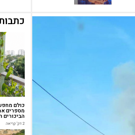
כתבות 
כולם מחפשי
מספרים את
הביכורים ה
2
דק' קריאה