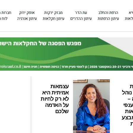
יא
הרפת והחלב
עת הדר
מבזק ירקות
אופק ירוק
חברות 
לאות
עיתון הרפתות
עיתון ההדרים
עיתון חקלאות
עיתון אנרגיה
לוח 
ת
עצמאות
נוהל
אמיתית היא
–
לא רק לחיות
ענפי
על האדמה
ות
שלכם
מבצע