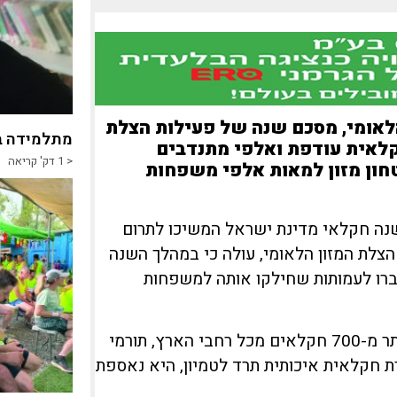
לאומי, מסכם שנה של פעילות הצלת
מתלמידה ב
מו תוצרת חקלאית עודפת ואלפי מתנדבים
< 1
דק' קריאה
חון מזון למאות אלפי משפחות
נה חקלאי מדינת ישראל המשיכו לתרום
הצלת המזון הלאומי, עולה כי במהלך השנה
ות טריים שהועברו לעמותות שחילקו אותה למשפחות
הצלת התוצרת התאפשרה הודות לשיתוף פעולה הדוק עם יותר מ-700 חקלאים מכל רחבי הארץ, תורמי
ת חקלאית איכותית תרד לטמיון, היא נאספת