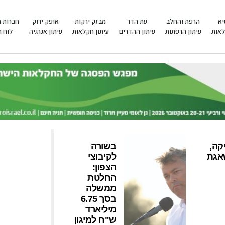
יא
הרפת והחלב
עת הדר
מבזק ירקות
אופק ירוק
חברות 
לאות
עיתון הרפתות
עיתון ההדרים
עיתון חקלאות
עיתון אנרגיה
לוח 
קה,
בשורה
אגת
לקיבוצי
הצפון:
החלטת
ממשלה
בסך 6.75
מיליארד
ש"ח למיגון