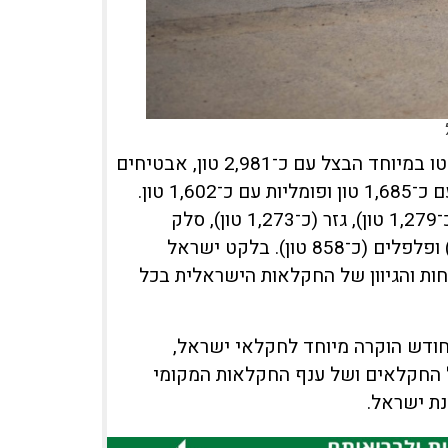
בין סוגי התוצרת הבולטים שניצלו במהלך השנה החולפת בלטו במיוחד הבצל עם כ־2,981 טון, אבטיחים
עם כ־2,334 טון, תפוחי אדמה עם כ־1,741 טון, מלפפונים עם כ־1,685 טון ופומליות עם כ־1,602 טון.
עוד נאספו כמויות גדולות של מנגו (כ־1,536 טון), חצילים (כ־1,279 טון), גזר (כ־1,273 טון), סלק
(כ־1,185 טון), קלמנטינות (כ־930 טון), עגבניות (כ־878 טון) ופלפלים (כ־858 טון). בלקט ישראל
ות והגיוון של החקלאות הישראלית בכל
חודש הוקרה מיוחד לחקלאי ישראל,
 החקלאים ושל ענף החקלאות המקומי
נת ישראל.