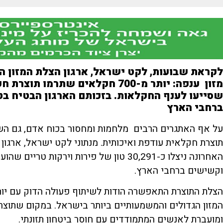
לקראת שבועות, לקט ישראל, ארגון הצלת המזון ה
מזון ענפה: יותר מ-700 חקלאים שתר
שסייעו לענף החקלאות. בזכותם הארגון הבטיח בט
ברחבי הארץ
על אף האתגרים הרבים מלחמות ומחסור בכוח אדם, גם הש
תוצרת חקלאית עודפת ואיכותית. מנתוני לקט ישראל, ארגון 
האחרונה ניצלו כ-30,291 טון של פירות וירק
וקשישים ברחבי הארץ.
המזון הגדולים והמשמעותיים ביותר בישראל. במקום שתוצר
ומועברת לאנשים המתמודדים עם חוסר ביטחון תזונתי.