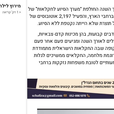
מירוץ לילה
 השנה החולפת "מערך הסיוע לחקלאות" של
< 1
דק' קריאה
לקט ישראל עזר ל-264 חקלאים ב-152 מוקדים חקלאיים ברחבי הארץ, והפעיל 2,197 אוטובוסים של
 תוצרת שלא הייתה נקטפת ללא הסיוע.
ף עם למעלה מ – 51 קבוצות מתנדבים קבועות, בהן מכינות קדם-צבאיות,
עלים לאורך השנה ומגיעים פעם אחר פעם
תקופה שבה החקלאות הישראלית מתמודדת
דוגמת מלחמה, החקלאים ממשיכים לגלות
מעותיים לטובת משפחות נזקקות ברחבי