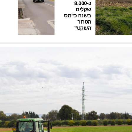
כ-8,000
שקלים
בשנה כ”מס
הטרור
השקט”