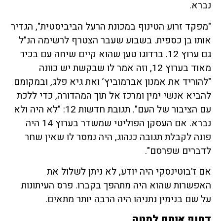
נברא.
"מפקד זרוע הטינוף במכונת הרעל הביביסטית", הגדיר
אותו בן כספית. בשבוע שעבר הצטרף לרשימה הנ"ל
גם ערוץ 12. ברדוגו טען שהוא קיים שיחה עם בכיר
מאוד בערוץ 12, וזה אמר לו שבקשת יש כוונה
"להוריד את אמנון אברמוביץ’ ואת גיא פלג, ובמקומם
להביא אנשי ימין ומרכז אל תוך המהדורה, כדי ללכת
עם הציבור של העם". תגובת חדשות 12: "לא היה ולא
נברא. אם העסקן הפוליטי שמשדר בערוץ 14 היה
פונה לקבלת תגובה כנהוג, היה נמסר לו שאין שחר
לדברים שפרסם".
אם ז'בוטינסקי היה יודע, לא ניתן לשלול את
האפשרות שהוא היה מתהפך בקברו. פרס העיתונות
על שם בנימין נתניהו היה הרבה יותר מתאים.
דחוף אותם למטה