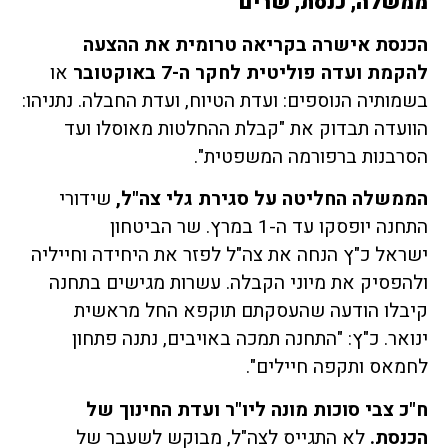
ממשלה, כנסת, שרים
הכנסת אישרה בקריאה טרומית את ההצעה
להקמת ועדה פוליטית לחקר ה-
7
באוקטובר
או
בשמותיה הנוספים: ועדת הטיוח, ועדת החבלה. נתניהו:
הוועדה תבדוק את "קבלת ההחלטות מאוסלו ועד
הסרבנות ברפורמה המשפטית".
הממשלה החליטה על סגירת גלי צה"ל
,
שידורי
התחנה יופסקו עד ה-1 במרץ. שר הביטחון
ישראל כ"ץ הנחה את צה"ל לפזר את היחידה וחייליה
ולהפסיק את מיוני הקבלה. עשרות מגישים בתחנה
קיבלו הודעה שהעסקתם תוקפא החל מראשית
ינואר. כ"ץ: "התחנה תמכה באויבים, נתנה פתחון
לחמאס ותקפה חיילים".
ח"כ צבי סוכות מונה ליו"ר ועדת החינוך של
הכנסת
.
לא התגייס לצה"ל, מבוקש לשעבר של