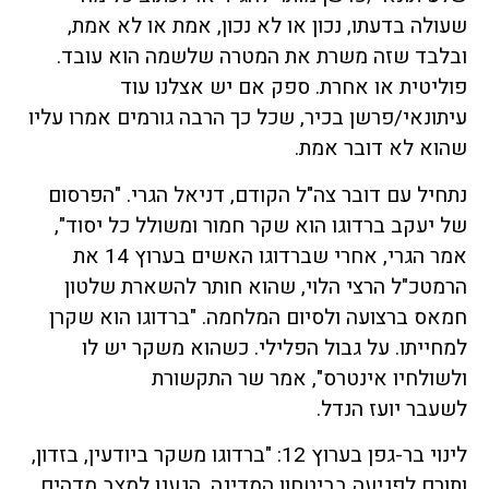
שעולה בדעתו, נכון או לא נכון, אמת או לא אמת,
ובלבד שזה משרת את המטרה שלשמה הוא עובד.
פוליטית או אחרת. ספק אם יש אצלנו עוד
עיתונאי/פרשן בכיר, שכל כך הרבה גורמים אמרו עליו
שהוא לא דובר אמת.
נתחיל עם דובר צה"ל הקודם, דניאל הגרי. "הפרסום
של יעקב ברדוגו הוא שקר חמור ומשולל כל יסוד",
אמר הגרי, אחרי שברדוגו האשים בערוץ 14 את
הרמטכ"ל הרצי הלוי, שהוא חותר להשארת שלטון
חמאס ברצועה ולסיום המלחמה. "ברדוגו הוא שקרן
למחייתו. על גבול הפלילי. כשהוא משקר יש לו
ולשולחיו אינטרס", אמר שר התקשורת
לשעבר יועז הנדל.
לינוי בר-גפן בערוץ 12: "ברדוגו משקר ביודעין, בזדון,
ותורם לפגיעה בביטחון המדינה. הגענו למצב מדהים,