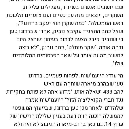
שבו יושבים אנשים בשידור, מעלילים עלילות,
משקרים, ויוצאים מזה עם כפיים ועם צ'ופרים מלשכת
ראש הממשלה". "כמה שקרן הוא יעקב ברדוגו?",
שאל כתב התאגיד עקיבא נוביק, אחרי שברדוגו טען
כי שנוביק קיבל הצעה לכתוב בעיתון ישראל היום
ודחה אותה. "שקר מוחלט", כתב נוביק, "לא רוצה
לחשוב מה זה אומר על שאר הפרסומים המלומדים
שלו".
מי עוד? היועמ"שית, לפחות פעמיים. ברדוגו
טען שבהרב מיארה שוחחה עם ראש
להב 433 ושאלה אותו: "מדוע אתה לא פותח בחקירות
נגד חברי הקואליציה הזו?" היועמ"שית אמרה
שלהד"ם. לאחר מכן טען ברדוגו, שבייעוץ המשפטי
לממשלה הוכנה חוות דעת בעניין שלילת הרישיון של
ערוץ 14. גם כאן בהרב-מיארה הגיבה: לא היה ולא