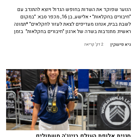
הנוער שפוקד את השדות בחופש הגדול ויוצא להתנדב עם
"חיבורים בחקלאות" • אלישע, בן 16, מכפר סבא: "במקום
לשבת בבית, אנחנו מעדיפים לצאת לעזור לחקלאים" *תמונה
ראשית: מתנדבות בשדה של ארגון "חיבורים בחקלאות" בזמן
גיא פישקין
2
דק' קריאה
סגנית אלופת העולם בנינג'ה משתולים