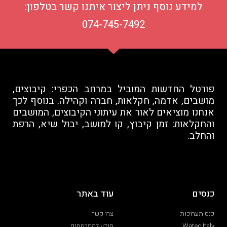
למידע נוסף ניתן ליצור איתנו קשר בטלפון:
074-745-7492
פורטל החדשות המוביל במרחב הכפרי: קיבוצים,
מושבים, אדמה, חקלאות, חברה וקהילה. בנוסף לכך
אנחנו מוציאים לאור את עיתוני הקיבוצים, המושבים
והחקלאות: זמן קיבוץ, קו למושב, יבול שיא, הרפת
והחלב.
כנסים
עוד באתר
כנס תערוכות
צרו קשר
Watec Italy
מידע למפרסמים