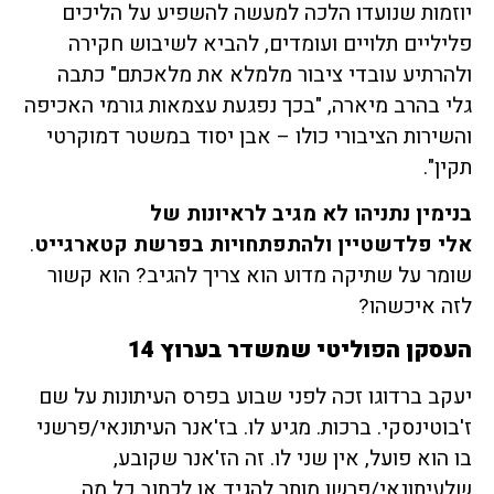
יוזמות שנועדו הלכה למעשה להשפיע על הליכים
פליליים תלויים ועומדים, להביא לשיבוש חקירה
ולהרתיע עובדי ציבור מלמלא את מלאכתם" כתבה
גלי בהרב מיארה, "בכך נפגעת עצמאות גורמי האכיפה
והשירות הציבורי כולו – אבן יסוד במשטר דמוקרטי
תקין".
בנימין נתניהו לא מגיב לראיונות של
אלי פלדשטיין ולהתפתחויות בפרשת קטארגייט
.
שומר על שתיקה מדוע הוא צריך להגיב? הוא קשור
לזה איכשהו?
העסקן הפוליטי שמשדר בערוץ
14
יעקב ברדוגו זכה לפני שבוע בפרס העיתונות על שם
ז'בוטינסקי. ברכות. מגיע לו. בז'אנר העיתונאי/פרשני
בו הוא פועל, אין שני לו. זה הז'אנר שקובע,
שלעיתונאי/פרשן מותר להגיד או לכתוב כל מה