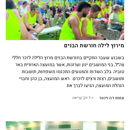
מירוץ לילה חורשת הבנים
בשבוע שעבר התקיים בחורשת הבנים מרוץ הלילה לזכר חללי
צה״ל, בני המושבים ינון וערוגות, אשר במועצה האזורית באר
טוביה. בלב השדות והמטעים התכנסו משפחות, תושבות
ותושבים, רצות ורצים לזכרם. ראש המועצה, בן כהן וחברי
הנהלת המועצה, הגיעו לברך את
עמוס דה וינטר
< 1
דק' קריאה