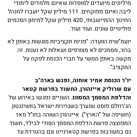
מיליונים
מיועדים למוסדות שאינם מלמדים לימודי
ליבה ואינם מפוקחים. 111 מיליון שקל יועברו למנהל
החינוך ההתיישבותי, 420 מיליון שקל למימון הסכמים
פוליטיים שונים. ועוד ועוד.
יועמ"שית הוועדה: "פניות תקציביות מוגשות באופן לא
ברור, מסמכים לא מצורפים ושאלות לא נענות. זה
מקשה באופן ממשי על חברי הכנסת לפקח על
התקציב".
יו"ר הכנסת אמיר אוחנה, נפגש בארה"ב
עם שרוליק
איינהורן
,
החשוד בפרשת קטאר
והדלפת המסמך המסווג
. השניים נפגשו באירוע של
הג'רוזלם פוסט שנערך בשגרירות ישראל בוושינגטון.
(חשיפה של "הארץ"). איינהורן השוהה בחו"ל מאז
התפוצצה פרשת הדלפת המסמך הסודי לבילד, חשוד
גם במעורבות בפרשת קטארגייט וגם בהטרדת עד