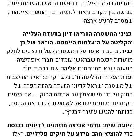
המדינה שלמה פילבר. זו הפעם הראשונה שמתקיימת
פגישה בין מקורב מאוד לנתניהו ובין החשוד איינהורן,
שמסרב להגיע ארצה.
נציגי המשטרה החרימו דיון בוועדת העלייה
והקליטה על היעלמות היימנוט. הוראה של בן
גביר
.
בן גביר אוסר על המשטרה לשלוח נציגים לחלק
מוועדות הכנסת שבראשן עומדים חברי אופוזיציה,
בטענה שלא מתייחסים אליהם שם בכבוד. יו”ר
ועדת העליה והקליטה ח"כ גלעד קריב: “אי ההתייצבות
של משטרת ישראל לדיוני הוועדה מהווה הפרה של
החוק על ידי מי שאמון על אכיפת החוק. … אם בימים
הקרובים משטרת ישראל לא תשוב לכבד את הכנסת,
בכוונתי להגיש עתירה לבג”ץ".
היועמ"שית: גורמי אכיפה מוזמנים לדיונים בכנסת
כדי להוציא מהם מידע על תיקים פליליים
.
"אלו