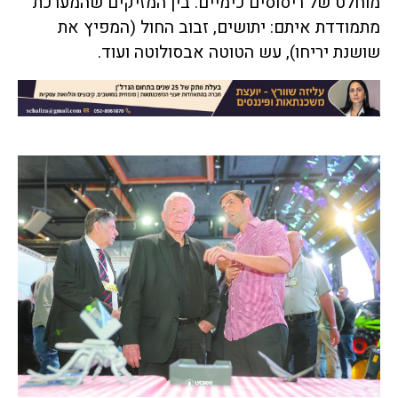
מוחלט של ריסוסים כימיים. בין המזיקים שהמערכת
מתמודדת איתם: יתושים, זבוב החול (המפיץ את
שושנת יריחו), עש הטוטה אבסולוטה ועוד.