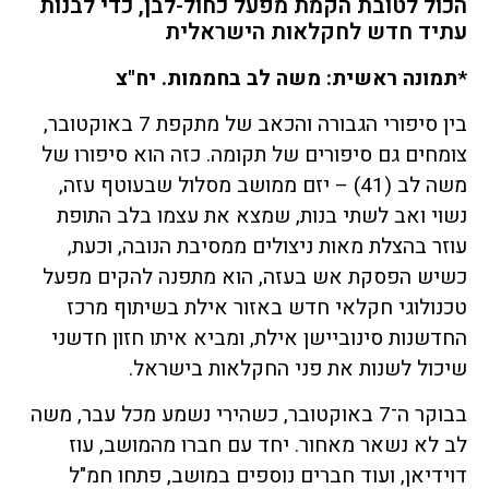
הכול לטובת הקמת מפעל כחול-לבן, כדי לבנות
עתיד חדש לחקלאות הישראלית
*תמונה ראשית: משה לב בחממות. יח"צ
בין סיפורי הגבורה והכאב של מתקפת 7 באוקטובר,
צומחים גם סיפורים של תקומה. כזה הוא סיפורו של
משה לב (41) – יזם ממושב מסלול שבעוטף עזה,
נשוי ואב לשתי בנות, שמצא את עצמו בלב התופת
עוזר בהצלת מאות ניצולים ממסיבת הנובה, וכעת,
כשיש הפסקת אש בעזה, הוא מתפנה להקים מפעל
טכנולוגי חקלאי חדש באזור אילת בשיתוף מרכז
החדשנות סינוביישן אילת, ומביא איתו חזון חדשני
שיכול לשנות את פני החקלאות בישראל.
בבוקר ה־7 באוקטובר, כשהירי נשמע מכל עבר, משה
לב לא נשאר מאחור. יחד עם חברו מהמושב, עוז
דוידיאן, ועוד חברים נוספים במושב, פתחו חמ"ל