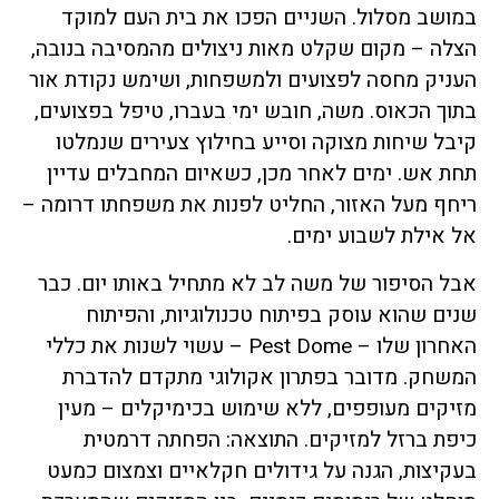
במושב מסלול. השניים הפכו את בית העם למוקד
הצלה – מקום שקלט מאות ניצולים מהמסיבה בנובה,
העניק מחסה לפצועים ולמשפחות, ושימש נקודת אור
בתוך הכאוס. משה, חובש ימי בעברו, טיפל בפצועים,
קיבל שיחות מצוקה וסייע בחילוץ צעירים שנמלטו
תחת אש. ימים לאחר מכן, כשאיום המחבלים עדיין
ריחף מעל האזור, החליט לפנות את משפחתו דרומה –
אל אילת לשבוע ימים.
אבל הסיפור של משה לב לא מתחיל באותו יום. כבר
שנים שהוא עוסק בפיתוח טכנולוגיות, והפיתוח
האחרון שלו – Pest Dome – עשוי לשנות את כללי
המשחק. מדובר בפתרון אקולוגי מתקדם להדברת
מזיקים מעופפים, ללא שימוש בכימיקלים – מעין
כיפת ברזל למזיקים. התוצאה: הפחתה דרמטית
בעקיצות, הגנה על גידולים חקלאיים וצמצום כמעט