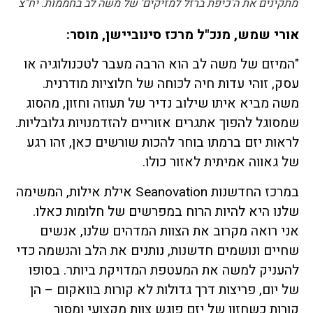
מתקינים את ה'כיפת ברזל למזיקים' של משה לב בחממות. יח"צ
אורי שמש, מנכ"ל מרכז סינוביישן, מוסר:
"המיזם של משה לב הוא הרבה מעבר לטכנולוגיה או
עסק, זוהי עדות חיה לכוחה של חלוציות מודרנית.
משה מביא איתו שילוב נדיר של תעוזה וחזון, מהסוג
שמסוגל להפוך אתגרים אזוריים להזדמנויות גלובליות.
לראות יזם ברמתו בוחר להכות שורשים כאן, זהו רגע
של גאווה אמיתית לאזור כולו.
במרכז החדשנות Seanovation אילת אילות, המשימה
שלנו היא להיות הרוח במפרשים של חלומות כאלו.
אני רואה מקרוב את הצוות המדהים שלנו, אנשים
שחיים ונושמים חדשנות, נותנים את הלב והנשמה כדי
להעניק למשה את המעטפת המדויקת ביותר. בסופו
של יום, פריצות דרך גדולות לא קורות בוואקום – הן
קורות כשחזון של יזם פוגש צוות מקצועי ומסור