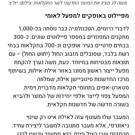
משה לב מציג את המוצר החדשני לשר החקלאות. צילום: יח"צ
מפיילוט באופקים למפעל לאומי
לדברי היזמים, הטכנולוגיה כבר נוסתה בכ-1,000
מתקנים המפוזרים במספר פיילוטים שונים: כ-300
בבתים פרטיים בעיר אופקים וכ-700 בחקלאות בבתי
רשת בלבד, שסובלים מזבוב החול (יתוש החול) – עם
תוצאות מבטיחות במיוחד. כעת, משה נערך להקמת
מפעל ייצור ראשון מסוגו באזור אילת-אילות, בשיתוף
מרכז החדשנות סינוביישן אילת, שמלווה
סטארט-אפים בתחומי חקלאות מדברית וימית.
המפעל צפוי לייצר אלפי יחידות של המוצר ולהביא
בשורה חדשה של חדשנות חקלאית.
המעבר שלו מעוטף עזה לאילת אינו רק שינוי
גיאוגרפי, אלא מעבר מתגובה למשבר ליצירת עתיד.
מהמקום שבו הציל חיים, הוא ממשיך עכשיו להגן