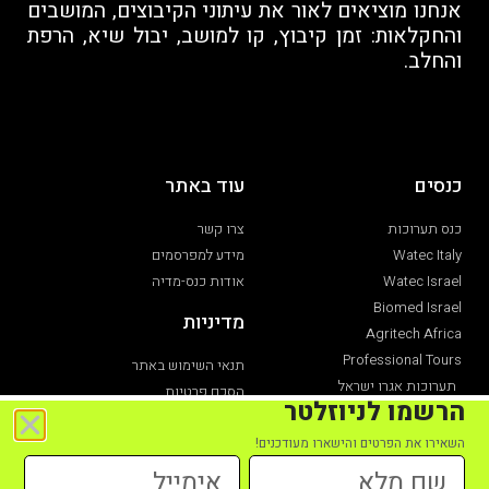
אנחנו מוציאים לאור את עיתוני הקיבוצים, המושבים
והחקלאות: זמן קיבוץ, קו למושב, יבול שיא, הרפת
והחלב.
כנסים
עוד באתר
כנס תערוכות
צרו קשר
Watec Italy
מידע למפרסמים
Watec Israel
אודות כנס-מדיה
Biomed Israel
מדיניות
Agritech Africa
Professional Tours
תנאי השימוש באתר
תערוכות אגרו ישראל
הסכם פרטיות
הרשמו לניוזלטר
תערוכת חקלאות
הצהרת נגישות
השאירו את הפרטים והישארו מעודכנים!