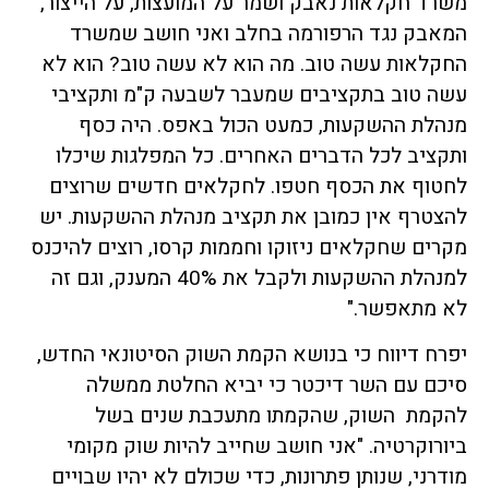
משרד חקלאות נאבק ושמר על המועצות, על הייצור,
המאבק נגד הרפורמה בחלב ואני חושב שמשרד
החקלאות עשה טוב. מה הוא לא עשה טוב? הוא לא
עשה טוב בתקציבים שמעבר לשבעה ק"מ ותקציבי
מנהלת ההשקעות, כמעט הכול באפס. היה כסף
ותקציב לכל הדברים האחרים. כל המפלגות שיכלו
לחטוף את הכסף חטפו. לחקלאים חדשים שרוצים
להצטרף אין כמובן את תקציב מנהלת ההשקעות. יש
מקרים שחקלאים ניזוקו וחממות קרסו, רוצים להיכנס
למנהלת ההשקעות ולקבל את 40% המענק, וגם זה
לא מתאפשר."
יפרח דיווח כי בנושא הקמת השוק הסיטונאי החדש,
סיכם עם השר דיכטר כי יביא החלטת ממשלה
להקמת השוק, שהקמתו מתעכבת שנים בשל
ביורוקרטיה. "אני חושב שחייב להיות שוק מקומי
מודרני, שנותן פתרונות, כדי שכולם לא יהיו שבויים