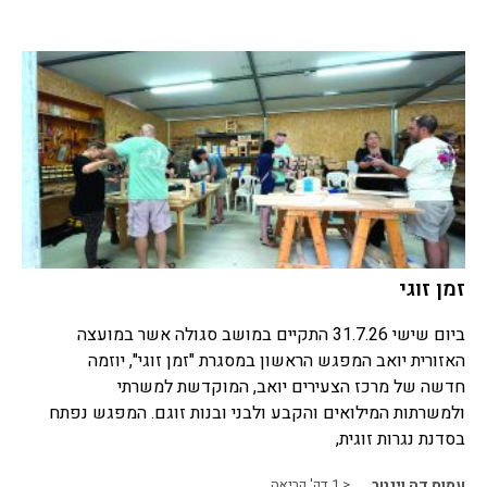
זמן זוגי
ביום שישי 31.7.26 התקיים במושב סגולה אשר במועצה
האזורית יואב המפגש הראשון במסגרת "זמן זוגי", יוזמה
חדשה של מרכז הצעירים יואב, המוקדשת למשרתי
ולמשרתות המילואים והקבע ולבני ובנות זוגם. המפגש נפתח
בסדנת נגרות זוגית,
עמוס דה וינטר
< 1
דק' קריאה