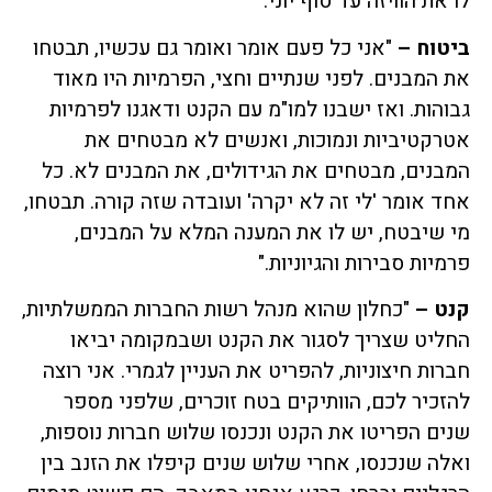
לו את הוויזה עד סוף יוני."
ביטוח –
"אני כל פעם אומר ואומר גם עכשיו, תבטחו
את המבנים. לפני שנתיים וחצי, הפרמיות היו מאוד
גבוהות. ואז ישבנו למו"מ עם הקנט ודאגנו לפרמיות
אטרקטיביות ונמוכות, ואנשים לא מבטחים את
המבנים, מבטחים את הגידולים, את המבנים לא. כל
אחד אומר 'לי זה לא יקרה' ועובדה שזה קורה. תבטחו,
מי שיבטח, יש לו את המענה המלא על המבנים,
פרמיות סבירות והגיוניות."
קנט –
"כחלון שהוא מנהל רשות החברות הממשלתיות,
החליט שצריך לסגור את הקנט ושבמקומה יביאו
חברות חיצוניות, להפריט את העניין לגמרי. אני רוצה
להזכיר לכם, הוותיקים בטח זוכרים, שלפני מספר
שנים הפריטו את הקנט ונכנסו שלוש חברות נוספות,
ואלה שנכנסו, אחרי שלוש שנים קיפלו את הזנב בין