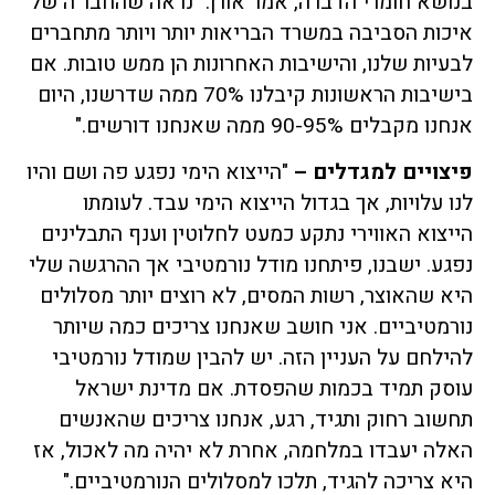
בנושא חומרי הדברה, אמר אורן: "נראה שהחבר'ה של
איכות הסביבה במשרד הבריאות יותר ויותר מתחברים
לבעיות שלנו, והישיבות האחרונות הן ממש טובות. אם
בישיבות הראשונות קיבלנו 70% ממה שדרשנו, היום
אנחנו מקבלים 90-95% ממה שאנחנו דורשים."
פיצויים למגדלים –
"הייצוא הימי נפגע פה ושם והיו
לנו עלויות, אך בגדול הייצוא הימי עבד. לעומתו
הייצוא האווירי נתקע כמעט לחלוטין וענף התבלינים
נפגע. ישבנו, פיתחנו מודל נורמטיבי אך ההרגשה שלי
היא שהאוצר, רשות המסים, לא רוצים יותר מסלולים
נורמטיביים. אני חושב שאנחנו צריכים כמה שיותר
להילחם על העניין הזה. יש להבין שמודל נורמטיבי
עוסק תמיד בכמות שהפסדת. אם מדינת ישראל
תחשוב רחוק ותגיד, רגע, אנחנו צריכים שהאנשים
האלה יעבדו במלחמה, אחרת לא יהיה מה לאכול, אז
היא צריכה להגיד, תלכו למסלולים הנורמטיביים."