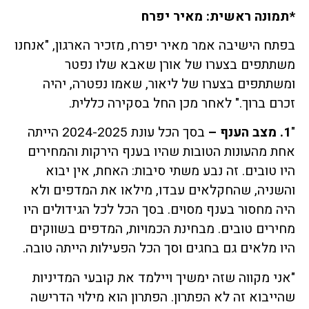
*תמונה ראשית: מאיר יפרח
בפתח הישיבה אמר מאיר יפרח, מזכיר הארגון, "אנחנו
משתתפים בצערו של אורן שאבא שלו נפטר
ומשתתפים בצערו של ליאור, שאמו נפטרה, יהיה
זכרם ברוך." לאחר מכן החל בסקירה כללית.
"
1. מצב הענף –
בסך הכל עונת 2024-2025 הייתה
אחת מהעונות הטובות שהיו בענף הירקות והמחירים
היו טובים. זה נבע משתי סיבות: האחת, אין יבוא
והשניה, שהחקלאים עבדו, מילאו את המדפים ולא
היה מחסור בענף מסוים. בסך הכל לכל הגידולים היו
מחירים טובים. מבחינת הכמויות, המדפים בשווקים
היו מלאים גם בחגים וסך הכל הפעילות הייתה טובה.
"אני מקווה שזה ימשיך ויילמד את קובעי המדיניות
שהייבוא זה לא הפתרון. הפתרון הוא מילוי הדרישה