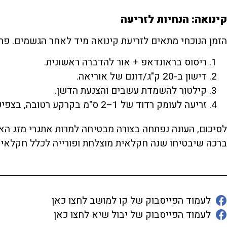
קינואה: הנחיות לזריעה
הזמן הנוכחי מתאים לזריעת קינואה מיד לאחר הגשמים. פרו
ריסוס בראונדאפ + אור להדברה ראשונית.
דישון ב-20 ק"ג/דונם של אוריאה.
קילטור להשמדת עשבים והצנעת הדשן.
זריעה לעומק רדוד של 1–2 ס"מ בקרקע רטובה, בצפיפות של 100 זרעים למ"ר.
לסיכום, העונה נפתחה בצורה מבטיחה למרות אתגרי מזג הא
ברכה שיבטיחו שנה חקלאית מוצלחת ופורייה לכלל חקלאי ה
לעמוד הפייסבוק של קו למושב לחצו כאן
לעמוד הפייסבוק של יבול שיא לחצו כאן