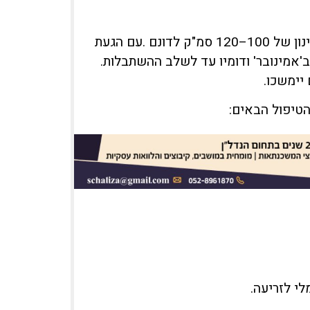
בשלב זה נעשה שימוש נרחב בקוטל העשבים 'אלבר מ' במינון של 100–120 סמ"ק לדונם .עם הגעת
לעבור לשימוש ב'אמינובר' ודומיו עד לשלב ההשתבלות.
יימשכו.
הטיפול הבאים:
לי לזריעה.