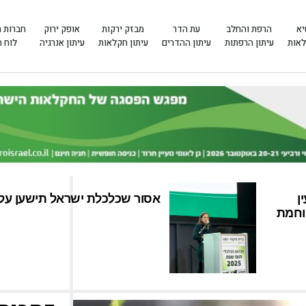
יא
הרפת והחלב
עת הדר
מבזק ירקות
אופק ירוק
חברות 
לאות
עיתון הרפתות
עיתון ההדרים
עיתון חקלאות
עיתון אנרגיה
לוח 
ן
אסור שכלכלת ישראל תישען על 
וחמת