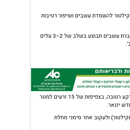
 קילטור להשמדת עשבים ושיפור רטיבות
הזריעה מתבצעת בקרקע רטובה .הדברת עשבים תבוצע בשלב של 2–3 עלים
זריעת חימצה בבעל מתבצעת כעת לעומק של 4–5 ס"מ בקרקע רטובה, בצפיפות של 15 זרעים למטר
ש ינואר.
ילטור) ולעקוב אחר סימני מחלת