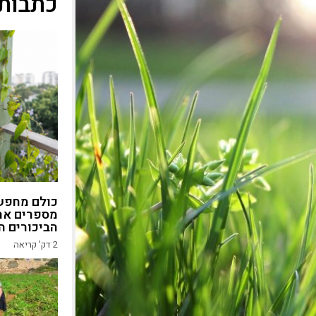
כתבות 
כולם מחפשי
מספרים את
הביכורים ה
2
דק' קריאה