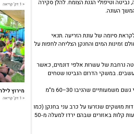
 נביטה וטיפולי הגנת הצומח. להלן סקירה
< 1
דק' קריאה
משך העונה.
ראת סיומה של עונת הזריעה .תנאי
ולם זמינות המים והחנקן הצליחה לחפות על
ה נרחבת של עשרות אלפי דונמים, כאשר
עלים לאחר הדברת עשבים. במשקי הדרום הנביטו שטחים
בין ה-15 ל-25 בנובמבר נרשמו שני אירועי גשם משמעותיים שהניבו 30–60 מ"מ
מירוץ לילה
< 1
דק' קריאה
ת מושקים שנזרעו על כרב עני בחנקן (כמו
לאחר גידולי בוטנים, חמניות או חיטה), בדגש על קרקעות קלות באזורים שבהם ירדו למעלה מ-50