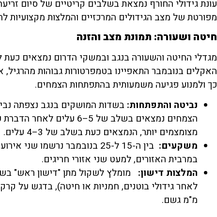
עונת גידולי החורף נמצאת בשלבים קריטיים של סיום זריעה,
מפורטת של מצב הגידולים המרכזיים והמלצות מקצועיות לה
חיטה ושעורה: תמונת מצב והזנה
מגדלי החיטה והשעורה בנגב ובמשקי הדרום נמצאים כעת לק
האקלים בנובמבר התאפיינו בטמפרטורות גבוהות מהרגיל, א
כך ולמנוע פגיעה משמעותית בהתפתחות הצמחים.
נביטה והתפתחות
:
בשדות המושקים בנגב נצפתה נביט
הצמחים נמצאים בשלב של 5–6 
מצומצמים יותר, הנמצאים כעת בשלב של 3–4 עלים.
משקעים
:
במרבית האזורים, למעט שני אזורי חריגים.
המלצות דישון
:
מומלץ לשקול מתן "דישון ראש" בשדו
מ"מ גשם.