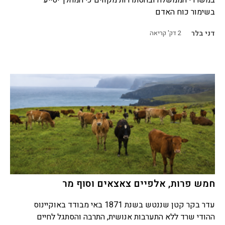
במשרדי הממשלה ובהסתדרות מקווים כי המהלך יסייע
בשימור כוח האדם
דני בלר
2
דק' קריאה
חמש פרות, אלפיים צאצאים וסוף מר
עדר בקר קטן שננטש בשנת 1871 באי מבודד באוקיינוס
ההודי שרד ללא התערבות אנושית, התרבה והסתגל לחיים