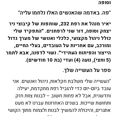
וסופה
"פה. באדמה שהאנשים האלו נלחמו עליה"
יאיר מנהל את רפת 232, שותפות של קיבוצי ניר
יצחק וסופה, דור שני לרפתנים. ״התפקיד שלי
כולל ניהול מקצועי, כלכלי ואנושי של מערך גדול
ומורכב, עם אחריות על העובדים, בעלי החיים,
הייצור והפיתוח העתידי״. נשוי לדפנה, אבא לתמר
(5 וחצי), נועה (4) ועדי (בת 10 חודשים).
ספר על העשייה שלך.
"העשייה שלי משלבת חקלאות, ניהול ואנשים. אני
עובד ביום-יום כדי להוביל רפת מתקדמת, יעילה
וחדשנית, אבל לא פחות חשוב – לבנות צוות חזק
ותחושת שייכות. בשנים האחרונות עברנו לא מעט
אתגרים, והיכולת להמשיך לבנות ולצמוח מתוך הקושי