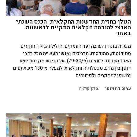
הגולן בחזית החדשנות החקלאית: הכנס השנתי
הארצי להנדסה חקלאית התקיים לראשונה
באזור
משדה בוקר והערבה ועד העמקים, הגליל והגולן- חוקרים,
סטודנטים, מהנדסים, מדריכים ואנשי תעשייה מכל רחבי
הארץ התכנסו ליומיים (29-30/6) של מפגש מקצועי יוצא
דופן בין מדע, טכנולוגיה וחקלאות. למעלה מ־130 משתתפים
נחשפו למחקרים ולפיתוחים
עמוס דה וינטר
2
דק' קריאה