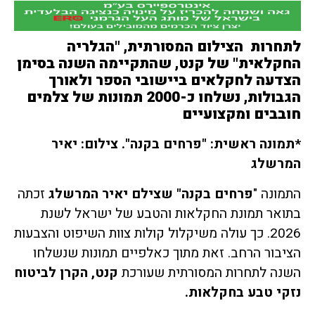
לתחרות הצילום המסורתית, "הגלריה
החקלאית" של קנט, שהתקיימה השנה בסימן
הצדעה לחקלאים ביישובי הספר ולאורך
הגבולות, נשלחו כ-2000 תמונות של צלמים
חובבים ומקצועיים
*תמונה ראשית: "פרחים בקנה". צילום: יאיר
המרשלג
התמונה "
פרחים בקנה" שצילם יאיר המרשלג
זכתה
בתואר תמונת החקלאות והטבע של ישראל לשנת
2026. כך עולה משיקלול קולות צוות השיפוט והצבעות
הציבור הרחב. זאת מתוך כאלפיים תמונות שנשלחו
השנה לתחרות המסורתית שעורכת
קנט, הקרן לביטוח
נזקי טבע בחקלאות.