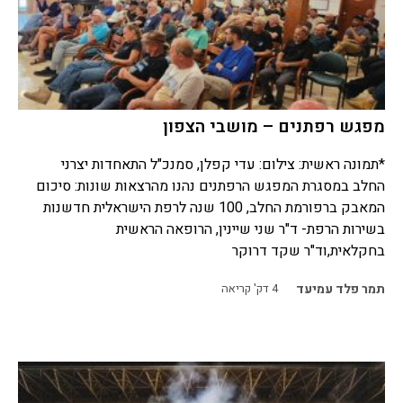
מפגש רפתנים – מושבי הצפון
*תמונה ראשית: צילום: עדי קפלן, סמנכ"ל התאחדות יצרני
החלב במסגרת המפגש הרפתנים נהנו מהרצאות שונות: סיכום
המאבק ברפורמת החלב, 100 שנה לרפת הישראלית חדשנות
בשירות הרפת- ד"ר שני שיינין, הרופאה הראשית
בחקלאית,וד"ר שקד דרוקר
תמר פלד עמיעד
4
דק' קריאה