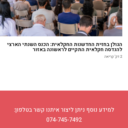
הגולן בחזית החדשנות החקלאית: הכנס השנתי הארצי
להנדסה חקלאית התקיים לראשונה באזור
2
דק' קריאה
למידע נוסף ניתן ליצור איתנו קשר בטלפון:
074-745-7492