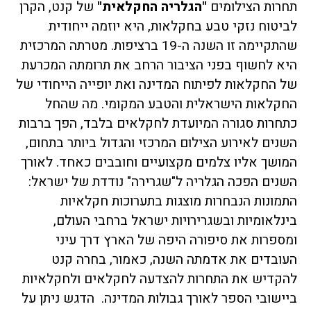
תחרות הצילומים
"הגלריה החקלאית"
של קנט, הקרן
לביטוח נזקי טבע בחקלאות, היא יוזמה ייחודית
שהתקיימה זו השנה ה-19 ברציפות. מטרתה המרכזית
היא לחשוף בפני הציבור הרחב את תרומתה המכרעת
של החקלאות לפיתוח המדינה ואת יופייה הייחודי של
החקלאות הישראלית והטבע המקומי. מה שהחל
כתחרות סגורה המיועדת לחקלאים בלבד, הפך ברבות
השנים לאירוע הצילום המרכזי והגדול ביותר בתחום,
המושך אליו צלמים מקצועיים וחובבים כאחד. לאורך
השנים הפכה הגלריה ל"שגרירה" נודדת של ישראל:
התמונות הנבחרות מוצגות בתערוכות חקלאיות
בינלאומיות ובשגרירויות ישראל ברחבי העולם,
ומספרות את סיפורה היפה של הארץ דרך עיני
העובדים את אדמתה השנה, כאמור, בחרה קנט
להקדיש את התחרות להצדעה לחקלאים ולחקלאיות
ביישובי הספר לאורך גבולות המדינה. הדגש ניתן על