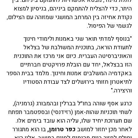
היתר, כדי להצליח להתמקם ביניהם, בניסיון למצוא
נקודת אחיזה בין המרחב המושגי שמזוהה עם הצילום,
לגשמי של הפיסול.
"בנוסף למדתי תואר שני באמנות ולימודי חינוך
לתעודת הוראה, בתוכנית המשולבת של בצלאל
והאוניברסיטה העברית. כיום אני מרכז את התוכנית
הזו בבצלאל, יחד עם הובלת פרויקטים חברתיים
באקדמיה המשלבים אמנות וחינוך. מלמד בבית הספר
לתיאטרון חזותי בירושלים לצד עבודת הסטודיו
והיצירה."
כרגע אסף שוהה בחו״ל בברלין ובהמבורג (גרמניה),
לשתי תוכניות שהות-אמן (רזידנסי) ובספטמבר תפתח
שם תערוכת יחיד שלו, עליה הוא עובד בימים אלו.
לאחר מכן יחזור למושב
כפר טרומן
,
בו הוא מתגורר