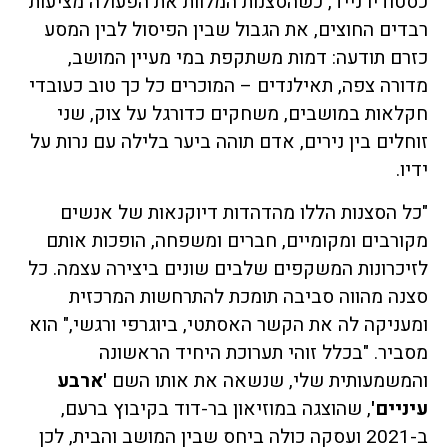
כסטודיו נייד, כשהסצנות המלוות את הפעולה מציעות
רבדים החוצים, את הגבול שבין הפיסול לבין המסע
כזרם תודעה: דמות משתקפת במי מעיין המושב,
מדורה צפה, תאילנדים – המוכרים כל כך טוב כעובדי
חקלאות במושבים, משחקים כדורגל על צוק, שני
זוחלים בין נירים, אדם תוהה ביער בלילה עם נרות על
ידיו.
"כל הסצנות הללו מהדהדות דיוקנאות של אנשים
מקורבים ומקומיים, חברים ומשפחה, הופכות אותם
לזיכרונות המשקפים שלבים שונים ביצירה עצמה. כל
סצנה מהווה סביבה תומכת להתרחשות המרכזית
ומעניקה לה את הקשר האסתטי, ביוגרפי ורגשי," הוא
מסביר. "בכלל זוהי תערוכת היחיד הראשונה
והמשמעותית שלי, שנשאה את אותו השם
'ארבע
עיניים'
, שהוצגה במוזיאון בר-דוד בקיבוץ ברעם,
ב-2021 ועסקה כולה ביחס שבין המושב והבית, לכן