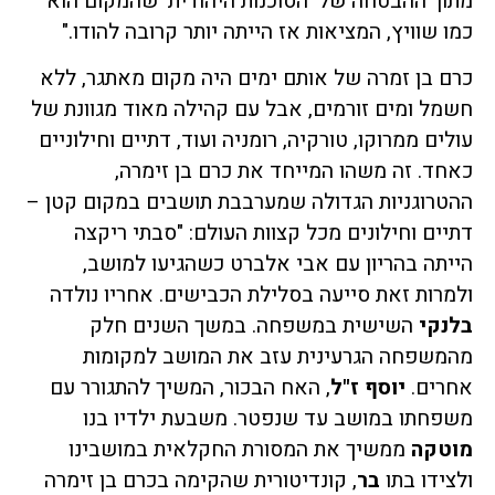
מתוך ההבטחה של 'הסוכנות היהודית'
שהמקום הוא
כמו שוויץ, המציאות אז הייתה יותר קרובה להודו."
כרם בן זמרה של אותם ימים היה מקום מאתגר, ללא
חשמל ומים זורמים, אבל עם קהילה מאוד מגוונת של
עולים ממרוקו, טורקיה, רומניה ועוד, דתיים וחילוניים
כאחד. זה משהו המייחד את כרם בן זימרה,
ההטרוגניות הגדולה שמערבבת תושבים במקום קטן –
דתיים וחילונים מכל קצוות העולם: "סבתי ריקצה
הייתה בהריון עם אבי אלברט כשהגיעו למושב,
ולמרות זאת סייעה בסלילת הכבישים. אחריו נולדה
בלנקי
השישית במשפחה. במשך השנים חלק
מהמשפחה הגרעינית עזב את המושב למקומות
אחרים.
יוסף ז"ל
, האח הבכור, המשיך להתגורר עם
משפחתו במושב עד שנפטר. משבעת ילדיו בנו
מוטקה
ממשיך את המסורת החקלאית במושבינו
ולצידו בתו
בר
, קונדיטורית שהקימה בכרם בן זימרה