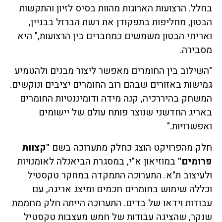
בחלל. הרצועות הארוגות מהוות בסיס לזיון והתקשות
הבטון, מחליפות בתפקודן את רשת הברזל בבניין,
ואריחי הבטון משמשים כמחברים בין הרצועות," היא
מסבירה.
"השילוב בין החומרים מאפשר ליצור מבנים ולהטמיע
גמישות באזורים שבהם רוב החומרים יציבים ונוקשים.
המשחק בהיררכיה, קנה מידה ודומיננטיות החומרים
באריג החדשני שנוצר פותח עולם של יישומים
ואפשרויות."
חלק מהפרויקט הוצג כחלק מתערוכה בשם
"
קצוות
פרומים
"
במוזיאון א"י, במסגרת הביאנלה לאומנויות
ולעיצוב ת"א. התערוכה התמקדה במחקר טקסטיל
וכללה שימוש בחומרים חכמים ומיצג אריגה, עם
עבודות וידאו של בדים. התערוכה הייתה חלק מחממת
שנקר, שהציגה עבודות של חמש מעצבות טקסטיל