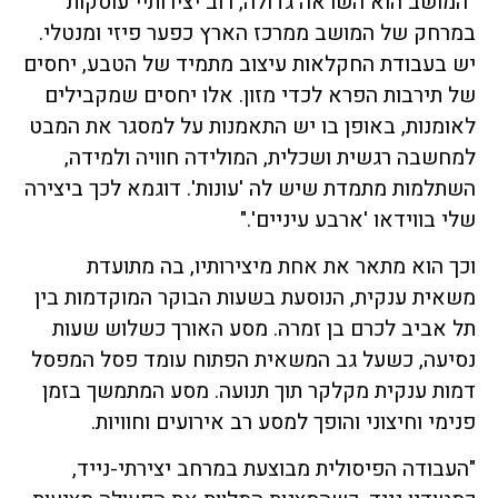
"
המושב הוא השראה גדולה, רוב יצירותיי עוסקות
במרחק של המושב ממרכז הארץ כפער פיזי ומנטלי.
יש בעבודת החקלאות עיצוב מתמיד של הטבע, יחסים
של תירבות הפרא לכדי מזון. אלו יחסים שמקבילים
לאומנות, באופן בו יש התאמנות על למסגר את המבט
למחשבה רגשית ושכלית, המולידה חוויה ולמידה,
השתלמות מתמדת שיש לה 'עונות'. דוגמא לכך ביצירה
שלי בווידאו 'ארבע עיניים'."
וכך הוא מתאר את אחת מיצירותיו, בה מתועדת
משאית ענקית, הנוסעת בשעות הבוקר המוקדמות בין
תל אביב לכרם בן זמרה. מסע האורך כשלוש שעות
נסיעה, כשעל גב המשאית הפתוח עומד פסל המפסל
דמות ענקית מקלקר תוך תנועה. מסע המתמשך בזמן
פנימי וחיצוני והופך למסע רב אירועים וחוויות.
"העבודה הפיסולית מבוצעת במרחב יצירתי-נייד,