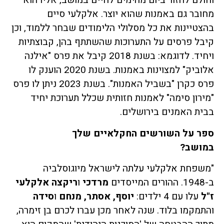
וחולם לחזור ביום מהימים לחיים במושב, אליו הוא
מחובר גם באמנות שהוא יוצר. אלקלעי סיים
בהצטיינות את כל מסלולי הלימודים שבחר ללמוד, וכן
קיבל פרסים על התערוכות שהשתתף בהן, קבוצתיות
ויחיד. לדוגמא: בשנת 2018 קיבל את פרס "אילנה
אלוביק" למצוינות באמנות. בשנת 2020 הוענק לו
פרס כקרן "בשביל האמנות". בשנת 2023 ניתן לו פרס
"מירון סימה" לאמנות חזותית שכלל תערוכת יחיד
בבית האמנים בירושלים.
ספר על השורשים החקלאיים שלך
במושב?
"משפחת אלקלעי עלתה לישראל מיוגוסלביה
ב-1948. ההורים המייסדים
מרדכי
ו
ריקצה אלקלעי
ז"ל
עלו עם 4 ילדים:
יוסף, אסתר, מנחם
ו
סידה
והתמקמו בלוד. שנה לאחר מכן עברו לכרם בן זימרה,