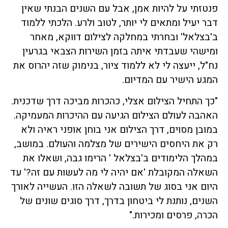
פנטזתי על להיות אמן, אבל עם השנים הבנתי שאין
דבר יעיל ומתאים לי יותר, לטוב ולרע. הלכתי ללמוד
ב'בצלאל' ובחרתי במחלקה לצילום דווקא, מאחר
ומישהי שעבדתי איתה בזמן השירות הצבאי בגרעין
נח"ל, ייעצה לי לא ללמוד ציור, בנימוק שזה יהרוס את
המגע הישיר עם המדיום.
"כך התחיל הצילום אצלי, כהכרות מביכה דרך שדכנית.
האהבה לעולם הצילום הגיעה עם ההיכרות המעמיקה.
במובן מסוים, דרך הצילום אני בוחן אופני ראיה ולא
רק את היחסים הישירים של מצלמה והעולם. במושב,
במהלך הלימודים ב'בצלאל ' הרימו גבה, ושאלו את
השאלה המקובלת 'אם יהיה לי מה לעשות עם זה?' עד
היום אני בסוג של תשובה לשאלה הזו. העשייה לאורך
השנים, נותנת לי ביטחון בדרך, דרך סוגים שונים של
הכרה, פרסים ומכירות."