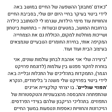
"כאדם 'מתבונן' ההשפעה של החיים במושב באה
לידי ביטוי בעיקר בחיי היום יום שלי, בסביבת החיים
והחוויות עוד מימי הילדות, שגרמו לי להסתובב כילדה
ברחובות המושב, במטעים ובשדות – בתחושת ביטחון
ושייכות מוחלטת למקום, הכוללת גם את הצמחייה
המקיפה אותי, בחירת החומרים הטבעיים שנמצאים
בעיצוב הבית ועוד ועוד.
"ביצירה שלי אני אוהבת לבחון עולמות שונים, אני
בוחרת לחקור מפגש בין עולמות (לדוגמת פרויקט
הגמר), התמקדות בתהליכים של התכלות ובלייה באה
לידי ביטוי בפרויקט שלי משנה ג׳ בלימודים, הנקרא
'תפוזי שוליים'.
בו יצרתי קולקציית אריגים
שהתפתחה והתבססה מהצבעוניות והטקסטורות של
התפוזים. בתהליכי הריקבון שלהם בצידי הפרדסים.
הזיכרונות והחוויות נאספות ונטמעות במשך החיים