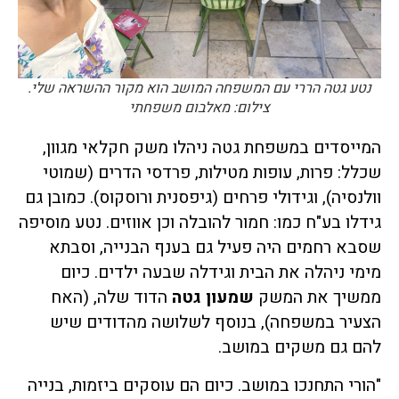
נטע גטה הררי עם המשפחה המושב הוא מקור ההשראה שלי.
צילום: מאלבום משפחתי
המייסדים במשפחת גטה
ניהלו משק חקלאי מגוון,
שכלל: פרות, עופות מטילות, פרדסי הדרים (שמוטי
וולנסיה), וגידולי פרחים (גיפסנית ורוסקוס). כמובן גם
גידלו בע"ח כמו: חמור להובלה וכן אווזים. נטע מוסיפה
שסבא רחמים היה פעיל גם בענף הבנייה, וסבתא
מימי ניהלה את הבית וגידלה שבעה ילדים. כיום
ממשיך את המשק
שמעון גטה
הדוד שלה,
(האח
הצעיר במשפחה), בנוסף לשלושה מהדודים שיש
להם גם משקים במושב.
"הורי התחנכו במושב. כיום הם עוסקים ביזמות, בנייה