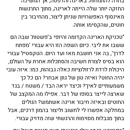
בחרה להתמחות: באריגה והדפסה, אך המשיכה
החזקה יותר שלה הייתה לאריגה, מתוך התרגשות
מאינסוף האפשרויות שניתן ליצור, מהחיבור בין
חוטים, שהקסימו אותה.
"טכניקת האריגה הקדומה והיופי ב'פשטות' שבה הם
ששבו את ליבי. כיום השפה הזו היא עבורי
'מפתח
לדרך', בה אני חושבת מאז ועד היום. הטקסטיל עבורי
הוא בסיס לצורת חשיבה והסתכלות אחרת על העולם,
היכולת לרדת לרזולוציות כאלה גבוהות, כמו: איזה עובי
יהיה החוט? ואיזה טון של גוון אבחר? הם כל כך
משמעותיים לאיך? וכיצד יראה הבד / משטח / בגד
שארצה לייצר בסופו של דבר. אפילו מה המקצב של
החוטים ובאיזה חיבור אריגה אשתמש? הנולים
במחלקה אפשרו לי לחשוב וליצור בהמון דרכים, אבל
בתוך מגבלות מסוימות והרגשתי שזה מדויק עבורי.