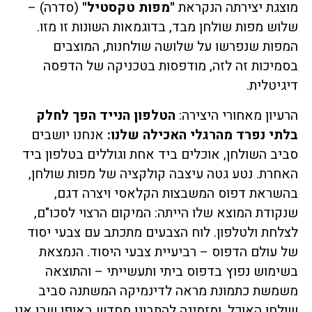
מוצגת יצירתה הנקראת
"מפות טקסטיל"
(סדרה) –
שלוש
מפות שולחן מבד, בדוגמאות השונות זו מזו.
המפות שנפרשו על שלושה שולחנות, המוצבים
בסמיכות זה לזה, מודפסות בטכניקה של הדפסה
דיגיטלית.
הרעיון מאחורי היצירה:
הטלפון הנייד הפך לחלק
בלתי נפרד מהרגלי האכילה שלנו:
אנחנו יושבים
סביב השולחן, אוכלים ביד אחת וגוללים בטלפון ביד
האחרת. נטע גטה עיצבה קולקציה של מפות שולחן,
בהשראת דפוס המשבצות הקלאסי ויצרה דגם,
שנקודת המוצא שלו הייתה: המיקום הרצוי לסכו"ם,
לצלחת ולטלפון.
לוח הצבעים מתכתב עם צבעי יסוד
של עולם הדפוס – רביעיית צבעי היסוד. הנמצאת
בשימוש נפוץ בדפוס ביתי ותעשייתי – והתוצאה
משמשת כתמונת מראה לדינמיקה המשתנה סביב
שולחן האוכל, ומזמינה להתבונן מחדש באופן שבו אנו