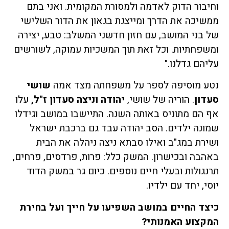
וחיבור הדוק לאדמה ולמסורת המקומית. ואני בתם
ממשיכה את הדרך ומייצגת בגאון את הדור השלישי
של בני המושב, עם חזון חדשני המשלב: טבע, יצירה
ומשפחתיות. וכל זאת תוך המשכיות עמוקה, לשורשים
עליהם גדלנו."
נטע מוסיפה לספר על משפחתה מצד אמה
שושי
סעדון
. הוריה של שושי,
יהודה וניצה סעדון ז"ל,
עלו
אף הם מתוניס באותה השנה. התיישבו במושב וגידלו
שמונה ילדים. הסב יהודה עבד גם ברכבת ישראל
ושירת במג"ב ואילו סבתא ניצה ניהלה את הבית
באהבה ובכישרון. המשק כלל: פרות, פרדסים, פרחים,
תרנגולות ובעלי חיים נוספים. כיום גר במשק הדוד
יוסי, יחד עם ילדיו.
כיצד החיים במושב השפיעו על חייך ועל בחירת
המקצוע האמנותי?