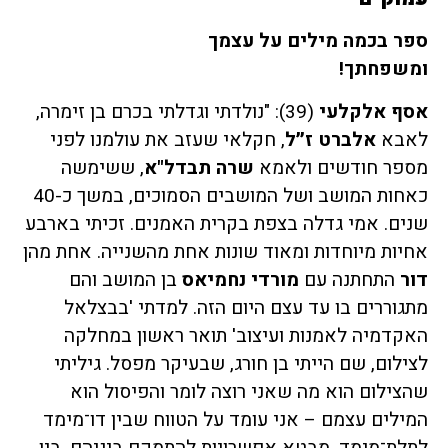
ספר בכמה מילים על עצמך
ומשפחתך!
אסף אלקלעי
(39): "נולדתי וגדלתי בכרם בן זימרה,
לאבא
אלברט ז״ל
, חקלאי שעזב את עולמנו לפני
מספר חודשים ולאמא
שרה תבדל"א
, ששימשה
כאחות המושב ושל המושבים הסמוכים, במשך כ-40
שנים. אמי גדלה בצפת בקרית האמנים. זכיתי בארבע
אחיות מיוחדות ומאוד שונות אחת מהשנייה. אחת מהן
דור
התחתנה עם
מורדי נחמיאס
בן המושב והם
מתגוררים בו עד עצם היום הזה. למדתי 'בבצלאל
האקדמיה לאמנות ועיצוב' תואר ראשון במחלקה
לצילום, שם הייתי בן חורג, שבעיקר מפסל. גיליתי
שהצילום הוא מה שאני רוצה לומר והפיסול הוא
המילים עצמם – אני עומד על הטווח שבין דו־מימד
לתלת־מימד, מבטא אפשרויות להתמקם ביניהם. בין