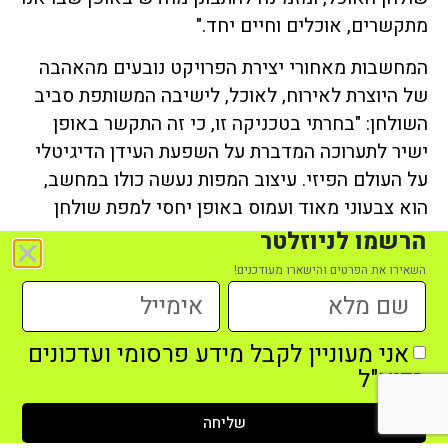
מתקשרים, אוכלים וחיים יחד."
המחשבות מאחורי יצירת הפרויקט נובעים מהאהבה
של היוצרת לאירוח, לאוכל, לישיבה המשותפת סביב
השולחן: "בחרתי בטכניקה זו, כי זה התקשר באופן
ישיר לתערוכה המדברת על השפעת העידן הדיגיטלי
על העולם הפיזי. עיצוב המפות נעשה כולו במחשב,
הוא צבעוני מאוד ועמוס באופן יחסי למפת שולחן
מקובלת, כדי לחזק את העומס מידע וויז׳ואלס שהעידן
הרשמו לניוזלטר
הדיגיטלי מביא איתו. העיסוק שלי בגריד שמשמעותו
השאירו את הפרטים והישארו מעודכנים!
קווי האורך והרוחב, זהו בעצם מושג בסיסי בעיצוב,
העוזר לפתח ממנו עיצובים. אני מתייחסת לגריד כקווי
השתי והערב שבאריגה, ומשם יוצאת למחקר סביב
אני מעוניין לקבל מידע פרסומי ועדכונים
בדוא"ל
המושג הבסיסי הזה המהווה עבורי נקודת מוצא מלאת
השראה לעיצובים רבים. הוא זה שהביא אותי לבחירה
שליחה
במפות משובצות. במפות אלה רפרפתי למפות