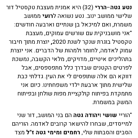
נטע גטה
–
הררי
(32) היא אמנית מעצבת טקסטיל דור
שלישי ממושב ינוב. נטע נשואה ל
רועי
ממושב
משמרת, ואם למיכאל בן שנתיים וארבעה חודשים:
"אני מושבניקית עם שורשים עמוקים, מעצבת
טקסטיל בוגרת שנקר לשנת 2020
,
יוצרת מתוך חיבור
עמוק לאדמה, לחומר ולמהות של הדברים. אני יוצרת
בתהליכים איטיים, מדויקים, מלאי הקשבה, נמשכת
לפרטים הקטנים שבדרך כלל מתפספסים, אבל
דווקא הם אלה שתופסים לי את העין. גדלתי כבת
שלישית מתוך ארבעת ילדי משפחתינו. כיום אני
מתמקדת בפיתוח קולקציית מפות שולחן ובפיתוח
המשק במשמרת.
"הוריי
שושי
ו
יהודה גטה
הם בני המושב, דור שני
למייסדים, שבחרו להישאר קרובים לאדמה. הוריהם
הסבים והסבתות שלי,
רחמים ומימי
גטה
ז"ל
מצד