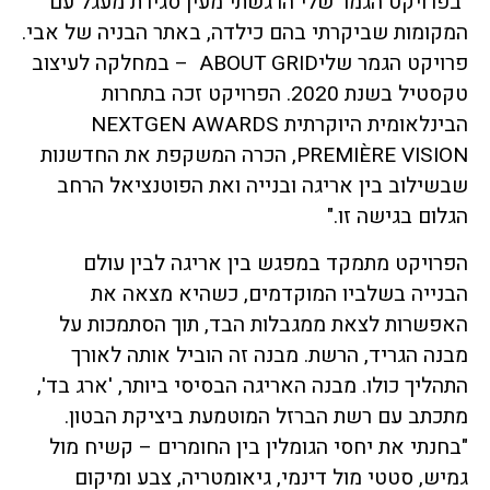
"בפרויקט הגמר שלי הרגשתי מעין סגירת מעגל עם
המקומות שביקרתי בהם כילדה, באתר הבניה של אבי.
פרויקט הגמר שליABOUT GRID – במחלקה לעיצוב
טקסטיל בשנת 2020. הפרויקט זכה בתחרות
הבינלאומית היוקרתית NEXTGEN AWARDS
PREMIÈRE VISION, הכרה המשקפת את החדשנות
שבשילוב בין אריגה ובנייה ואת הפוטנציאל הרחב
הגלום בגישה זו."
הפרויקט מתמקד במפגש בין אריגה לבין עולם
הבנייה בשלביו המוקדמים, כשהיא מצאה את
האפשרות לצאת ממגבלות הבד, תוך הסתמכות על
מבנה הגריד, הרשת. מבנה זה הוביל אותה לאורך
התהליך כולו. מבנה האריגה הבסיסי ביותר, 'ארג בד',
מתכתב עם רשת הברזל המוטמעת ביציקת הבטון.
"בחנתי את יחסי הגומלין בין החומרים – קשיח מול
גמיש, סטטי מול דינמי, גיאומטריה, צבע ומיקום