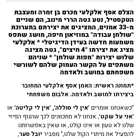
הצלם אסף אלקלעי מכרם בן זמרה ומעצבת
הטקסטיל, נטע גטה הררי מינוב, הם שניים
מ-33 אמנים, המציגים את יצירתם בתערוכת
"שולחן עבודה" במוזיאון חיפה, מושג שתפס
משמעות חדשה בעידן הדיגיטלי * אלקלעי
מציג את יצירתו "4 חיצים", גטה מציגה
שלוש יצירות "מפות שולחן" * שניהם
משתפים על הקשר העמוק שלהם לשורשי
משפחתם במושב ולאדמה
*תמונה ראשית: האמן אסף אלקלעי המחובר
ביצירתו למושב ולאדמה. אלבום משפחתי
"כשאנחנו אומרים
'
אין לי סוללה
',
'
אין לי קליטה
'
או
'
אני על שקט
'
, אנחנו לא מתכוונים לכך שהגוף הפיזי
שלנו לא טעון או אינו קולט, או שאין באפשרותנו
להפעיל את מיתרי הקול שלנו," מסביר
יובל סער
,