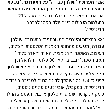
אוצר
תערוכת
"
שולחן עבודה
"
על התערוכה.
"בשפת
היומיום האני הדובר נטמע בתוך הטכנולוגיה וממחיש
את אחד המאפיינים הבולטים של המאה ה־21:
היעלמות הגבולות בין העולם הפיזי למרחב
הדיגיטלי."
"33 היוצרות והיוצרים המשתתפים בתערוכה 'שולחן
עבודה', מגיעים מתחומי האמנות הפלסטית, הצילום,
העיצוב, האופנה, האנימציה, האיור והאדריכלות,"
מסביר סער. "רובם בגילאי 30 פלוס וגדלו אל תוך
העידן הדיגיטלי. עבורם שולחן עבודה הוא לא שולחן
פיזי, אלא, מושג שקיבל ביטוי וירטואלי לראשונה
לפני כ־50 שנה כשהפך לכינוי הרווח לסביבת העבודה
הדיגיטלית. במקביל, אובייקטים פיזיים נוספים,
כתיקיית קרטון, שפופרת טלפון או בול ומעטפה, החלו
לייצג פעולות דיגיטליות, כמו שיחת טלפון או שליחת
דוא"ל והתנתקו מהקשרם המקורי. ברבות השנים החל