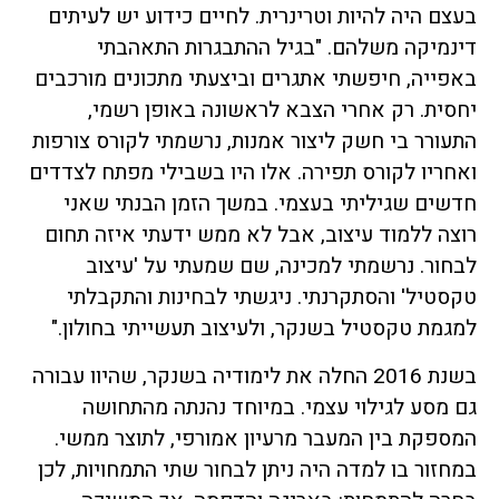
בעצם היה להיות וטרינרית. לחיים כידוע יש לעיתים
דינמיקה משלהם. "בגיל ההתבגרות התאהבתי
באפייה, חיפשתי אתגרים וביצעתי מתכונים מורכבים
יחסית. רק אחרי הצבא לראשונה באופן רשמי,
התעורר בי חשק ליצור אמנות, נרשמתי לקורס צורפות
ואחריו לקורס תפירה. אלו היו בשבילי מפתח לצדדים
חדשים שגיליתי בעצמי. במשך הזמן הבנתי שאני
רוצה ללמוד עיצוב, אבל לא ממש ידעתי איזה תחום
לבחור. נרשמתי למכינה, שם שמעתי על 'עיצוב
טקסטיל' והסתקרנתי. ניגשתי לבחינות והתקבלתי
למגמת טקסטיל בשנקר, ולעיצוב תעשייתי בחולון."
בשנת 2016 החלה את לימודיה בשנקר, שהיוו עבורה
גם מסע לגילוי עצמי. במיוחד נהנתה מהתחושה
המספקת בין המעבר מרעיון אמורפי, לתוצר ממשי.
במחזור בו למדה היה ניתן לבחור שתי התמחויות, לכן