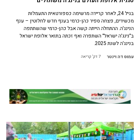
סגנית אלופת העולם בנינג'ה משתולים
בגיל 24, לאחר קריירה מרשימה כספורטאית התעמלות
מכשירים, פצחה ספיר כהן-כרמי בענף חדש לחלוטין – ענף
הנינג'ה. ההתחלה הייתה קשה אבל כהן-כרמי שהשתתפה
ב"נינג'ה ישראל" השתפרה ואף זכתה בתואר אלופת ישראל
בנינג'ה לשנת 2025.
עמוס דה וינטר
7
דק' קריאה