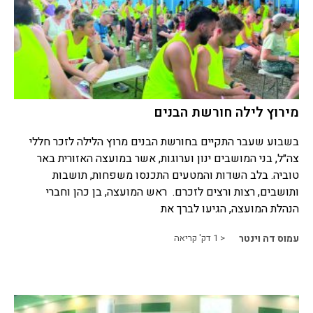
מירוץ לילה חורשת הבנים
בשבוע שעבר התקיים בחורשת הבנים מרוץ הלילה לזכר חללי
צה״ל, בני המושבים ינון וערוגות, אשר במועצה האזורית באר
טוביה. בלב השדות והמטעים התכנסו משפחות, תושבות
ותושבים, רצות ורצים לזכרם. ראש המועצה, בן כהן וחברי
הנהלת המועצה, הגיעו לברך את
עמוס דה וינטר
< 1
דק' קריאה