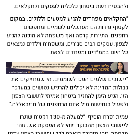
ולהבטיח רשת ביטחון כלכלית לעסקים ולחקלאים.
"החקלאים מפחדים להגיע למטעים וללולים. במקום
לקטוף פירות הם מסתכלים לשמיים ומחפשים
רחפנים. התיירות קרסה ואף משפחה לא מוכנה להגיע
לצפון. עסקים רבים סגורים, ומשפחות וילדים נמצאים
כל היום בממ״דים ומפחדים לצאת.
"יישובים שלמים הפכו לשוממים. מי שמחזיקים את
גבולות המדינה לא יכולים להרגיש נטושים במערכה
הזו. הגיע הזמן להחזיר ביטחון אמיתי לתושבי הצפון
ולפעול בנחישות מול איום הרחפנים של חיזבאללה."
עמית יפרח הוסיף: "למעלה מ-130 רקטות שוגרו
ליישובי הצפון מהבוקר. זוהי לא הפסקת אש. זוהי
מלחמה. זוהי תזכורת כואבת לכך שתושבי הצפון עדיין