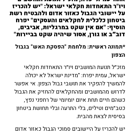
ויו"ר התאחדות חקלאי ישראל: "יש להכריז
על יישובי הגבול כאזור אדום ולהבטיח רשת
ביטחון כלכלית לחקלאים והעסקים"
יפרח
הוסיף: "אם אין שקט במרגליות, אביבים,
דוב״ב או גורן, אסור שיהיה שקט בביירות"
*תמונה ראשית: מלחמת "הפסקת האש" בגבול
הצפון
מזכ״ל תנועת המושבים ויו״ר התאחדות חקלאי
ישראל, עמית יפרח: "מדינת ישראל לא יכולה
להמשיך להפקיר את תושבי גבול הצפון. אי אפשר
לדרוש מהמושבים ומהחקלאים להחזיק את הגבול
כשהם חיים תחת איום יומיומי של רחפני נפץ,
כטב״מים וטילים, בלי התרעה ובלי תחושת ביטחון
בסיסית לצאת מהבית.
יש להכריז על היישובים סמוכי הגבול כאזור אדום