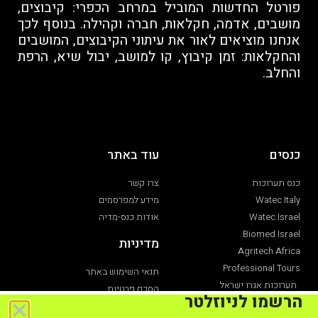
פורטל החדשות המוביל במרחב הכפרי: קיבוצים,
מושבים, אדמה, חקלאות, חברה וקהילה. בנוסף לכך
אנחנו מוציאים לאור את עיתוני הקיבוצים, המושבים
והחקלאות: זמן קיבוץ, קו למושב, יבול שיא, הרפת
והחלב.
כנסים
עוד באתר
כנס תערוכות
צרו קשר
Watec Italy
מידע למפרסמים
Watec Israel
אודות כנס-מדיה
Biomed Israel
מדיניות
Agritech Africa
Professional Tours
תנאי השימוש באתר
תערוכות אגרו ישראל
הסכם פרטיות
הרשמו לניוזלטר
תערוכת חקלאות
הצהרת נגישות