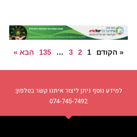
« הקודם
1
2
3
…
135
הבא »
למידע נוסף ניתן ליצור איתנו קשר בטלפון:
074-745-7492