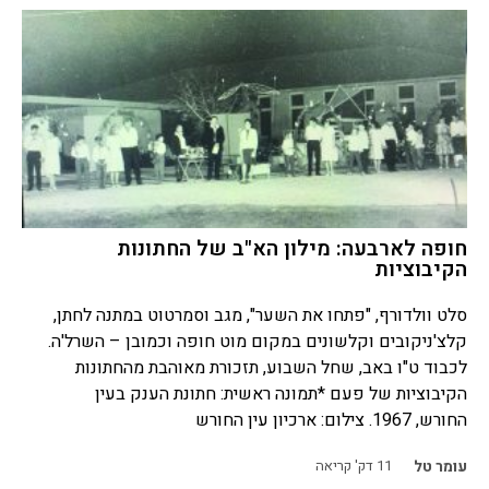
חופה לארבעה: מילון הא"ב של החתונות
הקיבוציות
סלט וולדורף, "פתחו את השער", מגב וסמרטוט במתנה לחתן,
קלצ'ניקובים וקלשונים במקום מוט חופה וכמובן – השרל'ה.
לכבוד ט"ו באב, שחל השבוע, תזכורת מאוהבת מהחתונות
הקיבוציות של פעם *תמונה ראשית: חתונת הענק בעין
החורש, 1967. צילום: ארכיון עין החורש
עומר טל
11
דק' קריאה