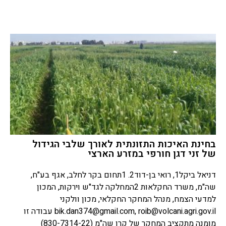
בחינת האיכות התזונתית לאורך שלבי הגידול
של זני דגן חורפי במזרע הארצי
דניאל ביקל1, רואי בן-דוד2. 1תחום בקר לחלב, אגף בע"ח,
שה"מ, משרד החקלאות 2המחלקה לגד"ש וירקות, המכון
למדעי הצמח, מנהל המחקר החקלאי, מכון וולקני
roib@volcani.agri.gov.il
,
bik.dan374@gmail.com
עבודה זו
מומנה מתקציב המחקר של קרן שה"מ (830-7314-22)