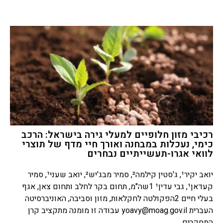
רכיבי מזון חלופיים למעלי גירה בישראל: הרכב
כימי, נעכלות במבחנה ואורך חיי מדף של תוצרי
לוואי אגרו-תעשייתיים נבחרים
יואב יקיר¹, ג'סטין קילמה², סמיר מבג'יש², יואב שעני¹, סמיר
קעדאן¹, גבי עדין¹ 1שה"מ, תחום בקר לחלב ותחום צאן, אגף
בעלי חיים 2הפקולטה לחקלאות, מזון וסביבה, האוניברסיטה
העברית
yoavy@moag.gov.il
עבודה זו מומנה מתקציב קרן
המחקרים