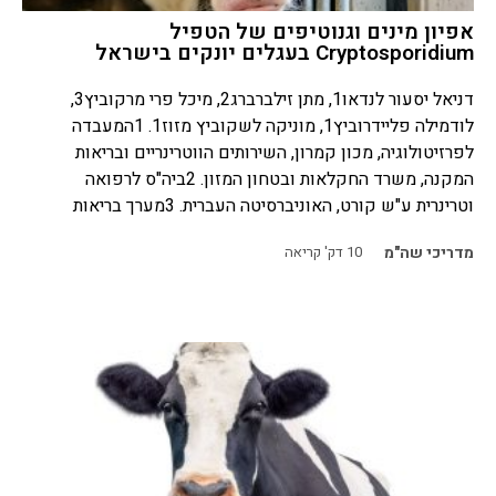
אפיון מינים וגנוטיפים של הטפיל
Cryptosporidium בעגלים יונקים בישראל
דניאל יסעור לנדאו1, מתן זילברברג2, מיכל פרי מרקוביץ3,
לודמילה פליידרוביץ1, מוניקה לשקוביץ מזוז1. 1המעבדה
לפרזיטולוגיה, מכון קמרון, השירותים הווטרינריים ובריאות
המקנה, משרד החקלאות ובטחון המזון. 2ביה"ס לרפואה
וטרינרית ע"ש קורט, האוניברסיטה העברית. 3מערך בריאות
מדריכי שה"מ
10
דק' קריאה