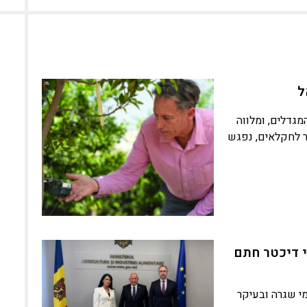
ל
מגדלים, ומלווה
בר לחקלאים, נפגש
כ אבי דיכטר חתם
י שגרה ובעיקר