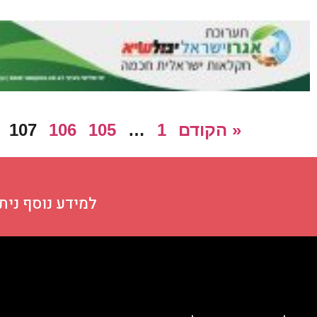
« הקודם
1
…
105
106
107
למידע נוסף ניתן ליצ