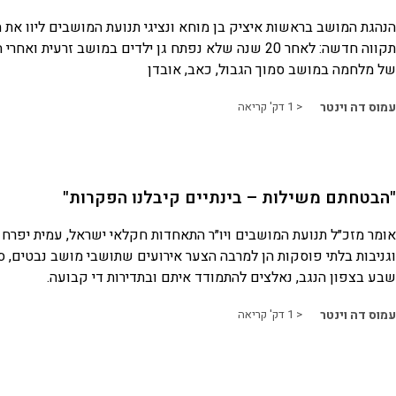
הנהגת המושב בראשות איציק בן מוחא ונציגי תנועת המושבים ליוו את 
תקווה חדשה: לאחר 20 שנה שלא נפתח גן ילדים במושב זרעית ו
של מלחמה במושב סמוך הגבול, כאב, אובדן
עמוס דה וינטר
< 1
דק' קריאה
"הבטחתם משילות – בינתיים קיבלנו הפקרות"
אומר מזכ״ל תנועת המושבים ויו״ר התאחדות חקלאי ישראל, עמית יפרח י
וגניבות בלתי פוסקות הן למרבה הצער אירועים שתושבי מושב נבטים, ס
שבע בצפון הנגב, נאלצים להתמודד איתם ובתדירות די קבועה.
עמוס דה וינטר
< 1
דק' קריאה