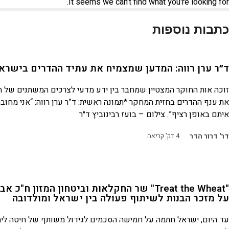
It seems we can't find what you're looking for.
כתבות נוספות
ד״ר ערן רווה: המדען שמצמיח את עתיד ההדרים בישרא
זוכה אות החוקר המצטיין שמחבר בין ידע מדעי לצרכים המשתנים של ה
את ענף ההדרים בחזית המחקר *תמונה ראשית: ד”ר ערן רווה: “אני מחו
איתם באופן רציף”. צילום – בועז רבינוביץ ד״ר
דר' דרור הדר
4
דק' קריאה
"Treat the Wheat" שר החקלאות וביטחון המזון ח"
על מזכר הבנות לשיתוף פעולה בין ישראל ומולדובה
עד היום, ישראל חתמה על חמישה הסכמים לגידול משותף של חיטה לימ