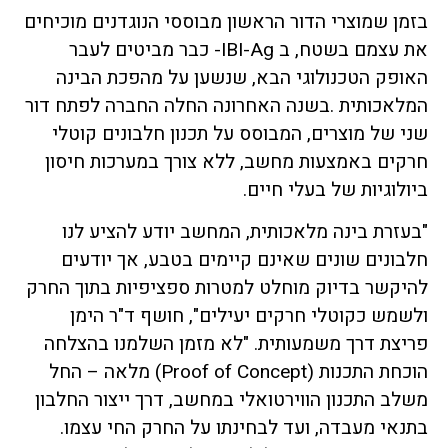
בזמן שמוצרי הדור הראשון מבוססי הנוגדנים מוכיחים
את עצמם בשטח, ב IBI-Ag- כבר מביטים לעבר
האופק הטכנולוגי הבא, שנשען על מהפכת הבינה
המלאכותית .בשנה האחרונה החלה החברה לפתח דור
שני של מוצרים, המבוסס על תכנון חלבונים קוטלי
חרקים באמצעות מחשב, ללא צורך במערכות חיסון
ביולוגיות של בעלי חיים.
"בעזרת בינה מלאכותית, המחשב יודע להציע לנו
חלבונים שונים שאינם קיימים בטבע, אך יודעים
להיקשר בדיוק מוחלט למטרות ספציפיות בתוך החרק
ולשמש כקוטלי חרקים יעילים", חושף ד"ר הימן
פריצת דרך משמעותית. "לא מזמן השלמנו בהצלחה
הוכחת התכנות (Proof of Concept) מלאה – החל
משלב התכנון הווירטואלי במחשב, דרך ייצור החלבון
בתנאי מעבדה, ועד לבחינתו על החרק החי עצמו.