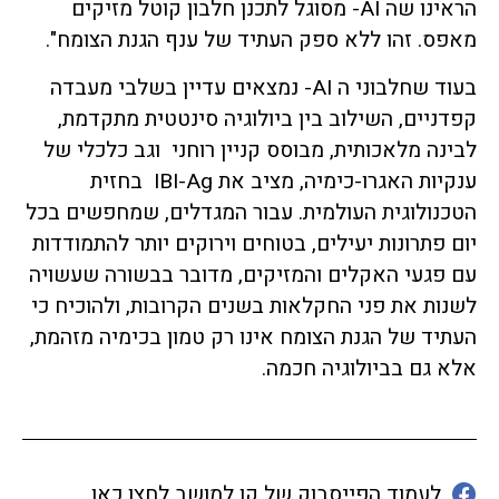
הראינו שה AI- מסוגל לתכנן חלבון קוטל מזיקים
מאפס. זהו ללא ספק העתיד של ענף הגנת הצומח".
בעוד שחלבוני ה AI- נמצאים עדיין בשלבי מעבדה
קפדניים, השילוב בין ביולוגיה סינטטית מתקדמת,
לבינה מלאכותית, מבוסס קניין רוחני וגב כלכלי של
ענקיות האגרו-כימיה, מציב את IBI-Ag בחזית
הטכנולוגית העולמית. עבור המגדלים, שמחפשים בכל
יום פתרונות יעילים, בטוחים וירוקים יותר להתמודדות
עם פגעי האקלים והמזיקים, מדובר בבשורה שעשויה
לשנות את פני החקלאות בשנים הקרובות, ולהוכיח כי
העתיד של הגנת הצומח אינו רק טמון בכימיה מזהמת,
אלא גם בביולוגיה חכמה.
לעמוד הפייסבוק של קו למושב לחצו כאן