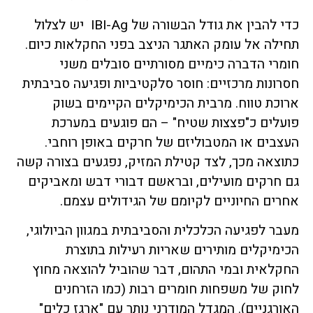
כדי להבין את גודל הבשורה של IBI-Ag יש לצלול
תחילה אל עומק האתגר הניצב בפני החקלאות כיום.
חומרי הדברה כימיים מסורתיים סובלים משני
חסרונות מרכזיים: חוסר סלקטיביות ופגיעה סביבתית
ארוכת טווח. מרבית הכימיקלים הקיימים בשוק
פועלים כ"פצצות שטיח" – הם פוגעים במערכת
העצבים או המטבוליזם של חרקים באופן רוחבי.
כתוצאה מכך, לצד קטילת המזיק, נפגעים בצורה קשה
גם חרקים מועילים, ובראשם דבורי דבש ומאביקים
אחרים החיוניים לקיומם של הגידולים עצמם.
מעבר לפגיעה הכלכלית והסביבתית במגוון הביולוגי,
הכימיקלים מותירים שאריות רעילות בתוצרת
החקלאית ובמי התהום, דבר שהוביל להוצאה מחוץ
לחוק של משפחות חומרים רבות (כמו הזרחנים
האורגניים). המגדל המודרני נותר עם "ארגז כלים"