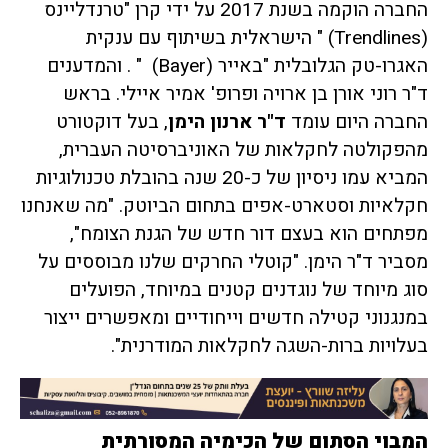
החברה הוקמה בשנת 2017 על ידי קרן "טרנדליינס
(Trendlines) " הישראלית בשיתוף עם ענקית
האגרו-טק הגלובלית "באייר (Bayer) " . והמדענים
ד"ר רוני אורן בן ארויה ופרופ' אמיר איילי. בראש
החברה היום עומד
ד"ר ארנון הימן
, בעל דוקטורט
מהפקולטה לחקלאות של האוניברסיטה העברית,
המביא עמו ניסיון של כ-20 שנה בהובלת טכנולוגיות
חקלאיות וסטארט-אפים בתחום הביוטק. "מה שאנחנו
מפתחים הוא בעצם דור חדש של הגנת הצומח",
מסביר ד"ר הימן. "קוטלי החרקים שלנו מבוססים על
סוג מיוחד של נוגדנים קטנים במיוחד, הפועלים
במנגנוני קטילה חדשים וייחודיים ומאפשרים ייצור
בעלויות ברות-השגה לחקלאות המודרנית".
המבוי הסתום של הכימיה המסורתית