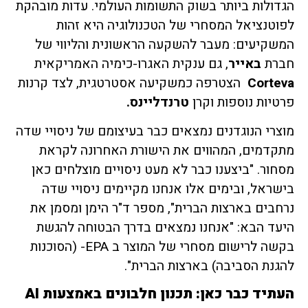
הגדולות ביותר בשוק התשומות העולמי. עדות מובהקת
לפוטנציאל המסחרי של הטכנולוגיה היא זהות
המשקיעים: מעבר להשקעה הראשונית והליווי של
חברת
באייר
, גם ענקית האגרו-כימיה האמריקאית
Corteva
הצטרפה כמשקיעה אסטרטגית, לצד קרנות
פרטיות נוספות וקרן
טרנדליינס
.
מוצרי הנוגדנים נמצאים כבר בעיצומם של ניסויי שדה
מתקדמים, המהווים את הישורת האחרונה לקראת
מסחור. "ביצענו כבר לא מעט ניסויים מוצלחים כאן
בישראל, ובימים אלו אנחנו מקיימים ניסויי שדה
נרחבים בארצות הברית", מספר ד"ר הימן ומסמן את
היעד הבא: "אנחנו נמצאים בדרך הבטוחה להגשת
בקשה לרישום מסחרי של המוצר ב EPA- (הסוכנות
להגנת הסביבה) בארצות הברית".
העתיד כבר כאן: תכנון חלבונים באמצעות
AI