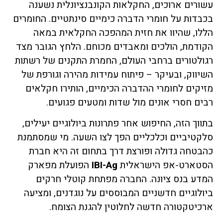
עשורים ארוכים, החקלאות הקונבנציונלית נשענה
בכבדות על חומרי הדברה כימיים סינתטיים. החומרים
הללו, שהיוו את חזית המהפכה החקלאית במאה
הקודמת, הולכים ומאבדים מכוחם. הלחץ הגובר מצד
רגולטורים ברחבי העולם, החמרת התקנים של רשתות
השיווק, ובעיקר – פיתוח עמידות מהירה וגורפת של
מזיקים לחומרי ההדברה הכימיים, הותירו חקלאים
רבים חסרי אונים מול שדות ומטעים פגועים.
בתווך הזה, החיפוש אחר פתרונות ביולוגיים יעילים,
סלקטיביים וכלכליים הפך לצו השעה. מי שמסתמנת
כהבטחה גדולה ופורצת דרך בתחום זה היא חברת
הסטארט-אפ הישראלית
IBI-Ag
הפועלת מפארק
המדע בנס ציונה. החברה מפתחת קוטלי חרקים
ביולוגיים חדשניים המבוססים על נוגדנים, ומציעה
ארכיטקטורה חדשה לחלוטין להגנת הצומח.