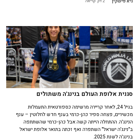
גיא פישקין
2
דק' קריאה
סגנית אלופת העולם בנינג'ה משתולים
בגיל 24, לאחר קריירה מרשימה כספורטאית התעמלות
מכשירים, פצחה ספיר כהן-כרמי בענף חדש לחלוטין – ענף
הנינג'ה. ההתחלה הייתה קשה אבל כהן-כרמי שהשתתפה
ב"נינג'ה ישראל" השתפרה ואף זכתה בתואר אלופת ישראל
בנינג'ה לשנת 2025.