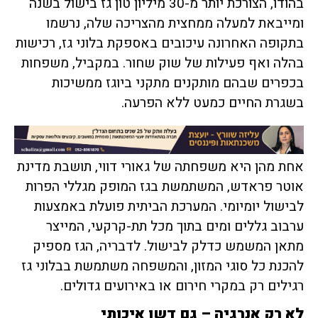
בהודו, הצורכת יותר מ-30 מיליון טון גז בישול בשנה
ומייבאת למעלה ממחצית מהצריכה שלה, נרשמו
בתקופה האחרונה עיכובים באספקת בלוני גז, רכישות
בהלה ואף פעילות של שוק שחור. במקביל, משפחות
בכפרים שבהם מותקנים מתקני ביוגז ממשיכות
בשגרת החיים כמעט ללא הפרעה.
אחת מהן היא משפחתה של גאורי דווי, תושבת מדינת
אוטר פראדש, המשתמשת בגז המופק מגללי הפרות
לבישול יומיומי. המערכת הביתית פועלת באמצעות
ערבוב גללים ומים בתוך מכל תת-קרקעי, המייצר
מתאן המשמש כדלק לבישול. לדבריה, הגז מספיק
להכנת כל סוגי המזון, והמשפחה משתמשת בבלוני גז
רגילים רק במקרי חירום או באירועים גדולים.
לא רק אנרגיה – גם דשן איכותי