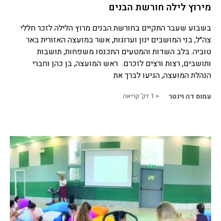
מירוץ לילה חורשת הבנים
בשבוע שעבר התקיים בחורשת הבנים מרוץ הלילה לזכר חללי
צה״ל, בני המושבים ינון וערוגות, אשר במועצה האזורית באר
טוביה. בלב השדות והמטעים התכנסו משפחות, תושבות
ותושבים, רצות ורצים לזכרם. ראש המועצה, בן כהן וחברי
הנהלת המועצה, הגיעו לברך את
עמוס דה וינטר
< 1
דק' קריאה