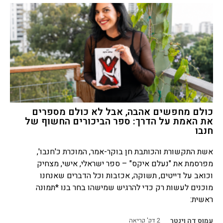
כולם מחפשים אהבה, אבל לא כולם מספרים
את האמת על הדרך: ספר הביכורים החשוף של
חנבו
אשת התקשורת והכותבת חן בוקר-אמר, המוכרת כ'חנבו',
מפרסמת את "נעלם איקס" – ספר ישראלי, אישי, מצחיק
וכואב על דייטים, תשוקה, אכזבות וכל הדברים שאנחנו
מוכנים לעשות רק כדי להרגיש שמישהו בחר בנו *תמונה
ראשית:
עמוס דה וינטר
2
דק' קריאה