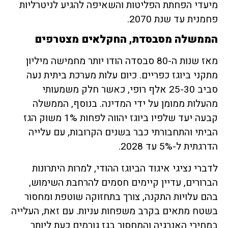
מיעדי הפחתת הפליטות והשאיפה להגיע לניטרליות
פחמנית עד שנת 2070.
הממשלה מסבסדת, החקלאים מצטרפים
מאז שנות ה-80 סבסדה הודו יותר מחמישה מיליון
מתקני ביוגז כפריים. כיום עלות מערכת ביתית נעה
סביב 25-30 אלף רופי, כאשר חלק משמעותי
מהעלות ממומן על ידי המדינה. בנוסף, הממשלה
קבעה יעד שלפיו ביוגז יהווה לפחות 1% משוק הגז
הביתי והתחבורתי כבר בשנים הקרובות, עם עלייה
הדרגתית ל-5% עד 2028.
לדברי נציגי איגוד הביוגז ההודי, למרות היתרונות
הברורים, עדיין קיימים חסמים להרחבת השימוש,
בהם עלויות התקנה, צורך בתחזוקה שוטפת ומחסור
בשטח מתאים בקרב משפחות עניות. עם זאת, העלייה
במחירי האנרגיה והמחסור בגז גורמים כעת ליותר