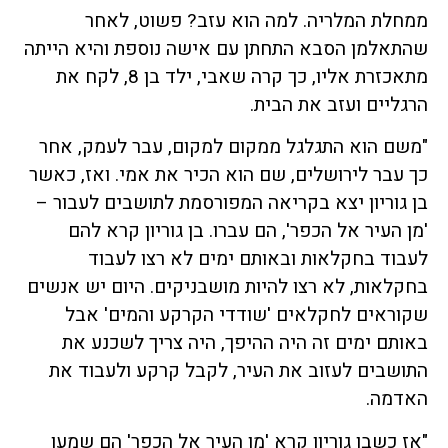
ממחלת המלריה. למה הוא עזב? פשוט, לאחר
שהתאלמן הסבא התחתן עם אישה נוספת והיא הייתה
מתאכזרת אליו, כך קרה שאבי, ילד בן 8, לקח את
הרגליים ועזב את הבית.
"משם הוא התגלגל ממקום למקום, עבר לעמק, אחר
כך עבר לירושלים, שם הוא הכיר את אמי. ואז, כאשר
בן גוריון יצא בקריאה המפורסמת לתושבים לעבור –
'מן העיר אל הכפר', הם עברו. בן גוריון קרא להם
לעבוד בחקלאות ובאותם ימים לא רצו לעבוד
בחקלאות, לא רצו להיות מושבניקים. היום יש אנשים
שקוראים לחקלאים 'שודדי הקרקע והמים' אבל
באותם ימים זה היה ההיפך, היה צריך לשכנע את
התושבים לעזוב את העיר, לקבל קרקע ולעבוד את
האדמה.
"אז כשבן גוריון קרא 'מן העיר אל הכפר' הם שמעו