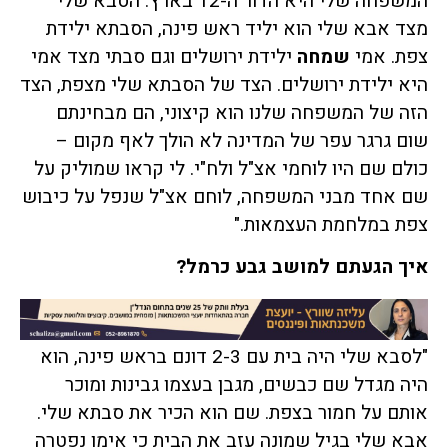
המשפחה שלי היא הדור ה-12 בארץ. הסבא שלי
מצד אבא שלי הוא יליד ראש פינה, הסבתא ילידת
צפת. אמי
שמחה
ילידת ירושלים וגם סבתי מצד אמי
היא ילידת ירושלים. הצד של הסבתא שלי מצפת, הצד
הזה של המשפחה שלנו הוא קיצוני, הם מבחינתם
שום גרגר עפר של המדינה לא הולך לאף מקום –
כולם שם היו לוחמי אצ"ל ולח"י. לי קראו שמוליק על
שם אחד מבני המשפחה, לוחם אצ"ל שנפל על כיבוש
צפת במלחמת העצמאות."
איך הגעתם למושב גבע כרמל?
"לסבא שלי היה בית עם 2-3 דונם בראש פינה, הוא
היה מגדל שם כבשים, מגבן בעצמו גבינות ומוכר
אותם על חמור בצפת. שם הוא הכיר את סבתא שלי.
אבא שלי בגיל שמונה עזב את הבית כי אימו נפטרה