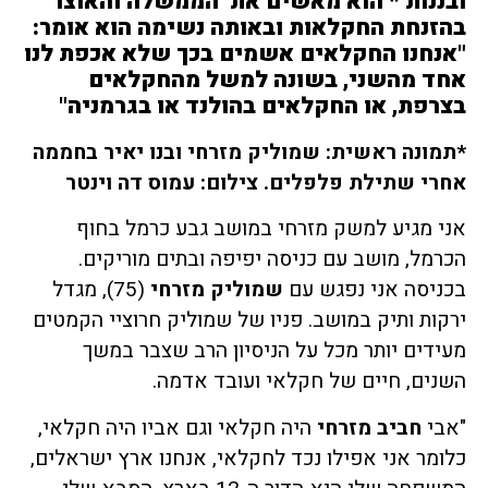
ובננות * הוא מאשים את הממשלה והאוצר
בהזנחת החקלאות ובאותה נשימה הוא אומר:
"אנחנו החקלאים אשמים בכך שלא אכפת לנו
אחד מהשני, בשונה למשל מהחקלאים
בצרפת, או החקלאים בהולנד או בגרמניה"
*תמונה ראשית: שמוליק מזרחי ובנו יאיר בחממה
אחרי שתילת פלפלים. צילום: עמוס דה וינטר
אני מגיע למשק מזרחי במושב גבע כרמל בחוף
הכרמל, מושב עם כניסה יפיפה ובתים מוריקים.
בכניסה אני נפגש עם
שמוליק מזרחי
(75), מגדל
ירקות ותיק במושב. פניו של שמוליק חרוציי הקמטים
מעידים יותר מכל על הניסיון הרב שצבר במשך
השנים, חיים של חקלאי ועובד אדמה.
"אבי
חביב מזרחי
היה חקלאי וגם אביו היה חקלאי,
כלומר אני אפילו נכד לחקלאי, אנחנו ארץ ישראלים,