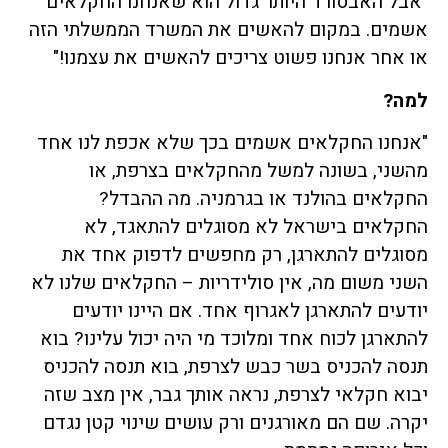
"אבל האבסורד היותר גדול הוא שאנחנו החקלאים
אשמים. במקום להאשים את המשרד הממשלתי הזה
או אחר אנחנו פשוט צריכים להאשים את עצמנו!"
למה?
"אנחנו החקלאים אשמים בכך שלא אכפת לנו אחד
מהשני, בשונה למשל מהחקלאים בצרפת, או
החקלאים בהולנד או בגרמניה. מה ההבדל?
החקלאים בישראל לא מסוגלים להתאגד, לא
מסוגלים להתארגן, רק מחפשים לדפוק אחד את
השני משום מה, אין סולידריות – החקלאים שלנו לא
יודעים להתארגן לאגרוף אחד. אם היינו יודעים
להתארגן לכוח אחד ומלוכד מי היה יכול עלינו? בוא
תנסה להכניס בשר כבש לצרפת, בוא תנסה להכניס
יבוא חקלאי לצרפת, נראה אותך גבר, אין מצב שזה
יקרה. שם הם מאורגנים ורק עושים שינוי קטן נגדם