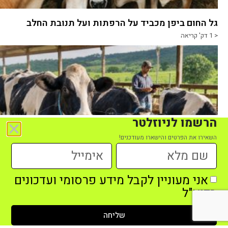
גל החום ביפן מכביד על הרפתות ועל תנובת החלב
< 1
דק' קריאה
הרשמו לניוזלטר
השאירו את הפרטים והישארו מעודכנים!
כשהפרה הופכת לבטוחה דיגיטלית
אני מעוניין לקבל מידע פרסומי ועדכונים
4
דק' קריאה
בדוא"ל
שליחה