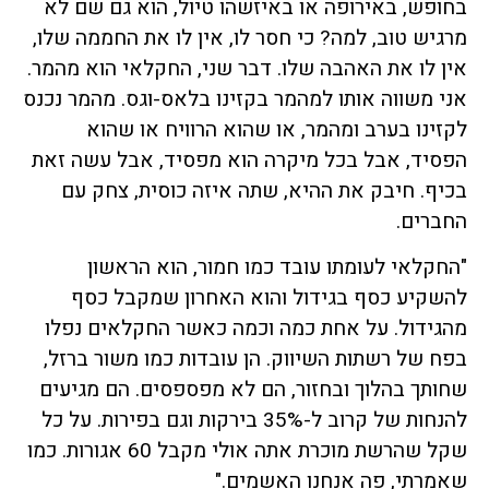
בחופש, באירופה או באיזשהו טיול, הוא גם שם לא
מרגיש טוב, למה? כי חסר לו, אין לו את החממה שלו,
אין לו את האהבה שלו. דבר שני, החקלאי הוא מהמר.
אני משווה אותו למהמר בקזינו בלאס-וגס. מהמר נכנס
לקזינו בערב ומהמר, או שהוא הרוויח או שהוא
הפסיד, אבל בכל מיקרה הוא מפסיד, אבל עשה זאת
בכיף. חיבק את ההיא, שתה איזה כוסית, צחק עם
החברים.
"החקלאי לעומתו עובד כמו חמור, הוא הראשון
להשקיע כסף בגידול והוא האחרון שמקבל כסף
מהגידול. על אחת כמה וכמה כאשר החקלאים נפלו
בפח של רשתות השיווק. הן עובדות כמו משור ברזל,
שחותך בהלוך ובחזור, הם לא מפספסים. הם מגיעים
להנחות של קרוב ל-35% בירקות וגם בפירות. על כל
שקל שהרשת מוכרת אתה אולי מקבל 60 אגורות. כמו
שאמרתי, פה אנחנו האשמים."