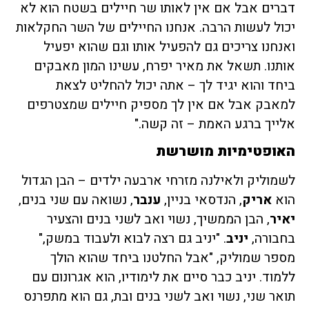
דברים אבל אם אין לאותו שר חיילים בשטח הוא לא
יכול לעשות הרבה. אנחנו החיילים של השר החקלאות
ואנחנו צריכים גם להפעיל אותו וגם שהוא יפעיל
אותנו. תשאל את מאיר יפרח, עשינו המון מאבקים
ביחד והוא יגיד לך – אתה יכול להחליט לצאת
למאבק אבל אם אין לך מספיק חיילים שמצטרפים
אלייך ברגע האמת – זה קשה."
האופטימיות מושרשת
לשמוליק ולאילנה מזרחי ארבעה ילדים – הבן הגדול
הוא
אריק
, הנדסאי בניין,
ענבר
, נשואה עם שני בנים,
יאיר
, הבן הממשיך, נשוי ואב לשני בנים והצעיר
בחבורה,
יניב
. "יניב גם רצה לבוא ולעבוד במשק,"
מספר שמוליק, "אבל החלטנו ביחד שהוא הולך
ללמוד. יניב כבר סיים את לימודיו, הוא אגרונום עם
תואר שני, נשוי ואב לשני בנים ובת, גם הוא מתפרנס