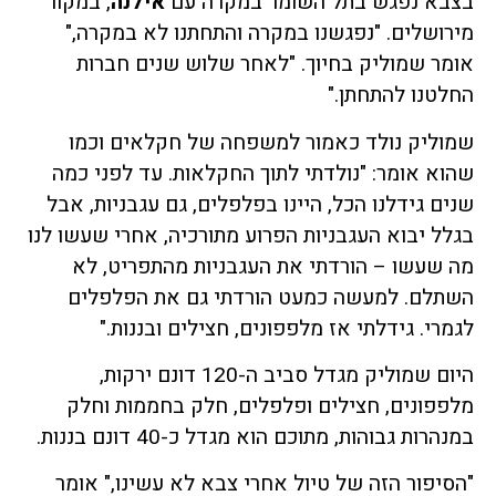
בצבא נפגש בתל השומר במקרה עם
אילנה
, במקור
מירושלים. "נפגשנו במקרה והתחתנו לא במקרה,"
אומר שמוליק בחיוך. "לאחר שלוש שנים חברות
החלטנו להתחתן."
שמוליק נולד כאמור למשפחה של חקלאים וכמו
שהוא אומר: "נולדתי לתוך החקלאות. עד לפני כמה
שנים גידלנו הכל, היינו בפלפלים, גם עגבניות, אבל
בגלל יבוא העגבניות הפרוע מתורכיה, אחרי שעשו לנו
מה שעשו – הורדתי את העגבניות מהתפריט, לא
השתלם. למעשה כמעט הורדתי גם את הפלפלים
לגמרי. גידלתי אז מלפפונים, חצילים ובננות."
היום שמוליק מגדל סביב ה-120 דונם ירקות,
מלפפונים, חצילים ופלפלים, חלק בחממות וחלק
במנהרות גבוהות, מתוכם הוא מגדל כ-40 דונם בננות.
"הסיפור הזה של טיול אחרי צבא לא עשינו," אומר