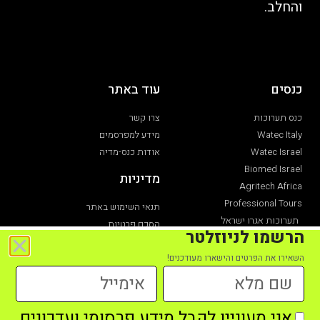
והחלב.
כנסים
עוד באתר
כנס תערוכות
צרו קשר
Watec Italy
מידע למפרסמים
Watec Israel
אודות כנס-מדיה
Biomed Israel
מדיניות
Agritech Africa
Professional Tours
תנאי השימוש באתר
תערוכות אגרו ישראל
הסכם פרטיות
הרשמו לניוזלטר
תערוכת חקלאות
הצהרת נגישות
השאירו את הפרטים והישארו מעודכנים!
אני מעוניין לקבל מידע פרסומי ועדכונים
כל הזכויות שמורות לכנס מדיה מקבוצת כנס תערוכות -2021