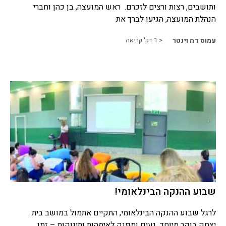
ותושבים, רצות ורצים לזכרם. ראש המועצה, בן כהן וחברי
הנהלת המועצה, הגיעו לברך את
עמוס דה וינטר
< 1
דק' קריאה
שבוע ההנקה הבינלאומי!
לרגל שבוע ההנקה הבינלאומי, התקיים אתמול במושב בית
יצחק בוקר מיוחד, נעים ומפנק לאימהות ותינוקות – זמן