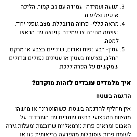
תנועה ועמידה- עמידה עם גב קמור, הליכה
איטית וצליעות.
מראה כללי- פרווה מדובללת. מצב גופני ירוד,
נשימה מהירה או עמידה קפואה עם הראש
למטה.
עטין- רבע נפוח ואדום, שינויים בצבע או מרקם
החלב, פציעות בעטין או עטינים נפולים וגדולים
שמקשים על הפרה ללכת.
איך מלמדים עובדים לזהות מוקדם?
הדגמה בשטח
אין תחליף להדגמה בשטח. כשהווטרינר או מישהו
מהצוות המקצועי ברפת עומדים עם העובדים על
האבוס ומראים פרות נורמאליות שרובצות ומעלות גירה
לעומת פרות שסובלות מהפרעה בריאותית כזו או