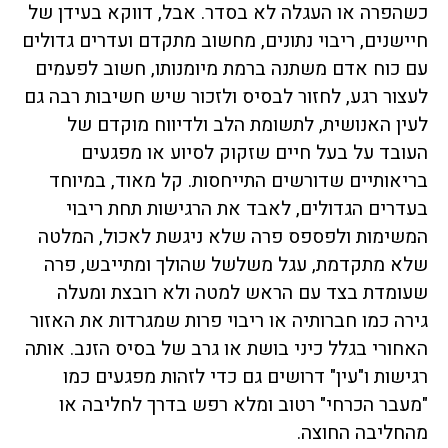
כשהפרה או העגלה לא בסדר. אבל, דווקא בעידן של
חיישנים, ריבוי נתונים, מחשוב מתקדם ועדרים גדולים
עם כוח אדם משתנה ברמת מיומנותו, חשוב לפעמים
לעצור רגע, לחזור לבסיס ולזכור שיש חשיבות רבה גם
לעין האנושית, לתשומת הלב ולדיווח מוקדם של
העובד על בעל חיים שזקוק לסיוע או מפגעים
בריאותיים שדורשים התייחסות. קל מאוד, במיוחד
בעדרים הגדולים, לאבד את הרגישות תחת ריבוי
המשימות ולפספס פרה שלא ניגשת לאכול, המלטה
שלא מתקדמת, עגל משלשל שהולך ומתייבש, פרה
שעומדת בצד עם הראש למטה ולא רובצת ומעלה
גירה כמו חברותיה או ריבוי פרות שמגרדות את האזור
האחורי בגלל כיני בושת או גרב של בסיס הזנב. אותה
רגישות ו"עין" דרושים גם כדי לזהות מפגעים כמו
"מעבר הכרחי" רטוב ומלא רפש בדרך לחליבה או
מהחליבה החוצה.