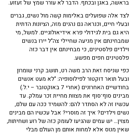
בראשה, באגן ובכתף. הדבר לא עורר שמץ של זעזוע.
לצד אלה שפועלים באלימות קשה מול נשים, גברים
ובעלי חיים, וכנראה גם נהנים מזה, הציונות הדתית
היא גם בית לגידולי פרא אידיאולוגיים. למשל, מי
שמבחינתם אין מניעה שחיילי צה"ל יירו בנשים
וילדים פלסטינים, כי מבחינתם אין דבר כזה
פלסטינים חפים מפשע.
כפי שניסח זאת הרב משה רט, תושב קרני שומרון
ובעל תואר דוקטור לפילוסופיה: "לא מעט אנשים
בחודשיים האחרונים (אחרי 7 באוקטובר – י.ל.)
מבינים סוף־סוף את מצוות מחיית זכר עמלק. עד
עכשיו זה לא הסתדר להם: להשמיד ככה עם שלם,
נשים וילדים? איך זה מוסרי? אבל עכשיו הם מבינים
מצוין… יש עמים שהגיעו לעומק כזה של רוע ושחיתות,
שאין מנוס אלא למחות אותם מן העולם מבלי