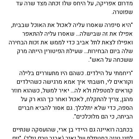
מדרום אפריקה, על היחס שלו זכתה מצד שרה עד
שפוטרה.
"היא סיפרה שאסרו עליה לאכול את האוכל שבבית,
אפילו את זה שבישלה… שאסרו עליה להתאפר
ואפילו לצאת לתל אביב כדי לממש את זכות הבחירה
שלה ביום הבחירות… שעילת הפיטורין הייתה מרק
ששכחה על האש".
"ריחמתי על הילדים. כשהם היו מתעוררים בלילה
וקוראים לי, חשבתי איך אמא מרגישה כשהילדים
קוראים למטפלת ולא לה… יאיר למשל, כשהוא חוזר
מהגן, צריך להתקלח, לאכול ואחר כך הוא רק על
הספה, כדי שלא יתלכלך. גם אסור להביא חברים
הביתה, כי הם מלוכלכים".
בכתבה רואיינה גם היידי בן ארי, שהועסקה שנתיים
לפני טניה כמטפלת של יאיר (אבנר טרם נולד). "יום