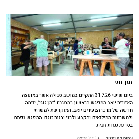
זמן זוגי
ביום שישי 31.7.26 התקיים במושב סגולה אשר במועצה
האזורית יואב המפגש הראשון במסגרת "זמן זוגי", יוזמה
חדשה של מרכז הצעירים יואב, המוקדשת למשרתי
ולמשרתות המילואים והקבע ולבני ובנות זוגם. המפגש נפתח
בסדנת נגרות זוגית,
עמוס דה וינטר
< 1
דק' קריאה