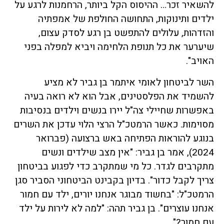
להשאיר זכר… ההיסוס הקל ביותר, הרחמנות לרגע על
ילדים ותינוקות, התחושה החולפת של אמפתיה
והזדהות, עלולים להתפשט בן רגע לסדק עצום,
שיערער את כל תנופת הלחימה ויביא למפלה בפני
האויב".
השר לביטחון לאומי איתמר בן גביר לא מציע
להשמיד את הפלסטינים, אבל הוא לא רואה בעיה
באפשרות שחיילי צה"ל יירו בנשים וילדים בנסיבות
מסוימות. כאשר הרמטכ"ל הרצי הלוי עדכן את השרים
בנוגע להוראות הפתיחה באש ברצועה (פברואר
2024), אמר בן גביר: "אין מצב שילדים ונשים
מתקרבים לגדר. כל מי שמתקרב כדי לפגוע בביטחון
צריך לקבל כדור". בדיון בקבינט הביטחוני הסביר סגן
הרמטכ"ל: "בחשוד מבוגר אנחנו יורים, ילד עם חמור
אנחנו עוצרים". בן גביר תהה: "למה לא לירות על ילד
עם חמור?"