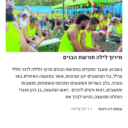
מירוץ לילה חורשת הבנים
בשבוע שעבר התקיים בחורשת הבנים מרוץ הלילה לזכר חללי
צה״ל, בני המושבים ינון וערוגות, אשר במועצה האזורית באר
טוביה. בלב השדות והמטעים התכנסו משפחות, תושבות
ותושבים, רצות ורצים לזכרם. ראש המועצה, בן כהן וחברי
הנהלת המועצה, הגיעו לברך את
עמוס דה וינטר
< 1
דק' קריאה