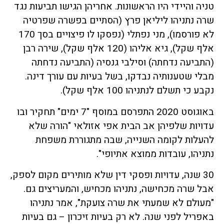
טניה והיידי היו הראשונות. אחריהן הגישו תביעות נגד
שרה נתניהו ליליאן פרץ (הסתיים בפשרה שפרטיה
לא פורסמו), מני נפתלי (נפסקו לו פיצויים בסך 170
אלף שקל), גיא אליהו (120 אלף שקל), שירה רבן
(התביעה נדחתה) וסילבי גנסיה (התביעה נדחתה
מבלי שטענותיה נבדקו, בשל בעיות עם עורך דינה.
נקבע כי תשלם לנתניהו 100 אלף שקל).
באוגוסט 2020 התפרסם במוסף "7 ימים" תחקיר ובו
עדויות שלפיהן אב הבית אפי אזולאי "הורה שלא
להעלות לקומה השנייה, שבה מתגוררת משפחת
נתניהו, עובדות ממוצא אתיופי".
30 שנה, עדויות ופסקי דין שלא מותירים מקום לספק,
אבל שרה מכחישה, נתניהו מכחיש, והמעריצים גם.
"מעולם לא שמעתי את שרה צועקת", אמר נתניהו
באפריל לפני שנה. לא רק בעיות זיכרון – גם בעיות