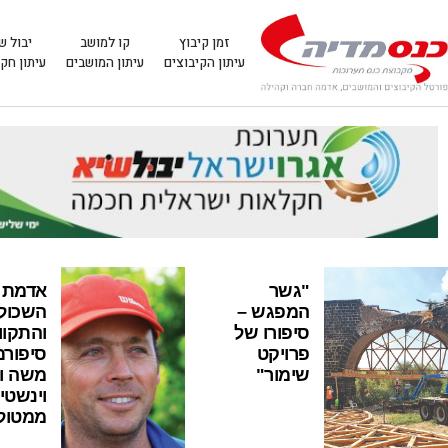
זמן קיבוץ
קו למושב
יבול ש
עיתון הקיבוצים
עיתון המושבים
עיתון חק
"גשר
אדמת
המפגש –
השכול
סיפורו של
והתקוו
פרויקט
סיפורם
שימור"
משה ו
וינשטיי
ממטול