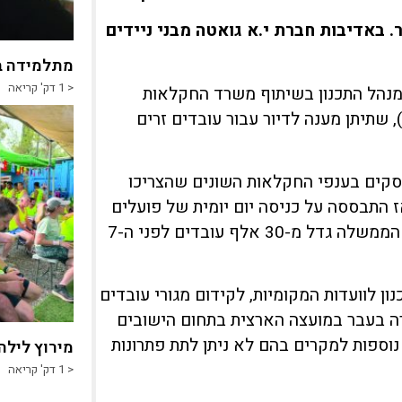
. באדיבות חברת י.א גואטה מבני ניידים
מתלמידה ב
< 1
דק' קריאה
7, את התוכנית שקידם מנהל התכנון בשיתוף משרד החקלאות
ן המזון, לחיזוק החקלאות הישראלית (תמ"א 35/5/א), שתיתן מענה לדיור עבור עובדים זרים
ים המועסקים בענפי החקלאות השונים שהצריכו
התבססה על כניסה יום יומית של פועלים
פלסטינים, כך שמכסת העובדים הזרים בחקלאות שאישרה הממשלה גדל מ-30 אלף עובדים לפני ה-7
 לוועדות המקומיות, לקידום מגורי עובדים
רה בעבר במועצה הארצית בתחום הישובים
וספות למקרים בהם לא ניתן לתת פתרונות
מירוץ לילה
< 1
דק' קריאה