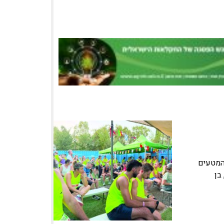
והמטעים
בן