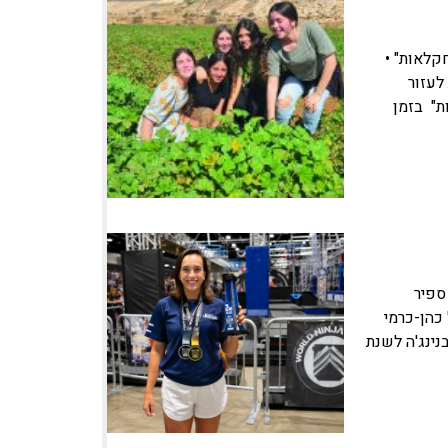
קלאות" •
 לעזור
ת" בזמן
 ספיר
כהן-כרמי
ינג'ה לשנת