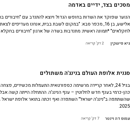
מסכים בצד, ידיים באדמה
הנוער שפוקד את השדות בחופש הגדול ויוצא להתנדב עם "חיבורים בח
אלישע, בן 16, מכפר סבא: "במקום לשבת בבית, אנחנו מעדיפים לצאת
לחקלאים" *תמונה ראשית: מתנדבות בשדה של ארגון "חיבורים בחקלאו
גיא פישקין
2
דק' קריאה
סגנית אלופת העולם בנינג'ה משתולים
בגיל 24, לאחר קריירה מרשימה כספורטאית התעמלות מכשירים, פצחה
כהן-כרמי בענף חדש לחלוטין – ענף הנינג'ה. ההתחלה הייתה קשה אבל 
שהשתתפה ב"נינג'ה ישראל" השתפרה ואף זכתה בתואר אלופת ישראל בנ
2025.
עמוס דה וינטר
7
דק' קריאה