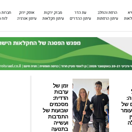
יא
הרפת והחלב
עת הדר
מבזק ירקות
אופק ירוק
חברות 
לאות
עיתון הרפתות
עיתון ההדרים
עיתון חקלאות
עיתון אנרגיה
לוח 
זמן של
ערבות
ה:
הדדית:
 של
מסכמים
עומר
שבועות של
ן
התנדבות
ה
ועשייה
בתנועה