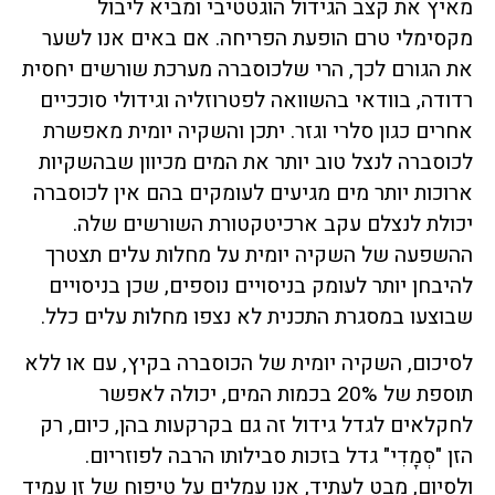
מאיץ את קצב הגידול הוגטטיבי ומביא ליבול
מקסימלי טרם הופעת הפריחה. אם באים אנו לשער
את הגורם לכך, הרי שלכוסברה מערכת שורשים יחסית
רדודה, בוודאי בהשוואה לפטרוזליה וגידולי סוככיים
אחרים כגון סלרי וגזר. יתכן והשקיה יומית מאפשרת
לכוסברה לנצל טוב יותר את המים מכיוון שבהשקיות
ארוכות יותר מים מגיעים לעומקים בהם אין לכוסברה
יכולת לנצלם עקב ארכיטקטורת השורשים שלה.
ההשפעה של השקיה יומית על מחלות עלים תצטרך
להיבחן יותר לעומק בניסויים נוספים, שכן בניסויים
שבוצעו במסגרת התכנית לא נצפו מחלות עלים כלל.
לסיכום, השקיה יומית של הכוסברה בקיץ, עם או ללא
תוספת של 20% בכמות המים, יכולה לאפשר
לחקלאים לגדל גידול זה גם בקרקעות בהן, כיום, רק
הזן "סְמָדִי" גדל בזכות סבילותו הרבה לפוזריום.
ולסיום, מבט לעתיד, אנו עמלים על טיפוח של זן עמיד