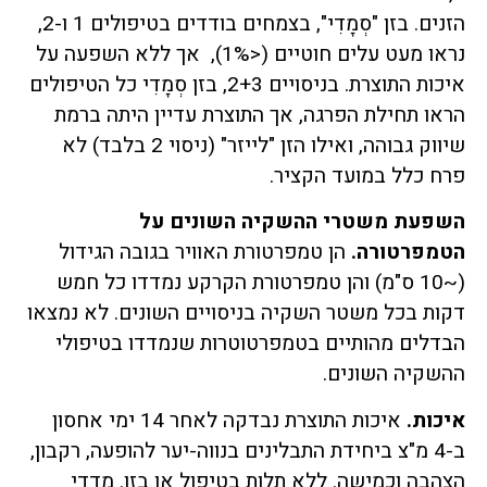
הזנים. בזן "סְמָדִי", בצמחים בודדים בטיפולים 1 ו-2,
נראו מעט עלים חוטיים (<1%), אך ללא השפעה על
איכות התוצרת. בניסויים 2+3, בזן סְמָדִי כל הטיפולים
הראו תחילת הפרגה, אך התוצרת עדיין היתה ברמת
שיווק גבוהה, ואילו הזן "לייזר" (ניסוי 2 בלבד) לא
פרח כלל במועד הקציר.
השפעת משטרי ההשקיה השונים על
הטמפרטורה.
הן טמפרטורת האוויר בגובה הגידול
(~10 ס"מ) והן טמפרטורת הקרקע נמדדו כל חמש
דקות בכל משטר השקיה בניסויים השונים. לא נמצאו
הבדלים מהותיים בטמפרטוטרות שנמדדו בטיפולי
ההשקיה השונים.
איכות.
איכות התוצרת נבדקה לאחר 14 ימי אחסון
ב-4 מ"צ ביחידת התבלינים בנווה-יער להופעה, רקבון,
הצהבה וכמישה. ללא תלות בטיפול או בזן. מדדי