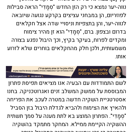
נווה-יער נמצא כי רק הזן החדש "סְמָדִי" הראה סבילות
לפוזריום, הן במבחני עציצים בקרקע נגועה שיובאה
לנווה-יער, והן בתצפיות וניסויי שדה אצל חקלאים
בדרום ובצפון.
ברם, "סְמָדִי" הוא זן מהיר צימוח
ומקדים לפרוח, בעיקר בקיץ, וכך היבול נפגע בצורה
משמעותית, ולכן חלק מהחקלאים בוחרים שלא לזרוע
אותו.
לשם התמודדות עם הבעיה אנו מציאים תפיסת פתרון
המבוססת על ממשק המשלב זנים ואגרוטכניקה. בחנו
אסטרטגיית השקיה חדשה במטרה לעכב את הפריחה
ולהאיץ את הצימוח ולהביא לגדלת היבול בזן הסביל
"סְמָדִי". הפתרון המוצע בא לתת מענה על סמך תשתית
ההשקיה הקיימת ממילא. המחקר מתמקד בהשקיה