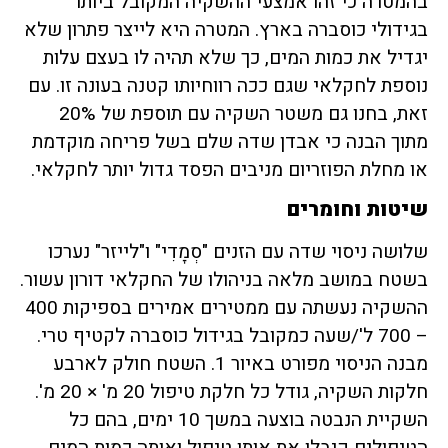
בהמטרה כי זהו אמצעי ההשקיה המקובל ביותר
בגידולי כוסברה בארץ. המטרה היא לייצר פתרון שלא
יגדיל את כמות המים, כך שלא תהיה לו בעצם עלות
נוספת לחקלאי שגם ככה רווחיותו קטנה בעונה זו. עם
זאת, בחנו גם משטר השקיה עם תוספת של 20%
מתוך הבנה כי אבדן שדה שלם בשל פריחה מוקדמת
או מחלת הפוזריום מניבים הפסד גדול יותר לחקלאי.
שיטות וחומרים
שלושה ניסוי שדה עם הזנים "סְמָדִי" ו"לייזר" נערכו
בשטח במושב מלאה בניהולו של החקלאי דורון עשור.
ההשקיה נעשתה עם ממטירים אמירים בספיקות 400
– 700 ל'/שעה כמקובל בגידול כוסברה לקטיף טרי.
מבנה הניסוי מפורט באיור 1. השטח חולק לארבע
חלקות השקיה, גודל כל חלקת טיפול 20 מ' × 20 מ'.
השקיית הנבטה בוצעה במשך 10 ימים, בהם כל