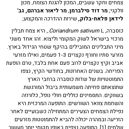
צמחים וחקר עשבים, המכון להגנת הצומח, מכון
וולקני;
מר דוד סילברמן
,
מר ליאור אברהם, גב'
לידאן פלאח-בלוק,
שירות ההדרכה והמקצוע;
כוסברה,
Coriandrum sativum
L., היא צמח תבלין
מרכזי בישראל לשוק המקומי וליצוא. זהו אחד משני
מיני התבלינים המובילים בהיקף שטחי הגידול בארץ.
מזרעי סתיו וחורף נקצרים 1-3 פעמים, ואילו מזרעי
אביב וקיץ נקצרים לרוב פעם אחת בלבד, טרם הופעת
הפריחה. בשנים האחרונות, בחודשי הקיץ, נצפו
התמוטטויות של שדות כוסברה ברחבי הארץ
שתוצאתם פחיתה משמעותית ביבול המורגשת
בשווקים. התסמינים כוללים חולי נופל, כלורוזה
והשחמת צוואר השורשים. התופעה המרכזית היא
נפילת הצמחים הצעירים המתחילה כשבועיים לאחר
הזריעה ובמהרה יכולה להביא להתמוטטות מזרעים
שלמים [1]. התופעה נצפית באופן מקומי יותר מעשור