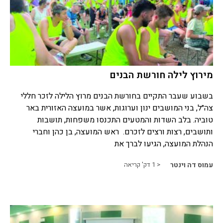
מירוץ לילה חורשת הבנים
בשבוע שעבר התקיים בחורשת הבנים מרוץ הלילה לזכר חללי
צה״ל, בני המושבים ינון וערוגות, אשר במועצה האזורית באר
טוביה. בלב השדות והמטעים התכנסו משפחות, תושבות
ותושבים, רצות ורצים לזכרם. ראש המועצה, בן כהן וחברי
הנהלת המועצה, הגיעו לברך את
עמוס דה וינטר
< 1
דק' קריאה