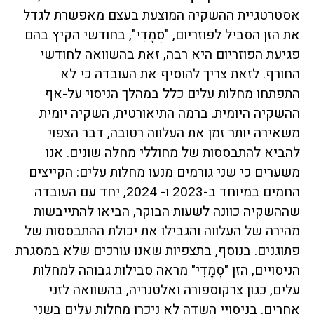
אסטרטגיית ההשקיה המוצעת בעצם מאפשרת לגדל
את הזן הסביל לפוזריום, "סְמָדִי", בחודשי הקיץ בהם
פגיעת הפוזריום היא רבה, זאת בהשוואה לחודשי
החורף. לזאת צריך להוסיף את העובדה כי לא
התפתחו מחלות עלים כלל במהלך הניסוי על-אף
ההשקיה היומית. ברמה התיאורטית, השקיה יומית
משאירה יותר זמן את העלווה רטובה, דבר הצפוי
להביא להתבססות של מחוללי מחלה שונים. אנו
משערים כי שני גורמים מנעו מחלות עלים: הקייצים
החמים במיוחד ב-2023 ו- 2024, יחד עם העובדה
שההשקיה כוונה לשעות הבוקר, הביאו להתייבשות
מהירה של העלווה והגבילו את יכולת ההתבססות של
פתוגנים. בנוסף, בתצפיות שאנו עורכים שלא במסגרת
הניסויים, הזן "סְמָדִי" מראה סבילות גבוהה למחלות
עלים, כגון צרקוספורה ואלטנריה, בהשוואה לזני
אחרים. בניסויי השדה לא ניכרו מחלות עלים בשני