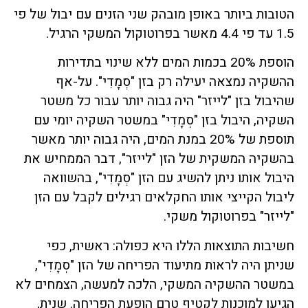
הטובות ביותר באופן מובהק שני הזנים עם יבול של פי
1.5 עד פי 4.4 מאשר בפרוטוקול המשקי הרגיל.
הוספת 20% בכמות המים ללא שינוי בתדירות
ההשקיה נמצאה יעילה רק בזן "סְמָדִי". על-אף
שהיבול בזן "לייזר" היה גבוה יותר עבור כל משטר
השקיה, היבול בזן "סְמָדִי" במשטר השקיה יומי עם
תוספת של 20% במנת המים, היה גבוה יותר מאשר
בהשקיה המשקית של הזן "לייזר", דבר הממחיש את
היבול אותו ניתן להשיג עם הזן "סְמָדִי", בהשוואה
ליבול הקייצי אותו החקלאים רגילים לקבל עם הזן
"לייזר" בפרוטוקול משקי.
חשיבות התוצאות הללו היא כפולה: ראשית, כפי
שניתן היה לראות מתיעוד הפריחה של הזן "סְמָדִי",
במשטר ההשקיה המשקי, הלכה למעשה, הצמחים לא
הגיעו למוכנות לקטיף טרם הופעת הפריחה. שנית,