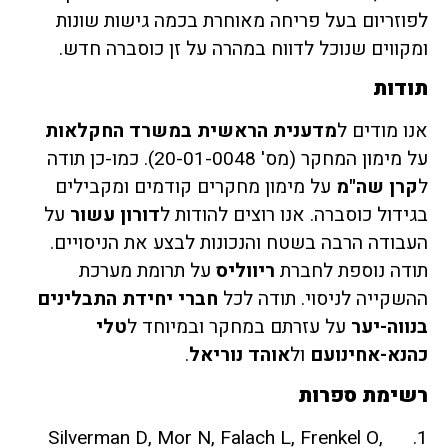
לפוזריום בעל פריחה מאוחרת בכמה גישות שונות
ומקווים שנוכל לדווח במהרה על זן כוסברה חדש.
תודות
אנו מודים ל
מדענית הראשית במשרד החקלאות
על מימון המחקר (מס' 20-01-0048). כמו-כן תודה
ל
קרן שה"מ
על מימון מחקרים קודמים ומקבילים
בגידול כוסברה. אנו רוצים להודות ל
דורון עשור
על
העבודה הרבה בשטח והנכונות לבצע את הניסויים.
תודה נוספת לחברת
ריווליס
על תרומת מערכת
ההשקייה לניסוי. תודה לכל
חברי יחידת התבלינים
בנווה-יער
על עזרתם במחקר ובמיוחד ל
טלי
כהנא-אחינועם
ול
אוהד נוריאל
.
רשימת ספרות
1. Silverman D, Mor N, Falach L, Frenkel O,