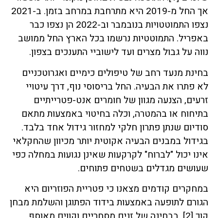
אך החל מ-2019 היא מתרחבת במרחב בזמן. ב-2021
נצפו התמוטטויות בנובמבר וב-2022 הן נצפו כבר
באפריל. התמוטטיות נרשמו בכל הארץ החל ממושב
נווה על גבול מצרים ועד לישוביי התענכים בצפון.
בחינת מנעד רחב של טיפולים כימיים ואגרוטכניים
לא פתרו את הבעיה. החל בריסוסי נוף, דרך עיטויי
זרעים, הצנעה מגוון של חומרים אנט-פטרייתיים
בתיחוח או בהמטרה, וכלה בחיטוי באמצעות מתאם
סודיום שנתן פתרון חלקי למחזור גידול אחד בלבד.
בגידול במבנים הבעיה אקוטית יותר מכיוון שהחקלאי
אינו יכול "לברוח" לקרקעות שאינן נגועות במחלה כפי
שעושים מגדלים בשטחים פתוחים.
במחקרים קודמים מצאנו כי פטריית הפוזריום היא
הגורם לתופעה באמצעות בידוד הפתוגן והשלמת מבחן
קוך [2]. בבחינה של זנים מסחריים וקווים מאוסף