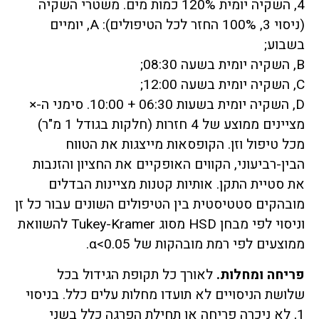
4, השקיה יומית 120% כמות מים. משטרי השקיה
(ניסוי 3, 100% החזר לכל הטיפולים): A, יומיים
בשבוע;
B, השקיה יומית בשעה 08:30;
C, השקיה יומית בשעה 12:00;
D, השקיה יומית בשעות 06:30 + 10:00. סימני ה-×
מציינים ממוצע של 4 חזרות (חלקות בגודל 1 מ"ר)
מכל טיפול וזן. הקופסאות מייצגות את הטווח
הבין-רביעוני, הקווים האופקיים את החציון והזנבות
את סטיית התקן. אותיות קטנות מציינות הבדלים
מובהקים סטטיסטית בין הטיפולים השונים עבור כל זן
וניסוי לפי מבחן HSD מסוג Tukey-Kramer להשוואת
ממוצעים לפי רמת מובהקות של α<0.05.
פריחה ומחלות.
לאורך כל תקופת הגידול בכל
שלושת הניסויים לא תועדו מחלות עלים כלל. בניסוי
1, לא ניכרה פריחה או תחילת הפרגה כלל בשני