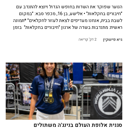
הנוער שפוקד את השדות בחופש הגדול ויוצא להתנדב עם
"חיבורים בחקלאות" • אלישע, בן 16, מכפר סבא: "במקום
לשבת בבית, אנחנו מעדיפים לצאת לעזור לחקלאים" *תמונה
ראשית: מתנדבות בשדה של ארגון "חיבורים בחקלאות" בזמן
גיא פישקין
2
דק' קריאה
סגנית אלופת העולם בנינג'ה משתולים