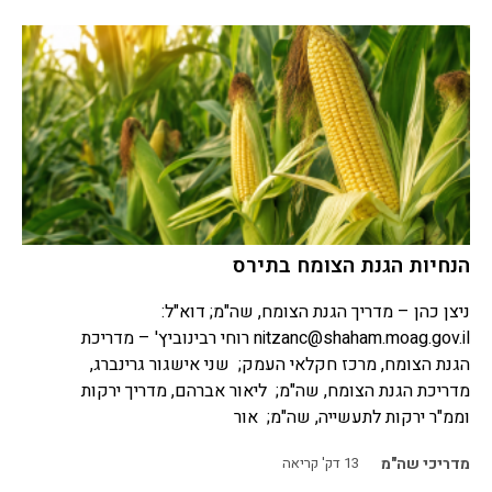
הנחיות הגנת הצומח בתירס
ניצן כהן – מדריך הגנת הצומח, שה"מ; דוא"ל:
nitzanc@shaham.moag.gov.il
רוחי רבינוביץ' – מדריכת
הגנת הצומח, מרכז חקלאי העמק; שני אישגור גרינברג,
מדריכת הגנת הצומח, שה"מ; ליאור אברהם, מדריך ירקות
וממ"ר ירקות לתעשייה, שה"מ; אור
מדריכי שה"מ
13
דק' קריאה