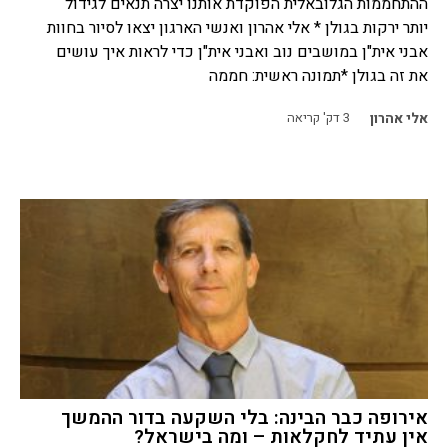
ההתחממות הגלובאלית הפוקדת אותנו יצרה תנאים לגידול
יותר ירקות בגולן * אלי אהרון ואנשי הארגון יצאו לסיור בחוות
אבני אית"ן במושבים נוב ואבני אית"ן כדי לראות איך עושים
את זה בגולן *תמונה ראשית: חממה
אלי אהרון
3
דק' קריאה
אירופה כבר הבינה: בלי השקעה בדור ההמשך
אין עתיד לחקלאות – ומה בישראל?