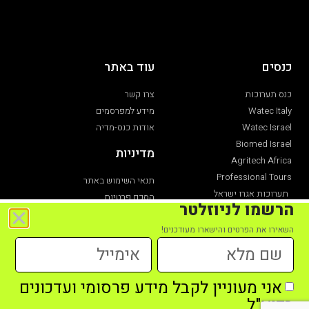
כנסים
עוד באתר
כנס תערוכות
צרו קשר
Watec Italy
מידע למפרסמים
Watec Israel
אודות כנס-מדיה
Biomed Israel
מדיניות
Agritech Africa
Professional Tours
תנאי השימוש באתר
תערוכות אגרו ישראל
הסכם פרטיות
הרשמו לניוזלטר
תערוכת חקלאות
הצהרת נגישות
השאירו את הפרטים והישארו מעודכנים!
אני מעוניין לקבל מידע פרסומי ועדכונים
כל הזכויות שמורות לכנס מדיה מקבוצת כנס תערוכות -2021
בדוא"ל