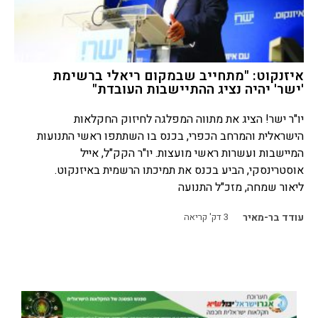
איזנקוט: "מתחייב שבמקום ריאלי ברשימת
'ישר' יהיה נציג ההתיישבות העובדת"
יו"ר ישר! הציג את מתווה המפלגה לחיזוק החקלאות
הישראלית והמרחב הכפרי, בכנס בו השתתפו ראשי התנועות
המיישבות ועשרות ראשי מועצות. יו"ר הקק"ל, אייל
אוסטרינסקי, הביע בכנס את תמיכתו הרשמית באיזנקוט.
ליאור שמחה, מזכ"ל התנועה
עודד בר-מאיר
3
דק' קריאה