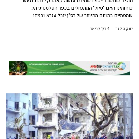
מהצד שחשבו * גולדשמידט עושה קאמבק? נהרג מאש
כוחותינו האם "טיול" המתנחלים בכפר הפלסטיני תל,
שהסתיים במותם המיותר של רס"ן יובל עזרא ובניהו
יעקב לזר
4
דק' קריאה