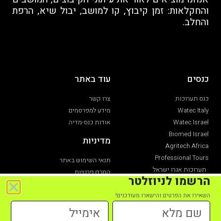
והחקלאות: זמן קיבוץ, קו למושב, יבול שיא, הרפת
והחלב.
כנסים
עוד באתר
כנס תערוכות
צרו קשר
Watec Italy
מידע למפרסמים
Watec Israel
אודות כנס-מדיה
Biomed Israel
מדיניות
Agritech Africa
Professional Tours
תנאי השימוש באתר
תערוכות אגרו ישראל
הסכם פרטיות
הרשמו לניוזלטר
תערוכת חקלאות
הצהרת נגישות
השאירו את הפרטים והישארו מעודכנים!