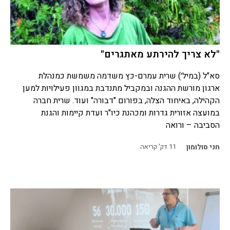
"לא צריך להירתע מאתגרים"
סא"ל (במיל׳) שרית עמרם-כץ משדמה משמשת כמנהלת
ארגון מורשת ההגנה ובמקביל מתנדבת במגוון פעילויות למען
הקהילה, באיחוד הצלה, בפורום "דבורה" ועוד. שרית חברה
במועצה אזורית גדרות ומכהנת כיו"ר ועדת קיימות והגנת
הסביבה – ורואה
חני סולומון
11
דק' קריאה