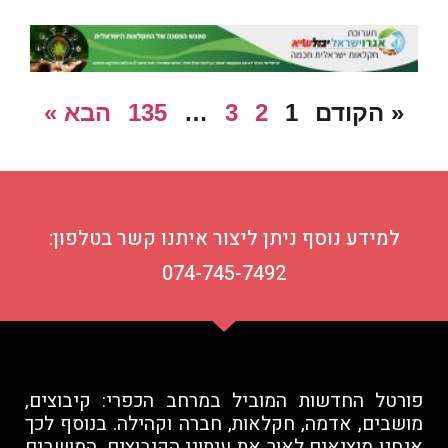
« הקודם
1
2
3
…
135
הבא »
למידע נוסף ניתן ליצור איתנו קשר בטלפון:
074-745-7492
פורטל החדשות המוביל במרחב הכפרי: קיבוצים,
מושבים, אדמה, חקלאות, חברה וקהילה. בנוסף לכך
אנחנו מוציאים לאור את עיתוני הקיבוצים, המושבים