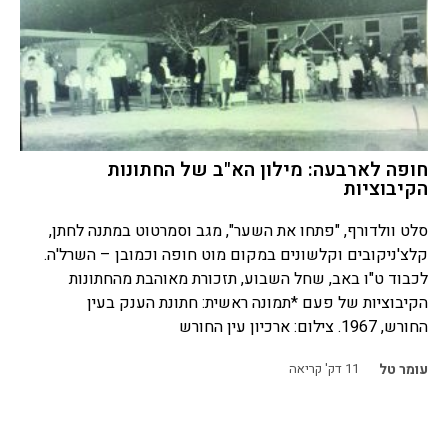
חופה לארבעה: מילון הא"ב של החתונות
הקיבוציות
סלט וולדורף, "פתחו את השער", מגב וסמרטוט במתנה לחתן,
קלצ'ניקובים וקלשונים במקום מוט חופה וכמובן – השרל'ה.
לכבוד ט"ו באב, שחל השבוע, תזכורת מאוהבת מהחתונות
הקיבוציות של פעם *תמונה ראשית: חתונת הענק בעין
החורש, 1967. צילום: ארכיון עין החורש
עומר טל
11
דק' קריאה