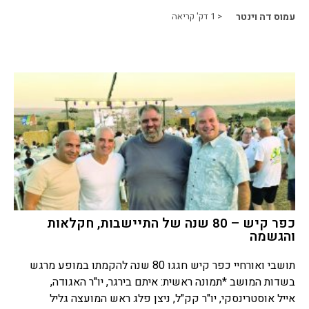
עמוס דה וינטר
< 1
דק' קריאה
כפר קיש – 80 שנה של התיישבות, חקלאות
והגשמה
תושבי ואורחיי כפר קיש חגגו 80 שנה להקמתו במופע מרגש
בשדות המושב *תמונה ראשית: איתם בירגר, יו"ר האגודה,
אייל אוסטרינסקי, יו"ר קק"ל, ניצן פלג ראש המועצה גליל