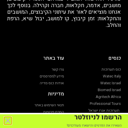
מושבים, אדמה, חקלאות, חברה וקהילה. בנוסף לכך
אנחנו מוציאים לאור את עיתוני הקיבוצים, המושבים
והחקלאות: זמן קיבוץ, קו למושב, יבול שיא, הרפת
והחלב.
כנסים
עוד באתר
כנס תערוכות
צרו קשר
Watec Italy
מידע למפרסמים
Watec Israel
אודות כנס-מדיה
Biomed Israel
מדיניות
Agritech Africa
Professional Tours
תנאי השימוש באתר
תערוכות אגרו ישראל
הסכם פרטיות
הרשמו לניוזלטר
תערוכת חקלאות
הצהרת נגישות
השאירו את הפרטים והישארו מעודכנים!