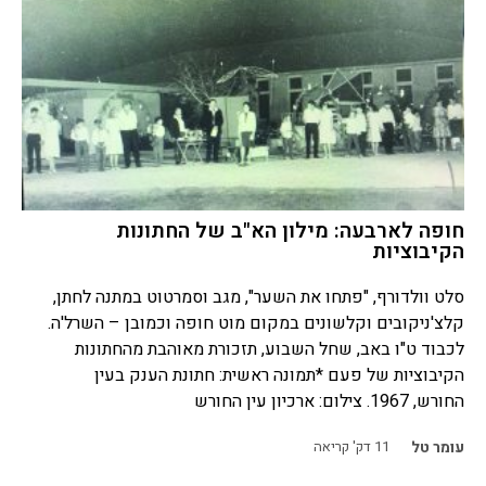
חופה לארבעה: מילון הא"ב של החתונות
הקיבוציות
סלט וולדורף, "פתחו את השער", מגב וסמרטוט במתנה לחתן,
קלצ'ניקובים וקלשונים במקום מוט חופה וכמובן – השרל'ה.
לכבוד ט"ו באב, שחל השבוע, תזכורת מאוהבת מהחתונות
הקיבוציות של פעם *תמונה ראשית: חתונת הענק בעין
החורש, 1967. צילום: ארכיון עין החורש
עומר טל
11
דק' קריאה