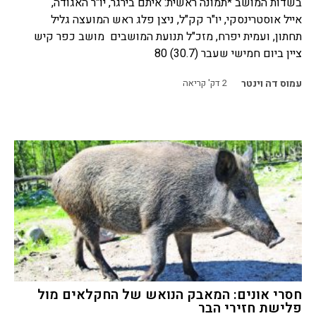
בשדות המושב *תמונה ראשית: איתם בירגר, יו"ר האגודה,
אייל אוסטרינסקי, יו"ר קק"ל, ניצן פלג ראש המועצה גליל
תחתון, ועמית יפרח, מזכ"ל תנועת המושבים מושב כפר קיש
ציין ביום חמישי שעבר (30.7) 80
עמוס דה וינטר
2
דק' קריאה
חסרי אונים: המאבק הנואש של החקלאים מול
פלישת חזירי הבר