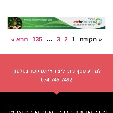
« הקודם
1
2
3
…
135
הבא »
למידע נוסף ניתן ליצור איתנו קשר בטלפון:
074-745-7492
פורטל החדשות המוביל במרחב הכפרי: קיבוצים,