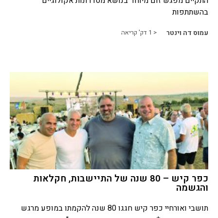
התקיים מפגש זום מיוחד בנושא מסדרונות אקולוגיים
בהשתתפות
עמוס דה וינטר
< 1
דק' קריאה
כפר קיש – 80 שנה של התיישבות, חקלאות
והגשמה
תושבי ואורחיי כפר קיש חגגו 80 שנה להקמתו במופע מרגש