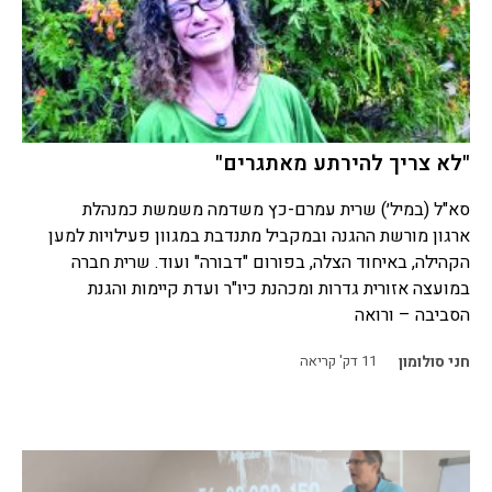
"לא צריך להירתע מאתגרים"
סא"ל (במיל׳) שרית עמרם-כץ משדמה משמשת כמנהלת
ארגון מורשת ההגנה ובמקביל מתנדבת במגוון פעילויות למען
הקהילה, באיחוד הצלה, בפורום "דבורה" ועוד. שרית חברה
במועצה אזורית גדרות ומכהנת כיו"ר ועדת קיימות והגנת
הסביבה – ורואה
חני סולומון
11
דק' קריאה