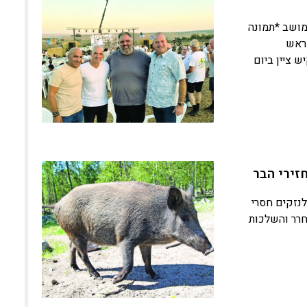
בשדות המושב *תמונה
 ראש
 ציין ביום
זירי הבר
לנזקים חסרי
 קצב רבייה מסחרר והשלכות