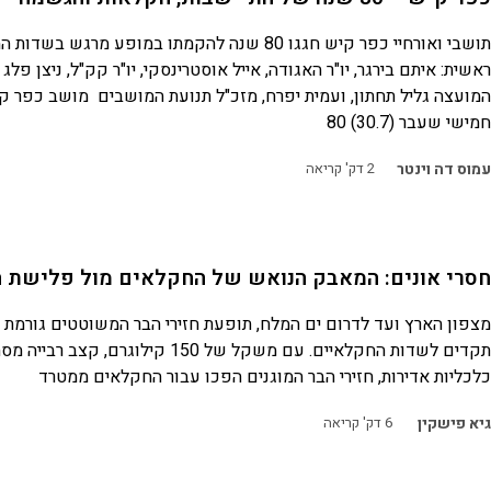
תושבי ואורחיי כפר קיש חגגו 80 שנה להקמתו במופע מרגש 
ראשית: איתם בירגר, יו"ר האגודה, אייל אוסטרינסקי, יו"ר קק"ל, ניצן פלג
המועצה גליל תחתון, ועמית יפרח, מזכ"ל תנועת המושבים מושב כפר קיש
חמישי שעבר (30.7) 80
עמוס דה וינטר
2
דק' קריאה
חסרי אונים: המאבק הנואש של החקלאים מול פלישת ח
מצפון הארץ ועד לדרום ים המלח, תופעת חזירי הבר המשוטטים גורמת 
תקדים לשדות החקלאיים. עם משקל של 150 קילוגרם,
כלכליות אדירות, חזירי הבר המוגנים הפכו עבור החקלאים ממטרד
גיא פישקין
6
דק' קריאה