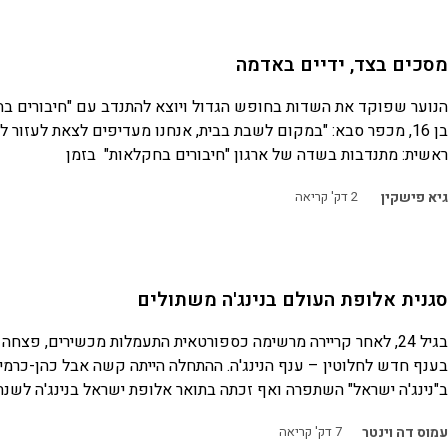
מסכים בצד, ידיים באדמה
הנוער שפוקד את השדות בחופש הגדול ויוצא להתנדב עם "חיבורים בח
בן 16, מכפר סבא: "במקום לשבת בבית, אנחנו מעדיפים לצאת לעזור 
ראשית: מתנדבות בשדה של ארגון "חיבורים בחקלאות" בזמן
גיא פישקין
2
דק' קריאה
סגנית אלופת העולם בנינג'ה משתולים
בגיל 24, לאחר קריירה מרשימה כספורטאית התעמלות מכשירים, פצחה
בענף חדש לחלוטין – ענף הנינג'ה. ההתחלה הייתה קשה אבל כהן-כר
ב"נינג'ה ישראל" השתפרה ואף זכתה בתואר אלופת ישראל בנינג'ה לשנת 2025
עמוס דה וינטר
7
דק' קריאה