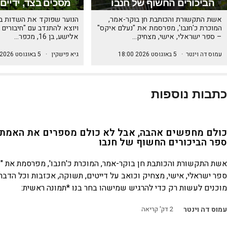
הביכורים החשוף של חנבו
מסכים בצד, ידיים
אשת התקשורת והכותבת חן בוקר-אמר,
הנוער שפוקד את השדות ב
המוכרת כ'חנבו', מפרסמת את "נעלם איקס"
ויוצא להתנדב עם "חיבורים 
– ספר ישראלי, אישי, מצחיק…
אלישע, בן 16, מכפר…
עמוס דה וינטר
·
5 באוגוסט 2026 18:00
גיא פישקין
·
5 באוגוסט 2026 17:58
כתבות נוספות
כולם מחפשים אהבה, אבל לא כולם מספרים את האמת 
ספר הביכורים החשוף של חנבו
אשת התקשורת והכותבת חן בוקר-אמר, המוכרת כ'חנבו', מפרסמת את "
ספר ישראלי, אישי, מצחיק וכואב על דייטים, תשוקה, אכזבות וכל הדבר
מוכנים לעשות רק כדי להרגיש שמישהו בחר בנו *תמונה ראשית:
עמוס דה וינטר
2
דק' קריאה