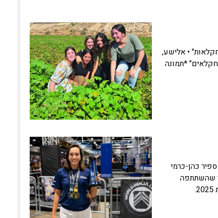
קלאות" • אלישע,
לחקלאים" *תמונה
 ספיר כהן-כרמי
מי שהשתתפה
.