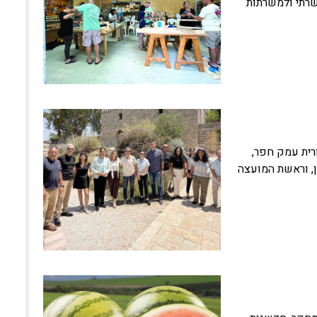
שרתי ולמשרתות
רית עמק חפר,
, וראשת המועצה