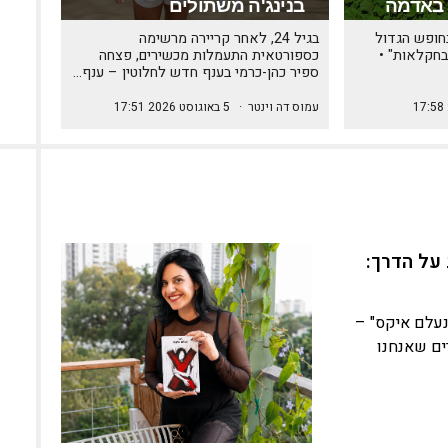
 באדמה
בנינג'ה משתולים
חופש הגדול
בגיל 24, לאחר קריירה מרשימה
בחקלאות" •
כספורטאית התעמלות מכשירים, פצחה
ספיר כהן-כרמי בענף חדש לחלוטין – ענף…
עמוס דה וינטר
·
5 באוגוסט 2026 17:51
על הדרך:
נעלם איקס" –
ים שאנחנו