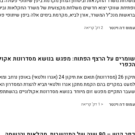
משלחת משרד החקלאות וביטחון המזון מקדמת ביפן שיתופי פעולה ב
ופתיחת שווקי יצוא חדשים משלחת מקצועית של משרד החקלאות וביטח
בראשות מנכ”ל המשרד, אורן לביא, מקדמת בימים אלה ביפן שיתופי פעו
עמוס דה וינטר
2
דק' קריאה
שומרים על הרצף הפתוח: מפגש בנושא מסדרונות אקול
הכפרי
תיקון 26 (מסדרונות) תואם את תיקון 24 (אגרו וולטאי) באו
למעט במקרים בהם הקמת מתקן אגרו וולטאי תביא להצרת המסדרון הא
שעבר התקיים מפגש זום מיוחד בנושא מסדרונות אקולוגיים בהשתתפו
עמוס דה וינטר
< 1
דק' קריאה
כפר קיש – 80 שנה של התיישבות, חקלאות והגשמה