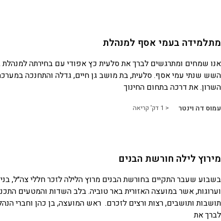
מתלמידה בעמי אסף למנהלת
אנו שמחים ומתרגשים לברך את סלעית כץ אפודי עם בחירתה למנהלת ב
השש שנתי עמי אסף. סלעית, בת מושב גן חיים, גדלה והתחנכה במערכת
השרון. את דרכה בתחום החינוך
עמוס דה וינטר
< 1
דק' קריאה
מירוץ לילה חורשת הבנים
בשבוע שעבר התקיים בחורשת הבנים מרוץ הלילה לזכר חללי צה״ל, בני 
וערוגות, אשר במועצה האזורית באר טוביה. בלב השדות והמטעים התכנ
תושבות ותושבים, רצות ורצים לזכרם. ראש המועצה, בן כהן וחברי הנהל
לברך את