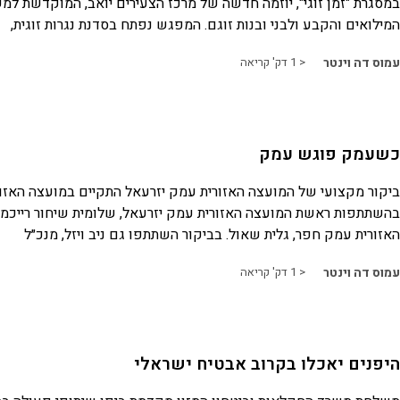
במסגרת "זמן זוגי", יוזמה חדשה של מרכז הצעירים יואב, המוקדשת למ
המילואים והקבע ולבני ובנות זוגם. המפגש נפתח בסדנת נגרות זוגית,
עמוס דה וינטר
< 1
דק' קריאה
כשעמק פוגש עמק
ביקור מקצועי של המועצה האזורית עמק יזרעאל התקיים במועצה האזו
בהשתתפות ראשת המועצה האזורית עמק יזרעאל, שלומית שיחור רייכמן
האזורית עמק חפר, גלית שאול. בביקור השתתפו גם ניב ויזל, מנכ״ל
עמוס דה וינטר
< 1
דק' קריאה
היפנים יאכלו בקרוב אבטיח ישראלי