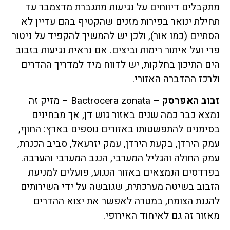
מתקבלים דיווחים על נגיעות מתגברת מדצמבר עד
תחילת ינואר בפירות מזנים שהקטיף בהם עדיין לא
הסתיים (כמו אור), ולכן יש להמשיך להקפיד על ניטור
פרי ועל איתור רימות וביצים. אם נראית נגיעות בזבוב
הים התיכון בחלקות, יש לדווח מיד למדריך ההדרים
ולרכז ההדברה האזורי.
זבוב האפרסק –
Bactrocera zonata – מזיק זה
נמצא כבר כמה שנים באזור גוש דן, אך מבחינים
בסימנים להתפשטותו באזורים נוספים בארץ: החוף,
עמק הירדן, בקעת הירדן, עמק יזרעאל, סביב הכנרת,
עמק החולה והגליל המערבי, הנגב המערבי והערבה.
בפרדסים הנמצאים באזור הנגוע, פועלים למניעת
הזבוב בשיטה מערכתית, שגובשה על ידי השירותים
להגנת הצומח, במטרה לאפשר את יצוא ההדרים
מאזור זה גם לאיחוד האירופי.