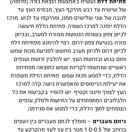
פתיחת דלת
נעשית באמצעות הוצאת גזרה (פרוסה)
של שישית עד רבע מהיקף העץ, מבסיס העץ עד
לגובה של שני שלישים ממנו, ומהיקפו עד לגזע. מרכז
הדלת יופנה למרכז השורה. פתיחת הדלת תיעשה
לכיוון צפון בשורות הנטועות ממזרח למערב, ובכיוון
מזרח בנטיעת צפון-דרום. רצוי להימנע מפתיחת דלת
לכיוון דרום ולכיוון מערב מחשש לפגיעת מכות שמש
וחום בגזע ובזרועות העץ. יש להלבין זרועות וענפים
ראשיים שנחשפו לקרינת שמש כתוצאה מפתיחת
הדלת, כדי למנוע מכות שמש. פתיחת הדלת משפרת
את יעילות הריסוסים ומאפשרת גישה קלה למרכז
העץ לצורך חיגור וקטיף. יש להסיר בקביעות את כל
הלבלובים המתפתחים על הזרועות ולסלק ענפים
הצומחים לתוך הדלת, כדי למנוע את סגירתה.
גיזום מעברים
– מומלץ לגזום מעברים בין העצים
ברוחב של 1.0-0.5 מטר בין עץ לעץ מהקרקע עד