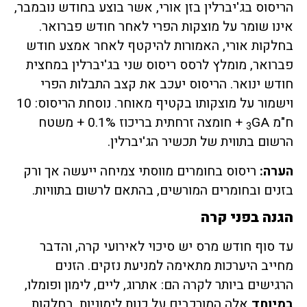
הריסוס בג'יברלין בזן אורי, אשר בוצע בחודש נובמבר,
אינו שומר על מוצקות הפרי לאחר חודש פברואר.
בחלקות אורי, האמורות להיקטף לאחר אמצע חודש
פברואר, מומלץ לרסס ריסוס שני בג'יברלין במחצית
חודש ינואר. הריסוס יעכב את קצב התבלות הפרי
וישמור על מוצקותו בקטיף מאוחר. נוסחת הריסוס: 10
ח"מ
GA + חומצה זרחתית בריכוז 0.1% + משטח
3
הרשום בתווית של תכשיר הג'יברלין.
הערה:
ריסוס בחומרים מווסתי צמיחה ייעשה אך ורק
בזנים ובחומרים המורשים, בהתאם לרשום בתוויות.
הגנה בפני קרה
עד סוף חודש מרס יש סיכוי לאירועי קרה, והדבר
מחייב היערכות מתאימה למניעת נזקים. הזנים
הרגישים ביותר לקרה הם: אתרוג, ליים, לימון ופומלו,
במיוחד
אלה המורכבים על כנות לימוניות. בחלקות