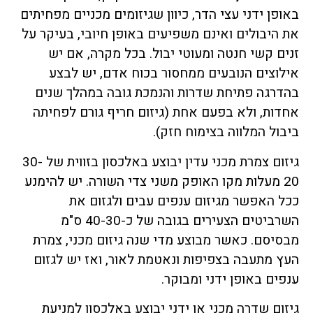
באופן ידני עצי הדר, כיוון שגיזומים מכניים מפחיתים
את היבולים ואינם משפיעים באופן חיובי, בעיקר על
זנים קשי חנטה ומעוטי יבול. בכל מקרה, אם יש
אילוצים הנובעים ממחסור בכוח אדם, יש לבצע
בהדרגה פתיחת שדרות והנמכת גובה במהלך שנים
אחדות, ולא בפעם אחת (גיזום חריף גורם לפחיתה
ביבול המלווה בצימוח חזק).
גיזום צמרת מכני עדין יבוצע באלכסון בזווית של 30-
20 מעלות מקו האופק משני צדי השורה. יש להימנע
ככל האפשר מגיזום ענפים עבים ולגזום את
השרביטים הצעירים בגובה של כ-40-30 ס"מ
מבסיסם. כאשר מבוצע מדי שנה גיזום מכני, צמרת
העץ מתעבה בצפיפות ונאטמת לאור, ואז יש לגזום
ענפים באופן ידני ומבוקר.
גיזום שדרה מכני או ידני יבוצע באלכסון למניעת