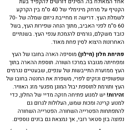
אחד המאולח בה. הסינים דורשים להקפיד בעת
הקטיף על מרחק מינימלי של 40 ס"מ בין הקרקע
לשמלת העץ. דרישה זו מחייבת גיזום שמלה של 70-
60 ס"מ לפני האביב, מתוך הנחה שפירות העץ, בשל
כובד משקלם, גורמים להנמכת ענפי העץ. בשנתיים
האחרונות היצוא לסין פחת מאוד.
פתיחת חלון (חילון)
מוסיפה הארה בחובו של העץ
ומפחיתה מגובהו במרכז השורה. תוספת ההארה בתוך
העץ ממזערת התייבשות של ענפים, שבעטיים נגרמים
שפשופים ונזקים לפרי, משפרת את החנטה בחובו של
העץ ותורמת לתוספת יבול המוגן מפגעי מזג האוויר.
זהירות!
יש למנוע פתיחה חזקה מדיי של החלון, כדי
למנוע קרינה ומכות שמש, העלולות לגרום גם
להתפתחות הפטרייה השחורה. הפטרייה השחורה
נפוצה בזן סטאר רובי, אך נמצאת גם בזנים נוספים.