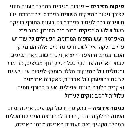
פיקוח מזיקים –
פיקוח מזיקים במהלך העונה חיוני
לצורך ניטור המזיקים השונים בפרדס ולהדברתם. יש
חשיבות רבה לניטור בפרדס גם בעונת החורף בעיקר
בשל שלושה מזיקים: זבוב הים התיכון, זבוב פרי
האפרסק ועש התפוח המדומה, הפעילים כל עוד יש
פרי בחלקה. אין לשכוח כי מזיקים אלה הם מזיקי
הסגר במרבית מיעדי היצוא, ולכן חשוב מאוד שיגיע
לבתי האריזה פרי נקי ככל הניתן וחף מביצים, מרימות
ומזחלים של המזיקים הללו. מומלץ לפקוח עין ולשים
לב גם להופעתן של אקריות, כאקרית ארגמנית
ואקרית חלודה בזנים אפילים, אשר בחורף חמים
עלולות להסב נזקים לגידול.
כנימה אדומה
– בתקופה זו של קטיפים, אריזה וסיום
העונה בחלק מהזנים, חשוב לבחון את הפרי שבמכלים
במהלך הקטיף ואת תעודות האריזה מבתי האריזה,