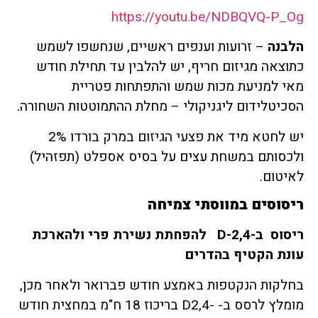
https://youtu.be/NDBQVQ-P_Og
הלבנה
– זרועות וענפים ראשיים, שנחשפו לשמש
כתוצאה מגיזום חריף, יש להלבין עד תחילת חודש
מאי למניעת מכות שמש והתפתחות פטריית
הסכיטלידום ליגניקולי – מחלת ההתמוטטות השחורה.
יש לחטא מיד את פצעי הגיזום במרק בורדו 2%
ולכסותם במשחת עצים על בסיס אספלט (תפזהיל)
לאיטום.
ריסוסים במווסתי צמיחה
ריסוס ב-
2,4-D
להפחתת נשירת פרי ולהארכת
עונת הקטיף בהדרים
בחלקות הנקטפות באמצע חודש פברואר ולאחר מכן,
מומלץ לרסס ב- -D2,4 בריכוז 18 ח"מ במחצית חודש