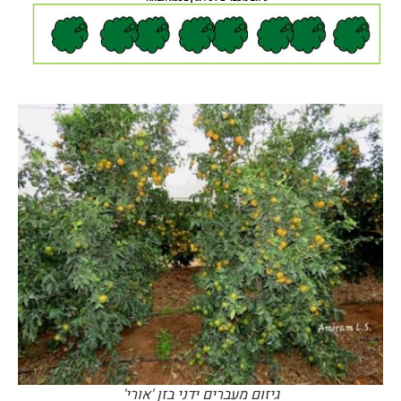
גיזום מעברים ידני בזן 'אורי'