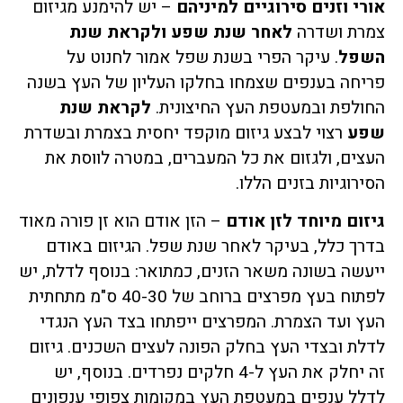
אורי וזנים סירוגיים למיניהם
– יש להימנע מגיזום
צמרת ושדרה
לאחר שנת שפע ולקראת שנת
השפל
. עיקר הפרי בשנת שפל אמור לחנוט על
פריחה בענפים שצמחו בחלקו העליון של העץ בשנה
החולפת ובמעטפת העץ החיצונית.
לקראת שנת
שפע
רצוי לבצע גיזום מוקפד יחסית בצמרת ובשדרת
העצים, ולגזום את כל המעברים, במטרה לווסת את
הסירוגיות בזנים הללו.
גיזום מיוחד לזן אודם
– הזן אודם הוא זן פורה מאוד
בדרך כלל, בעיקר לאחר שנת שפל. הגיזום באודם
ייעשה בשונה משאר הזנים, כמתואר: בנוסף לדלת, יש
לפתוח בעץ מפרצים ברוחב של 40-30 ס"מ מתחתית
העץ ועד הצמרת. המפרצים ייפתחו בצד העץ הנגדי
לדלת ובצדי העץ בחלק הפונה לעצים השכנים. גיזום
זה יחלק את העץ ל-4 חלקים נפרדים. בנוסף, יש
לדלל ענפים במעטפת העץ במקומות צפופי ענפונים