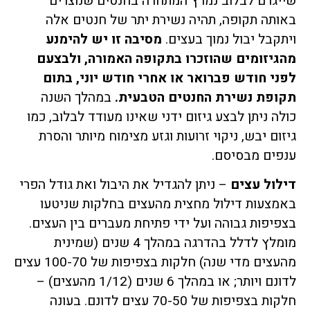
שייגרם לבלוב נמרץ המתחרה בחנטים שנוצרים
באותה תקופה, תהיה נשירת יתר של חנטים אלה
ויתקבל יבול נמוך בעצים.
מסיבה זו יש להימנע
מהגיזומים שהוזכרו בתקופה האמורה, ולבצעם
לפני חודש פברואר או אחרי חודש יוני, בתום
תקופת נשירת החנטים הטבעית.
במהלך השנה
כולה ניתן לבצע גיזום ידני שאינו מעודד לבלוב, כמו
גיזום יבש, ניקוי זרועות וגזע מצימוח מיותר והסרת
ענפים מבסיסם.
דילול עצים
– ניתן להגדיל את היבול ואת גודל הפרי
באמצעות דילול מחצית מהעצים בחלקות שניטעו
בצפיפות גבוהה ועל ידי פתיחת מעברים בין העצים.
מומלץ לדלל בהדרגה במהלך 4 שנים (שמינית
מהעצים מדי שנה) חלקות בצפיפות של 100-70 עצים
לדונם ויותר; או במהלך 6 שנים (1/12 מהעצים) –
חלקות בצפיפות של 70-50 עצים לדונם. בעונה