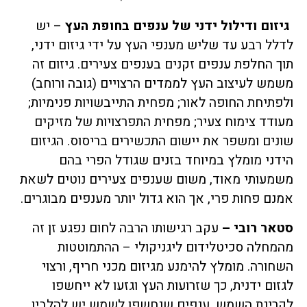
גיזום ודילול ידני של ענפים בחופת העץ
– יש
לדלל רבע עד שליש מענפי העץ על ידי גיזום ידני,
תוך החלפת ענפים זקנים בענפים צעירים. גיזום זה
משמש לעיצוב העץ לממדים הרצויים (גובה ורוחב)
ולפתיחת החופה לאור; מפחית התייבשויות פנימיות;
מעודד צימוח צעיר; מפחית התפרצויות של מזיקים
שונים ומשפר את יישום התכשירים בריסוס. הגיזום
הידני מומלץ במיוחד בזנים שגודל הפרי בהם
משמעותי מאוד, משום שענפים צעירים נוטים לשאת
אמנם פחות פרי, אך הוא גדול יותר מענפים מבוגרים.
סטאר רובי –
עקב רגישותו הרבה לחום נפגע זן זה
מהמחלה סכיטלידום ליגניקולי – ההתמוטטות
השחורה. מומלץ להימנע מגיזום מכני חריף, ורצוי
לגזום ידנית, כך שזרועות העץ וגזעו לא ייחשפו
לקרינת השמש. ענפים שנחשפו לשמש יש להלבין