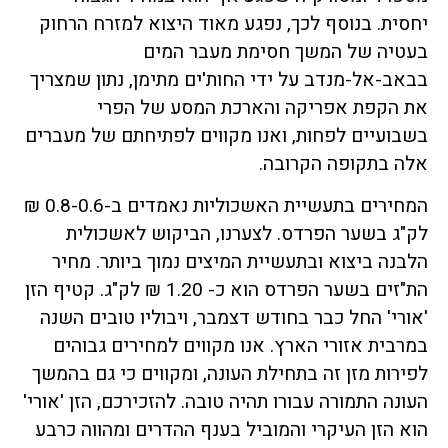
יחסית. בנוסף לכך, נפגע מאוד היצוא למזרח הרחוק
בעטיה של המשך חסימת מעבר המים
בבאב-אל-מנדב על ידי החות'ים מתימן, נתון שמצריך
את הקפת אפריקה והארכת המסע של הפרי
בשבועיים לפחות, ואנו מקווים לפתיחתם של מעברים
אלה בתקופה הקרובה.
המחירים בתעשיית האשכוליות נאמדים ב-0.8-0.6 ₪
לק"ג בשער הפרדס. לצערנו, הביקוש לאשכולית
הלבנה ביצוא ובתעשיית המיצים נמוך ביותר. מחיר
הת"זים בשער הפרדס הוא כ- 1.20 ₪ לק"ג. קטיף הזן
'אורי' החל כבר בחודש דצמבר, ויבוליו טובים השנה
במרבית אזורי הארץ. אנו מקווים למחירים גבוהים
לפירות מזן זה בתחילת העונה, ומקווים כי גם בהמשך
העונה התמורה עבורו תהיה טובה. להזכירכם, הזן 'אורי'
הוא הזן העיקרי והמוביל בענף ההדרים ומהווה כרבע