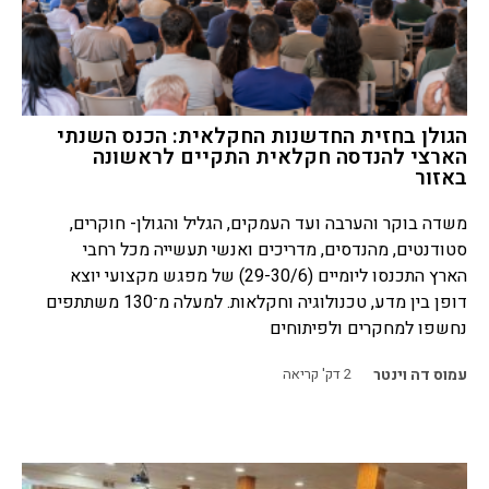
הגולן בחזית החדשנות החקלאית: הכנס השנתי
הארצי להנדסה חקלאית התקיים לראשונה
באזור
משדה בוקר והערבה ועד העמקים, הגליל והגולן- חוקרים,
סטודנטים, מהנדסים, מדריכים ואנשי תעשייה מכל רחבי
הארץ התכנסו ליומיים (29-30/6) של מפגש מקצועי יוצא
דופן בין מדע, טכנולוגיה וחקלאות. למעלה מ־130 משתתפים
נחשפו למחקרים ולפיתוחים
עמוס דה וינטר
2
דק' קריאה