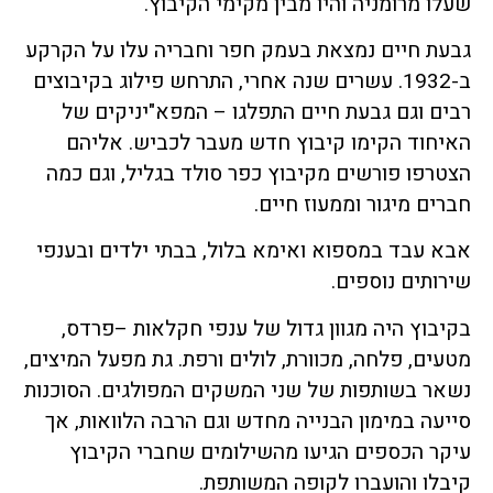
שעלו מרומניה והיו מבין מקימי הקיבוץ.
גבעת חיים נמצאת בעמק חפר וחבריה עלו על הקרקע
ב-1932. עשרים שנה אחרי, התרחש פילוג בקיבוצים
רבים וגם גבעת חיים התפלגו – המפא"יניקים של
האיחוד הקימו קיבוץ חדש מעבר לכביש. אליהם
הצטרפו פורשים מקיבוץ כפר סולד בגליל, וגם כמה
חברים מיגור וממעוז חיים.
אבא עבד במספוא ואימא בלול, בבתי ילדים ובענפי
שירותים נוספים.
בקיבוץ היה מגוון גדול של ענפי חקלאות –פרדס,
מטעים, פלחה, מכוורת, לולים ורפת. גת מפעל המיצים,
נשאר בשותפות של שני המשקים המפולגים. הסוכנות
סייעה במימון הבנייה מחדש וגם הרבה הלוואות, אך
עיקר הכספים הגיעו מהשילומים שחברי הקיבוץ
קיבלו והועברו לקופה המשותפת.