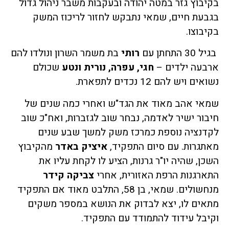
בקיבוץ גזר במטה יהודה ובעקבות משבר ניהול גדול
בגבעת חיים, שמאי נתבקש לחזור לריכוז המשק
בקיבוצו.
בגיל 30 התחתן עם
רותי
בת משמר השרון ונולדו להם
ארבעה ילדים –
חגי, עפרה, נורית ונטע
שכולם
נשואים ויש להם 12 נכדים לתפארת.
שמאי אהב מאוד את הגד"ש ואחרי כמה שנים של
חיבור ישיר לאדמה, נבחר שוב לגזברות, ואח"כ שוב
לקדנציה נוספת כמרכז משק למשך שבע שנים
מאתגרות. עם סיום התפקיד,
איציק באדר
מהקיבוץ
השכן, שהיה יו"ר גרנות, הציע לו לקחת עליו את
התארגנות הרפת האזורית, אחרי
צביקה קידר
מנחשולים. שמאי, בן 58, התלבט מאוד אם התפקיד
מתאים לו, יצא לבדוק את הנושא במספר משקים
וקיבל עידוד להתמודד עם התפקיד.