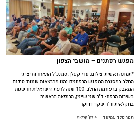
מפגש רפתנים – מושבי הצפון
*תמונה ראשית: צילום: עדי קפלן, סמנכ"ל התאחדות יצרני
החלב במסגרת המפגש הרפתנים נהנו מהרצאות שונות: סיכום
המאבק ברפורמת החלב, 100 שנה לרפת הישראלית חדשנות
בשירות הרפת- ד"ר שני שיינין, הרופאה הראשית
בחקלאית,וד"ר שקד דרוקר
תמר פלד עמיעד
4
דק' קריאה