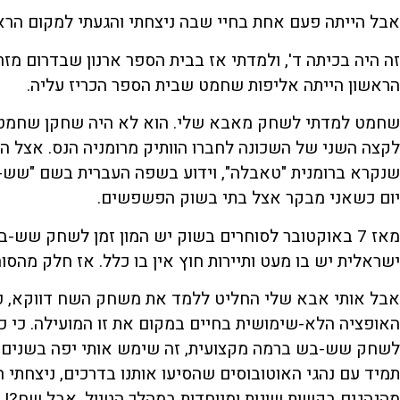
אבל הייתה פעם אחת בחיי שבה ניצחתי והגעתי למקום הרא
זה היה בכיתה ד', ולמדתי אז בבית הספר ארנון שבדרום מז
הראשון הייתה אליפות שחמט שבית הספר הכריז עליה.
שחמט למדתי לשחק מאבא שלי. הוא לא היה שחקן שחמט מע
לקצה השני של השכונה לחברו הוותיק מרומניה הנס. אצל ה
שנקרא ברומנית "טאבלה", וידוע בשפה העברית בשם "שש-ב
יום כשאני מבקר אצל בתי בשוק הפשפשים.
מאז 7 באוקטובר לסוחרים בשוק יש המון זמן לשחק שש-
ישראלית יש בו מעט ותיירות חוץ אין בו כלל. אז חלק מה
אבל אותי אבא שלי החליט ללמד את משחק השח דווקא, כי
האופציה הלא-שימושית בחיים במקום את זו המועילה. כי 
לשחק שש-בש ברמה מקצועית, זה שימש אותי יפה בשנים שה
תמיד עם נהגי האוטובוסים שהסיעו אותנו בדרכים, ניצחתי 
מהנהגים בקשות שונות ומיוחדות במהלך הטיול, אבל שח?! מ