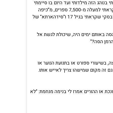
 בנוהג הזה מילדותי ועד היום בו סיימתי
את השירות הצבאי. אני מניח שעד אמצע שנות ה-20 שלי קראתי למעלה מ-7,500 ספרים, מ"כיפה
אדומה" ו"גד ואפונת הפלא" ועד "החטא ועונשו" של דוסטוייבסקי שקראתי בגיל 17 ו"סידהארתא" של
הסה באותם ימים היה, שיכולת לגשת אל
הרמן הסה?"
, בשיעורי ספורט או בתנועת הנוער או
גם זה מקום שמישהו צריך לאייש אותו.
כת או ההורים אמרו לי בנימה מנחמת: "לא