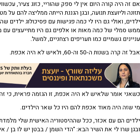
אם זה היה קורה היום אין לי ספק שהוריי, כזוג צעיר, עכשווי
תזונה וליועצת תנועה, ובגן הגננת הייתה ממליצה להם על
ילדים, ואולי גם היו לי כמה פגישות עם פסיכולוג ילדים ש
ממש סמלי של כמה מאות או אלפים גם היו מתייעצים עם מו
עניינים גשמיים כמו תעריפים רצחניים, למשל.
אבל זה קרה בשנות ה-50 וה-60, ולאיש לא היה אכפת.
כשאני אומר שלאיש לא היה אכפת, זו הגזמה פראית, כי זה 
מי שזה היה מאוד אכפת להם היו כל שאר הילדים.
ילדים הם עם אכזר, ככל שההיסטוריה האישית שלי מלמדת. 
ובגן שרו לי את השיר הבא: "הדי השמן / בבטן יש לו בן / אי