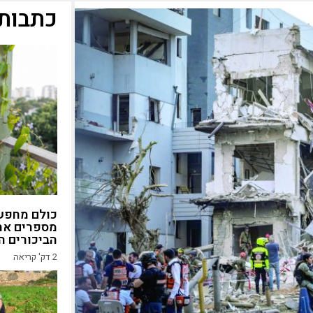
כתבות 
כולם מחפשי
מספרים את
הביכורים ה
2
דק' קריאה