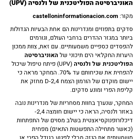
האוניברסיטה הפוליטכנית של ולנסיה (
UPV
)
מקור:
castelloninformationacion.com
סדקים בתפוזים ומנדרינות הם אחת הבעיות הגדולות
ביותר במגזר ההדרים ברחבי העולם, וגורמים
להפסדים כספיים משמעותיים. עם זאת, צוות ממכון
היערות החקלאי הים תיכוני של
האוניברסיטה
הפוליטכנית של ולנסיה
(UPV) פיתח טיפול שיכול
להפחית את שכיחותם עד 70%. המחקר מראה כי
יישום מוקדם של הורמון הצמח 2,4-D מחזק את
קליפת הפרי ומונע סדקים.
המחקר, שנערך בחוות מסחריות של מנדרינות נובה
באזור ולנסיה, הראה כי יישום חומצה 2,4-
דיכלורופנוקסיאצטית בשלב מסוים של התפתחות
(כאשר מתחילה התפשטות התאים) מפחית
משמעותית את הנזק מבלי לפגוע בגודל הפרי או