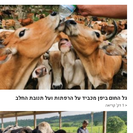
גל החום ביפן מכביד על הרפתות ועל תנובת החלב
< 1
דק' קריאה