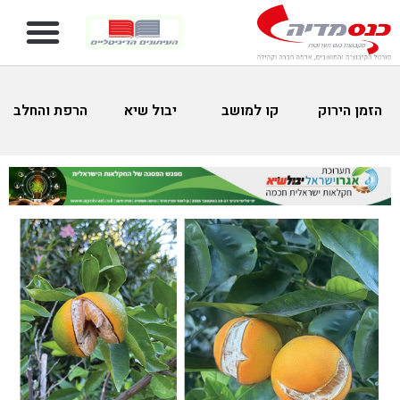
הזמן הירוק
קו למושב
יבול שיא
הרפת והחלב