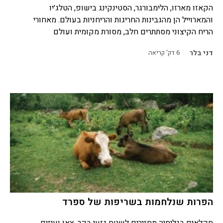
הקאזו מארזו, הלימבורגר, הסטינקינג בישופ, הטלג׳יו
והמארוייל הן מהגבינות החריגות והריחניות בעולם. מאחורי
הריח הקיצוני מסתתרים חלב, מסורת מקומית ועולם
דני בלר
6
דק' קריאה
הפרות שנלחמות בשריפות של ספרד
חקלאים בגליסיה מחזירים לשטח גזעי בקר, צאן ועיזים