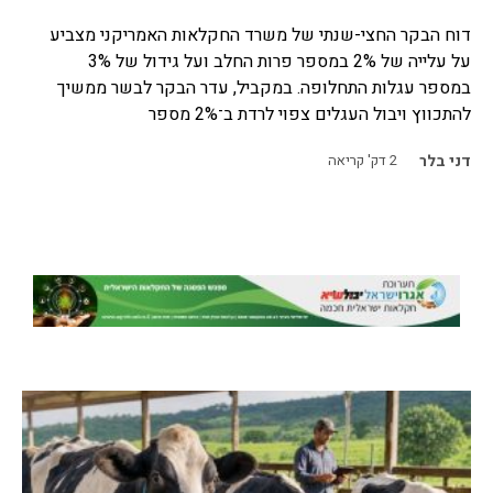
דוח הבקר החצי-שנתי של משרד החקלאות האמריקני מצביע
על עלייה של 2% במספר פרות החלב ועל גידול של 3%
במספר עגלות התחלופה. במקביל, עדר הבקר לבשר ממשיך
להתכווץ ויבול העגלים צפוי לרדת ב־2% מספר
דני בלר
2
דק' קריאה