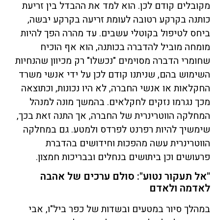
מקובלים קודם לכן. הוא למד את ההבדל בין זריעת
כותנה בקרקע רטובה לעומת זריעה בקרקע יבשה,
ביחס לטיפול בקוטלי עשבים. עד מהרה הפך להיות
מומחה מוביל להדברה בכותנה, הוא אף הוכיח
שחומרי הדברה מסוימים "נכשלו" רק מכיוון שהנחיות
השימוש בהם, שניתנו קודם לכן על ידי אנשי משרד
החקלאות או אנשי החברה, לא היו נכונות, וכתוצאה
מכך נגרמו נזקים לחקלאים. בהמשך מונה למנהל
המחלקה הווטרינרית של החברה, אך התנה זאת בכך,
שימשיך להיות רפרנט לפרדס ולמטע. גם במחלקה
הווטרינרית עשה מהפכות וחידושים בהדברת
פרעושים וכן ביתושים בנחלים ובבריכות חמצון.
"אל תעקור נטוע": סולם ערכים של אהבה
לאדמה ולאדם
במהלך סיור במטעים ובשדות של כפר ביל"ו, אבי