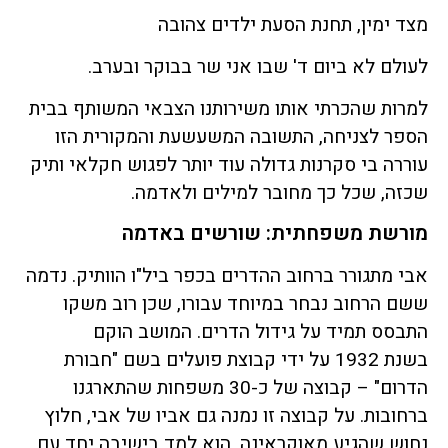
מצד ימין, תחנת הסעת ילדים צהובה
לעולם לא ביום ד' שבו אני שר בבוקר ובערב.
למרות שהכרתי אותו משירותנו הצבאי המשותף בבית
הספר לצניחה, התשובה המשעשעת והמקורית הזו
עוררה בי סקרנות גדולה עוד יותר לפגוש חקלאי ותיק
שכזה, שכל כך מחובר למילים ולאדמה.
מורשת משפחתית: שורשים באדמה
אבי מתגורר ברחוב ההדרים בכפר ביל"ו הוותיק. נדמה
ששם הרחוב נבחר במיוחד עבורו, שכן רוב משקו
התבסס תמיד על גידול הדרים. המושב הוקם
בשנת 1932 על ידי קבוצת פועלים בשם "חבורת
הדרום" – קבוצה של כ-30 משפחות שהתארגנו
ברחובות. על קבוצה זו נמנה גם אביו של אבי, חלוץ
נחוש שהגיע מאוקראינה. הוא למד בישיבה יחד עם