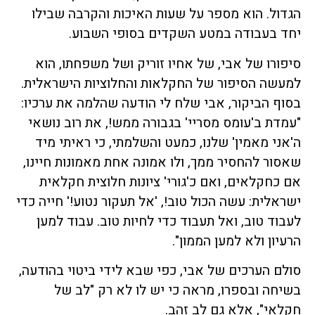
הגדול. הוא מספר על שעות האיכות והקרבה שבילו
יחד בעבודה במטע השקדים בסופי השבוע.
סיפורו של אבי, של אחיו זוריק ושל משפחתו, הוא
למעשה הסיפור של החקלאות והחלוציות הישראלית.
בסוף הביקור, אבי שלח לי הודעה שהלמה את ערכיו:
"עמדת ב'עומס מסריי' בגבורה ממש!, את רוב נושאי
ה'אני מאמין' שלנו, כמעט והשלמתי, כי ראיתי מיד
שאסור להחסיר ממך, ולו אמונה אחת מאמונות חיינו,
אם כחקלאים, ואם כ'גורי' ציונות חלוצית חקלאית
ישראלית: עשה הכול טוב!, 'אל תעקור נטוע!' חייה כדי
לעבוד טוב, ואל תעבוד כדי לחיות טוב. עבוד למען
הרעיון ולא למען הממון".
סולם הערכים של אבי, כפי שבא לידי ביטוי בהודעה,
בשיחה ובספרו, מראה כי יש לו לא רק "לב של
חקלאי", אלא גם לב זהב.