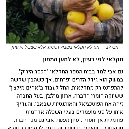
אבי לב – אני לא חקלאי בשביל הממון, אלא בשביל הרעיון
חקלאי לפי רעיון, לא למען הממון
גם אבי למד בבית הספר החקלאי "הכפר הירוק".
במשק הוא גידל הדרים ופרחים, אך כשהבין שקשה
להתפרנס רק מחקלאות, החל לעבוד ב"אחים מילצ'ן"
ששווקה חומרי הדברה. ארנון מילצ'ן, בעל החברה,
זיהה את הפוטנציאל והאותנטיות שבאבי, והעדיף
אותו על פני מועמדים בעלי השכלה אקדמית
פורמלית אך חסרי ניסיון מעשי. אבי גם מכר חברת
טרקטורים שהייתה ברשותו, והכניסה לו ממון רב שלא