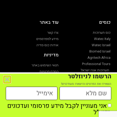
כנסים
עוד באתר
כנס תערוכות
צרו קשר
Watec Italy
מידע למפרסמים
Watec Israel
אודות כנס-מדיה
Biomed Israel
מדיניות
Agritech Africa
Professional Tours
תנאי השימוש באתר
תערוכות אגרו ישראל
הסכם פרטיות
הרשמו לניוזלטר
תערוכת חקלאות
הצהרת נגישות
השאירו את הפרטים והישארו מעודכנים!
אני מעוניין לקבל מידע פרסומי ועדכונים
כל הזכויות שמורות לכנס מדיה מקבוצת כנס תערוכות -2021
בדוא"ל