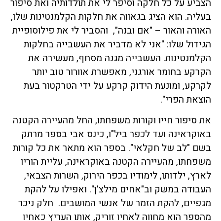
הצביע על כל חלקה וסיפר לי את תולדותיה ואת סיפור
בעליה. הוא הציג בגאווה את חלקות הקלמנטינות שלו,
האורה והאור – "אם ובנה", והסביר לי את פילוסופיית
הגידול שלו: "אני לא מדביר את העשבייה בחלקות
הקלמנטינות. העשבייה מגנה מסחף, מעשירה את
הקרקע בחומר אורגני, מאפשרת אוורור טוב יותר
לקרקע, ומונעת הידוק קרקע על ידי הטרקטור בעת
הוצאת הפרי".
את סיפור חייו וקורות משפחתו, החל מהעיירה הקטנה
באוקראינה ועד לכפר ביל"ו, כינס אבי בספר מרתק
בשם "לב של חקלאי". בספר הוא מתאר את כל קורות
משפחתו, מהעיירה הקטנה באוקראינה, עליית הוריו
לארץ, ילדותו, לימודיו בכפר הירוק, השרות הצבאי,
העבודה במשק וב"אחים מילצ'ן". ואפילו על להקת
מגפיים, להקת הזמר של אנשי המושבים. חלק ניכר
מהספר הוא מחווה לאחיו זוריק, אותו העריץ כאחיו