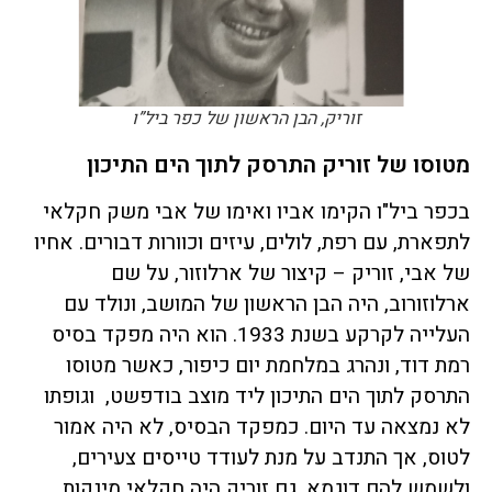
זוריק, הבן הראשון של כפר ביל”ו
מטוסו של זוריק התרסק לתוך הים התיכון
בכפר ביל"ו הקימו אביו ואימו של אבי משק חקלאי
לתפארת, עם רפת, לולים, עיזים וכוורות דבורים. אחיו
של אבי, זוריק – קיצור של ארלוזור, על שם
ארלוזורוב, היה הבן הראשון של המושב, ונולד עם
העלייה לקרקע בשנת 1933. הוא היה מפקד בסיס
רמת דוד, ונהרג במלחמת יום כיפור, כאשר מטוסו
התרסק לתוך הים התיכון ליד מוצב בודפשט, וגופתו
לא נמצאה עד היום. כמפקד הבסיס, לא היה אמור
לטוס, אך התנדב על מנת לעודד טייסים צעירים,
ולשמש להם דוגמא. גם זוריק היה חקלאי מינקות.