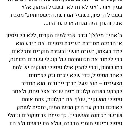
עניין אותו. "אני לא חקלאי בשביל הממון, אלא
בשביל הרעיון, בשביל המורשת המשפחתית," מסביר
אבי, והערך הזה מנחה אותו עד היום.
ב"אחים מילצ'ן" נזרק אבי למים הקרים, ללא כל ניסיון
או הדרכה מסודרת בעריכת ניסויים. את הידע הוא
למד בעצמו, בעזרת חושיו ובעזרת חוקרים וחקלאים.
כדי ללמוד את תכונותיהם של קוטלי עשבים בכותנה,
כמו כותורן, וכדי להבין אילו טיפולי השקיה יש לתת
לאחר הטיפול, כדי שלא ייגרם נזק לצמחים
הצעירים – הוא פעל בדרך ייחודית. הוא החדיר
לקרקע בשדה קלונות מפח שיצר אצל פחח, ולאחר
טיפולי ההשקיה, שלף את הקלונות, פתח אותם
לאורכם ובדק עד היכן הגיעו המים, יחסית לעומק
שורשי הכותנה והעשבים. כך פיתח פרוטוקולים ונוהלי
טיפול ומינוני חומרי הדברה, שלא היו ידועים ולא היו