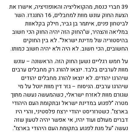
39 חברי כנסת, מהקואליציה והאופוזיציה, אישרו את
הצעת החוק עונש מוות למחבלים, 16 התנגדו. השר
לביטחון פנים, איתמר בן גביר, חילק בקלאוות
במליאה והצהיר, ש"החוק הזה יהיה החוק הכי חשוב
בהיסטוריה של מדינת ישראל". לא בין החוקים
החשובים, הכי חשוב. לא היה ולא יהיה חשוב כמותו.
על חמש רגליים נשען החוק הזה. הראשונה – עונש
מוות לערבים בלבד. יוצאו להורג רק מחבלים ערבים
שיהרגו יהודים. לא יוצאו להורג מחבלים יהודים
שיהרגו ערבים. הניסוח – גזר דין מוות יוטל על מי
שגורם מוות לאזרח ישראלי, כשהמעשה נעשה מתוך
מטרה "לפגוע במדינת ישראל ובתקומת העם היהודי
בארצו". כשטרוריסט יהודי ירצח פלסטיני, והרי היו
דברים מעולם ועוד יהיו, אי אפשר יהיה לטעון שזה
נעשה "על מנת לפגוע בתקומת העם היהודי בארצו".