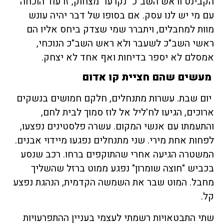
הקבינט וראש השב"כ "נקרעו" מצחוק, זו עוד הוכחה
עם מי יש לנו עסק. אם בסופו של דבר יהיה עונש
מוות למחבלים, ויתברר שמי שצדק ביחס אליו הם
ראשי השב"כ לשעבר ולא ראש השב"כ הנוכחי,
אמסלם לא יספר בדיחות ואף אחד לא יצחק.
מעשים שהם חציית קו אדום
יום שבת. עשרות מתנחלים, חלקם חמושים בנשקים
ארוכים, הגיעו לח'ליל אל לוז סמוך לבית לחם,
והתעמתו עם אנשי המקום. עשרה פלסטינים נפצעו,
לפחות אחת מירי. שני מתנחלים נפגעו מיידוי אבנים.
המשטרה הגיעה אחרי שהתוקפים ברחו. רכב שנסע
בכביש "חוצה שומרון" נפגע ממוט ברזל שהשליך
מחבל. המוט שבר את השמשה הקדמית, הנהגת נפצע
קל.
שתי התבטאויות רשמתי לעצמי בעניין ההתפרעויות