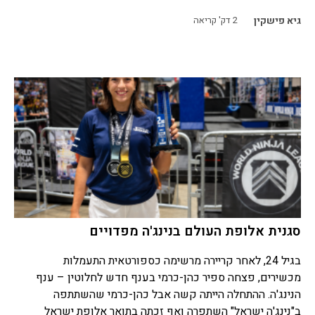
גיא פישקין
2
דק' קריאה
סגנית אלופת העולם בנינג'ה מפדויים
בגיל 24, לאחר קריירה מרשימה כספורטאית התעמלות
מכשירים, פצחה ספיר כהן-כרמי בענף חדש לחלוטין – ענף
הנינג'ה. ההתחלה הייתה קשה אבל כהן-כרמי שהשתתפה
ב"נינג'ה ישראל" השתפרה ואף זכתה בתואר אלופת ישראל