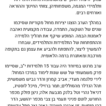
ותלמידי המגמה, משפחותיהן, צוותי החינוך וההוראה
ואורחים רבים.
במהלך הערב הוצגו יצירות מחול מקוריות שסיכמו
שנים של השקעה, התמדה, עבודה מקצועית ואהבה
לאמנות הבמה. המופע שיקף את תהליך הלמידה
וההתפתחות של התלמידות והתלמידים, שבחרו
להמשיך ליצור, להתפתח ולהביע את עצמן גם בתקופה
מורכבת ומאתגרת ברמה הלאומית.
ערב מרגש במיוחד היה עבור 15 תלמידות י"ב, שסיימו
פרק משמעותי של שש שנות לימוד במרכז המחול:
לירי פלגמה מעדי; אביב קמרון והדר גביש משמשית;
תהל הנדלר מהסוללים; תמר ברזילי, מיכל לוסטיג,
דניאל נהרי וטל בלנק מגבעת אלה; ניצן פולק מכפר
החורש; לוטם פניני ונעמי בן צבי מכפר יהושע; הדר
כהן מיפעת; זיו אבנרי משריד; גאיה נצר מתל עדשים;