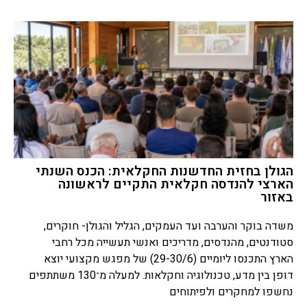
הגולן בחזית החדשנות החקלאית: הכנס השנתי
הארצי להנדסה חקלאית התקיים לראשונה
באזור
משדה בוקר והערבה ועד העמקים, הגליל והגולן- חוקרים,
סטודנטים, מהנדסים, מדריכים ואנשי תעשייה מכל רחבי
הארץ התכנסו ליומיים (29-30/6) של מפגש מקצועי יוצא
דופן בין מדע, טכנולוגיה וחקלאות. למעלה מ־130 משתתפים
נחשפו למחקרים ולפיתוחים