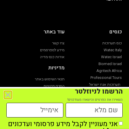
כנסים
עוד באתר
כנס תערוכות
צרו קשר
Watec Italy
מידע למפרסמים
Watec Israel
אודות כנס-מדיה
Biomed Israel
מדיניות
Agritech Africa
Professional Tours
תנאי השימוש באתר
תערוכות אגרו ישראל
הסכם פרטיות
הרשמו לניוזלטר
תערוכת חקלאות
הצהרת נגישות
השאירו את הפרטים והישארו מעודכנים!
אני מעוניין לקבל מידע פרסומי ועדכונים
כל הזכויות שמורות לכנס מדיה מקבוצת כנס תערוכות -2021