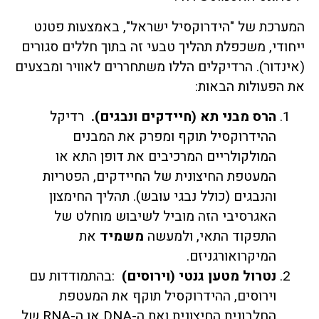
המערכת של "הידרוקסיל ישראל", באמצעות פטנט
ייחודי, משכפלת תהליך טבעי זה בתוך חללים סגורים
(אינדור). הרדיקלים הללו משתחררים לאוויר ומבצעים
את הפעולות הבאות:
הרס מבני תא (חיידקים ונבגים).
רדיקל
ההידרוקסיל תוקף ומפרק את המבנים
המולקולריים המרכיבים את דופן התא או
המעטפת החיצונית של החיידקים, הפטריות
והנבגים (כולל נבגי עובש). תהליך החימצון
האגרסיבי הזה מוביל לשיבוש מוחלט של
התפקוד התאי, ולמעשה
משמיד
את
המיקרואורגניזם.
נטרול מטען גנטי (וירוסים)
:בהתמודדות עם
וירוסים, ההידרוקסיל תוקף את המעטפת
החלבונית החיצונית ואת ה-DNA או ה-RNA של