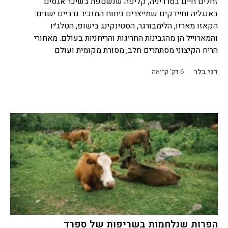
זחלים חיים בסרדיניה, קליפה שנשטפת בשיכר אגסים
באנגליה וחיידקים שמייצרים ניחוח המזכיר גרביים ישנים:
הקאזו מארזו, הלימבורגר, הסטינקינג בישופ, הטלג׳יו
והמארוייל הן מהגבינות החריגות והריחניות בעולם. מאחורי
הריח הקיצוני מסתתרים חלב, מסורת מקומית ועולם
דני בלר
6
דק' קריאה
הפרות שנלחמות בשריפות של ספרד