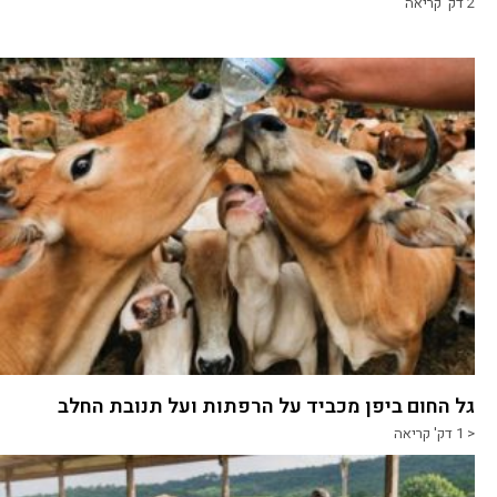
2
דק' קריאה
גל החום ביפן מכביד על הרפתות ועל תנובת החלב
< 1
דק' קריאה