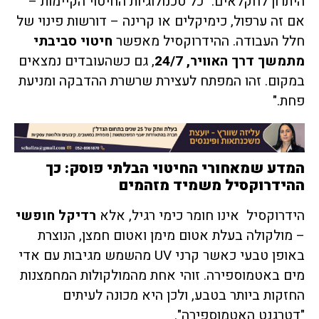
היתרון לחקלאים: "כל טכנולוגיות החיטוי הקיימות –
אם זה ערפול, כימיקלים או קרינה – דורשות פינוי של
חלל העבודה. ההידרוקסיל מאפשר
חיטוי סביבתי
מתמשך דרך האוויר, 24/7
, גם כשהעובדים נמצאים
במקום. זהו המפתח לעצירת שרשרת ההדבקה ומניעת
פחת."
המדע שמאחורי החיטוי הבלתי פוסק: כך
ההידרוקסיל משמיד מזהמים
הידרוקסיל אינו חומר כימי רגיל, אלא
רדיקל חופשי
– מולקולה בעלת אטום מימן ואטום חמצן, הנוצרת
באופן טבעי כאשר קרני UV מהשמש מגיבות עם אדי
מים באטמוספירה. זוהי אחת מהמולקולות המחמצנות
החזקות ביותר בטבע, ולכן היא מכונה לעיתים
"דטרגנט האטמוספירה".