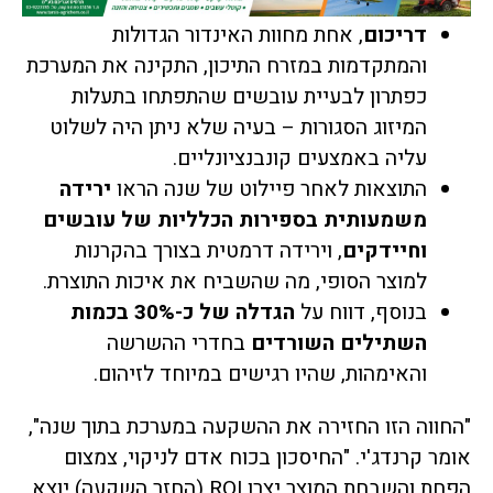
דריכום
, אחת מחוות האינדור הגדולות
והמתקדמות במזרח התיכון, התקינה את המערכת
כפתרון לבעיית עובשים שהתפתחו בתעלות
המיזוג הסגורות – בעיה שלא ניתן היה לשלוט
עליה באמצעים קונבנציונליים.
התוצאות לאחר פיילוט של שנה הראו
ירידה
משמעותית בספירות הכלליות של עובשים
וחיידקים
, וירידה דרמטית בצורך בהקרנות
למוצר הסופי, מה שהשביח את איכות התוצרת.
בנוסף, דווח על
הגדלה של כ-30% בכמות
השתילים השורדים
בחדרי ההשרשה
והאימהות, שהיו רגישים במיוחד לזיהום.
"החווה הזו החזירה את ההשקעה במערכת בתוך שנה",
אומר קרנדג'י. "החיסכון בכוח אדם לניקוי, צמצום
הפחת והשבחת המוצר יצרו ROI (החזר השקעה) יוצא