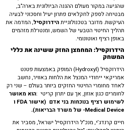
שהגיעה במקור מעולם ההגנה הביולוגית בארה"ב,
מבטיחה לספק לחקלאים פתרון יעיל וחסכוני לבעיה
העיקשת. מדובר בטכנולוגיית
הידרוקסיל
, המדמה את
תהליך החיטוי הטבעי של השמש, ומנטרלת מזהמים
באופן רציף ואוטונומי.
הידרוקסיל: המחמצן החזק ששינה את כללי
המשחק
הידרוקסיל (Hydroxyl) המופק באמצעות פטנט
אמריקאי ייחודי המנצל את הלחות באוויר, נחשב
לאחד מחומרי החיטוי החזקים ביותר בעולם – שני רק
לחומרים כגון אוזון, אך עם יתרון קריטי :
הוא מאושר
לשימוש רציף בנוכחות בני אדם
(אישור
FDA
ו
Medical Device-
של משרד הבריאות).
חיים קרנדג'י, מנכ"ל הידרוקסיל ישראל, מסביר את